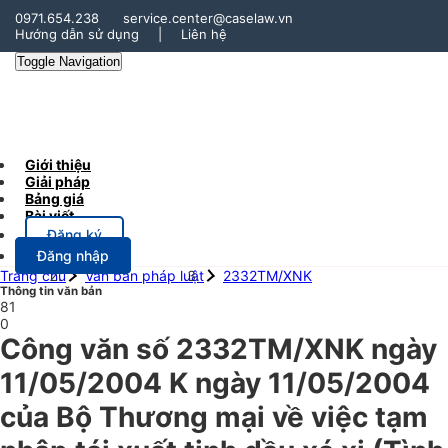
0971.654.238
service.center@caselaw.vn
Hướng dẫn sử dụng
|
Liên hệ
Toggle Navigation
Giới thiệu
Giải pháp
Bảng giá
Bài viết
Đăng ký
Đăng nhập
Trang chủ
Văn bản pháp luật
2332TM/XNK
Thông tin văn bản
81
0
Công văn số 2332TM/XNK ngày
11/05/2004 K ngày 11/05/2004
của Bộ Thương mại về việc tạm