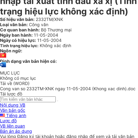
nhập tái xuất tinh dầu xá xị (Tình
trạng hiệu lực không xác định)
Số hiệu văn bản:
2332TM/XNK
Loại văn bản:
Công văn
Cơ quan ban hành:
Bộ Thương mại
Ngày ban hành:
11-05-2004
Ngày có hiệu lực:
11-05-2004
Không xác định
Tình trạng hiệu lực:
Ngôn ngữ:
Định dạng văn bản hiện có:
MỤC LỤC
Không có mục lục
Tải về (WORD)
Cong van so 2332TM-XNK ngay 11-05-2004 (Khong xac dinh).doc
Tải lược đồ
Nội dung VB
Văn bản gốc
Tiếng anh
Lược đồ
VB liên quan
Bản án áp dụng
Vui lòng
Đăng ký
tài khoản hoặc
đăng nhập
để xem và tải văn bản