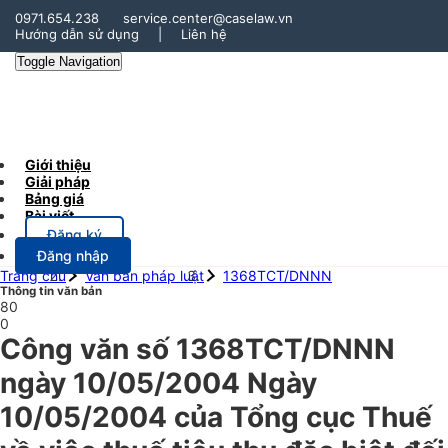
0971.654.238
service.center@caselaw.vn
Hướng dẫn sử dụng
|
Liên hệ
Toggle Navigation
Giới thiệu
Giải pháp
Bảng giá
Bài viết
Đăng ký
Đăng nhập
Trang chủ
Văn bản pháp luật
1368TCT/DNNN
Thông tin văn bản
80
0
Công văn số 1368TCT/DNNN
ngày 10/05/2004 Ngày
10/05/2004 của Tổng cục Thuế