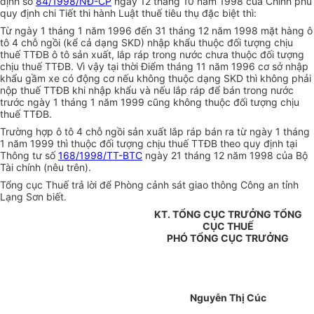
định số
84/1998/NĐ-CP
ngày 12 tháng 10 năm 1998 của Chính phủ
quy định chi Tiết thi hành Luật thuế tiêu thụ đặc biệt thì:
Từ ngày 1 tháng 1 năm 1996 đến 31 tháng 12 năm 1998 mặt hàng ô
tô 4 chỗ ngồi (kể cả dạng SKD) nhập khẩu thuộc đối tượng chịu
thuế TTĐB ô tô sản xuất, lắp ráp trong nước chưa thuộc đối tượng
chịu thuế TTĐB. Vì vậy tại thời Điểm tháng 11 năm 1996 cơ sở nhập
khẩu gầm xe có động cơ nếu không thuộc dạng SKD thì không phải
nộp thuế TTĐB khi nhập khẩu và nếu lắp ráp để bán trong nước
trước ngày 1 tháng 1 năm 1999 cũng không thuộc đối tượng chịu
thuế TTĐB.
Trường hợp ô tô 4 chỗ ngồi sản xuất lắp ráp bán ra từ ngày 1 tháng
1 năm 1999 thì thuộc đối tượng chịu thuế TTĐB theo quy định tại
Thông tư số
168/1998/TT-BTC
ngày 21 tháng 12 năm 1998 của Bộ
Tài chính (nêu trên).
Tổng cục Thuế trả lời để Phòng cảnh sát giao thông Công an tỉnh
Lạng Sơn biết.
KT. TỔNG CỤC TRƯỞNG TỔNG
CỤC THUẾ
PHÓ TỔNG CỤC TRƯỞNG
Nguyễn Thị Cúc