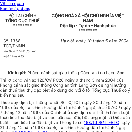
VB liên quan
Bản án áp dụng
BỘ TÀI CHÍNH
CỘNG HOÀ XÃ HỘI CHỦ NGHĨA VIỆT
TỔNG CỤC THUẾ
NAM
********
Độc lập - Tự do - Hạnh phúc
********
Số: 1368
Hà Nội, ngày 10 tháng 5 năm 2004
TCT/DNNN
V/v thuế TTĐB đối với
mặt hàng ô tô
Kính gửi:
Phòng cảnh sát giao thông Công an tỉnh Lạng Sơn
Trả lời công văn số 128/CV-PC26 ngày 9 tháng 3 năm 2004 của
Phòng cảnh sát giao thông Công an tỉnh Lạng Sơn đề nghị hướng
dẫn thuế tiêu thụ đặc biệt áp dụng đối với ô tô, Tổng cục Thuế có ý
kiến như sau:
Theo quy định tại Thông tư số 98 TC/TCT ngày 30 tháng 12 năm
1995 của Bộ Tài chính hướng dẫn thi hành Nghị định số 97/CP ngày
7 tháng 12 năm 1995 của Chính phủ quy định chi Tiết thi hành Luật
thuế tiêu thụ đặc biệt và các luận sửa đổi, bổ sung một số Điều của
Luật Thuế tiêu thụ đặc biệt và Thông tư số
168/1998/TT-BTC
ngày
21 tháng 12 năm 1998 của Bộ Tài chính hướng dẫn thi hành Nghị