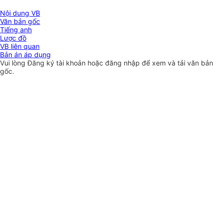
Nội dung VB
Văn bản gốc
Tiếng anh
Lược đồ
VB liên quan
Bản án áp dụng
Vui lòng
Đăng ký
tài khoản hoặc
đăng nhập
để xem và tải văn bản
gốc.