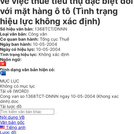
về việc thuế tiêu thụ đặc biệt đối
với mặt hàng ô tô (Tình trạng
hiệu lực không xác định)
Số hiệu văn bản:
1368TCT/DNNN
Loại văn bản:
Công văn
Cơ quan ban hành:
Tổng cục Thuế
Ngày ban hành:
10-05-2004
Ngày có hiệu lực:
10-05-2004
Không xác định
Tình trạng hiệu lực:
Ngôn ngữ:
Định dạng văn bản hiện có:
MỤC LỤC
Không có mục lục
Tải về (WORD)
Cong van so 1368TCT-DNNN ngay 10-05-2004 (Khong xac
dinh).doc
Tải lược đồ
Nội dung VB
Văn bản gốc
Tiếng anh
Lược đồ