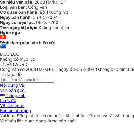
Số hiệu văn bản:
2068TM/KH-ĐT
Loại văn bản:
Công văn
Cơ quan ban hành:
Bộ Thương mại
Ngày ban hành:
06-05-2004
Ngày có hiệu lực:
06-05-2004
Không xác định
Tình trạng hiệu lực:
Ngôn ngữ:
Định dạng văn bản hiện có:
MỤC LỤC
Không có mục lục
Tải về (WORD)
Cong van so 2068TM-KH-DT ngay 06-05-2004 (Khong xac dinh).d
Tải lược đồ
Nội dung VB
Văn bản gốc
Tiếng anh
Lược đồ
VB liên quan
Bản án áp dụng
Vui lòng
Đăng ký
tài khoản hoặc
đăng nhập
để xem và tải văn bản 
Văn bản liên quan đang được cập nhật