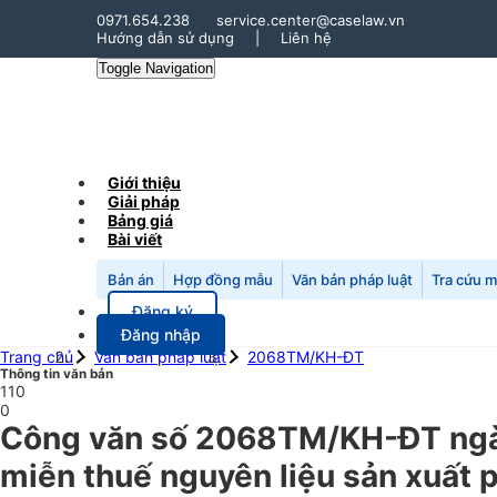
0971.654.238
service.center@caselaw.vn
Hướng dẫn sử dụng
|
Liên hệ
Toggle Navigation
Giới thiệu
Giải pháp
Bảng giá
Bài viết
Bản án
Hợp đồng mẫu
Văn bản pháp luật
Tra cứu 
Đăng ký
Đăng nhập
Trang chủ
Văn bản pháp luật
2068TM/KH-ĐT
Thông tin văn bản
110
0
Công văn số 2068TM/KH-ĐT ngà
miễn thuế nguyên liệu sản xuất 