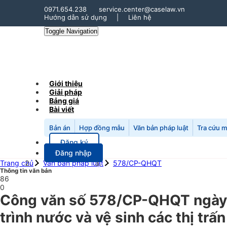
0971.654.238
service.center@caselaw.vn
Hướng dẫn sử dụng
|
Liên hệ
Toggle Navigation
Giới thiệu
Giải pháp
Bảng giá
Bài viết
Bản án
Hợp đồng mẫu
Văn bản pháp luật
Tra cứu 
Đăng ký
Đăng nhập
Trang chủ
Văn bản pháp luật
578/CP-QHQT
Thông tin văn bản
86
0
Công văn số 578/CP-QHQT ngày
trình nước và vệ sinh các thị tr