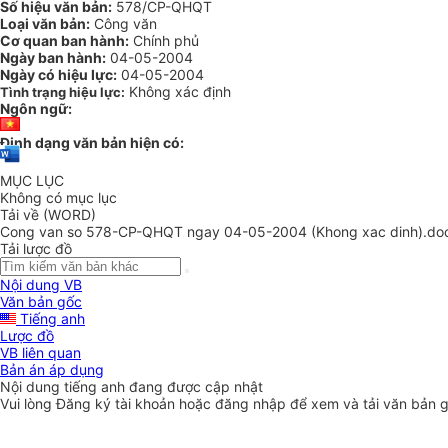
Số hiệu văn bản:
578/CP-QHQT
Loại văn bản:
Công văn
Cơ quan ban hành:
Chính phủ
Ngày ban hành:
04-05-2004
Ngày có hiệu lực:
04-05-2004
Không xác định
Tình trạng hiệu lực:
Ngôn ngữ:
Định dạng văn bản hiện có:
MỤC LỤC
Không có mục lục
Tải về (WORD)
Cong van so 578-CP-QHQT ngay 04-05-2004 (Khong xac dinh).do
Tải lược đồ
Nội dung VB
Văn bản gốc
Tiếng anh
Lược đồ
VB liên quan
Bản án áp dụng
Nội dung tiếng anh đang được cập nhật
Vui lòng
Đăng ký
tài khoản hoặc
đăng nhập
để xem và tải văn bản 