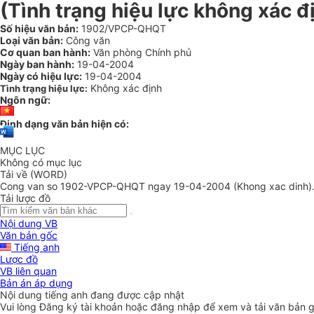
(Tình trạng hiệu lực không xác đ
Số hiệu văn bản:
1902/VPCP-QHQT
Loại văn bản:
Công văn
Cơ quan ban hành:
Văn phòng Chính phủ
Ngày ban hành:
19-04-2004
Ngày có hiệu lực:
19-04-2004
Không xác định
Tình trạng hiệu lực:
Ngôn ngữ:
Định dạng văn bản hiện có:
MỤC LỤC
Không có mục lục
Tải về (WORD)
Cong van so 1902-VPCP-QHQT ngay 19-04-2004 (Khong xac dinh)
Tải lược đồ
Nội dung VB
Văn bản gốc
Tiếng anh
Lược đồ
VB liên quan
Bản án áp dụng
Nội dung tiếng anh đang được cập nhật
Vui lòng
Đăng ký
tài khoản hoặc
đăng nhập
để xem và tải văn bản 