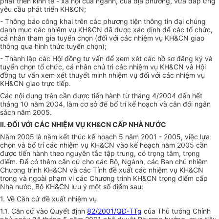
phát triển kinh tế - xã hội của ngành, của địa phương, vừa đáp ứng
yêu cầu phát triển KH&CN;
- Thông báo công khai trên các phương tiện thông tin đại chúng
danh mục các nhiệm vụ KH&CN đã được xác định để các tổ chức,
cá nhân tham gia tuyển chọn (đối với các nhiệm vụ KH&CN giao
thông qua hình thức tuyển chọn);
- Thành lập các Hội đồng tư vấn để xem xét các hồ sơ đăng ký và
tuyển chọn tổ chức, cá nhân chủ trì các nhiệm vụ KH&CN và Hội
đồng tư vấn xem xét thuyết minh nhiệm vụ đối với các nhiệm vụ
KH&CN giao trực tiếp.
Các nội dung trên cần được tiến hành từ tháng 4/2004 đến hết
tháng 10 năm 2004, làm cơ sở để bố trí kế hoạch và cân đối ngân
sách năm 2005.
II. ĐỐI VỚI CÁC NHIỆM VỤ KH&CN CẤP NHÀ NƯỚC
Năm 2005 là năm kết thúc kế hoạch 5 năm 2001 - 2005, việc lựa
chọn và bố trí các nhiệm vụ KH&CN vào kế hoạch năm 2005 cần
được tiến hành theo nguyên tắc tập trung, có trọng tâm, trọng
điểm. Để có thêm căn cứ cho các Bộ, Ngành, các Ban chủ nhiệm
Chương trình KH&CN và các Tỉnh đề xuất các nhiệm vụ KH&CN
trong và ngoài phạm vi các Chương trình KH&CN trọng điểm cấp
Nhà nước, Bộ KH&CN lưu ý một số điểm sau:
1. Về Căn cứ đề xuất nhiệm vụ
1.1. Căn cứ vào Quyết định
82/2001/QĐ-TTg
của Thủ tướng Chính