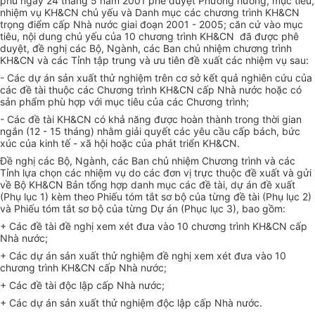
phủ ngày 24 tháng 5 năm 2001 phê duyệt Phương hướng, mục tiêu,
nhiệm vụ KH&CN chủ yếu và Danh mục các chương trình KH&CN
trọng điểm cấp Nhà nước giai đoạn 2001 - 2005; căn cứ vào mục
tiêu, nội dung chủ yếu của 10 chương trình KH&CN đã được phê
duyệt, đề nghị các Bộ, Ngành, các Ban chủ nhiệm chương trình
KH&CN và các Tỉnh tập trung và ưu tiên đề xuất các nhiệm vụ sau:
- Các dự án sản xuất thử nghiệm trên cơ sở kết quả nghiên cứu của
các đề tài thuộc các Chương trình KH&CN cấp Nhà nước hoặc có
sản phẩm phù hợp với mục tiêu của các Chương trình;
- Các đề tài KH&CN có khả năng được hoàn thành trong thời gian
ngắn (12 - 15 tháng) nhằm giải quyết các yêu cầu cấp bách, bức
xúc của kinh tế - xã hội hoặc của phát triển KH&CN.
Đề nghị các Bộ, Ngành, các Ban chủ nhiệm Chương trình và các
Tỉnh lựa chọn các nhiệm vụ do các đơn vị trực thuộc đề xuất và gửi
về Bộ KH&CN Bản tổng hợp danh mục các đề tài, dự án đề xuất
(Phụ lục 1) kèm theo Phiếu tóm tắt sơ bộ của từng đề tài (Phụ lục 2)
và Phiếu tóm tắt sơ bộ của từng Dự án (Phục lục 3), bao gồm:
+ Các đề tài đề nghị xem xét đưa vào 10 chương trình KH&CN cấp
Nhà nước;
+ Các dự án sản xuất thử nghiệm đề nghị xem xét đưa vào 10
chương trình KH&CN cấp Nhà nước;
+ Các đề tài độc lập cấp Nhà nước;
+ Các dự án sản xuất thử nghiệm độc lập cấp Nhà nước.