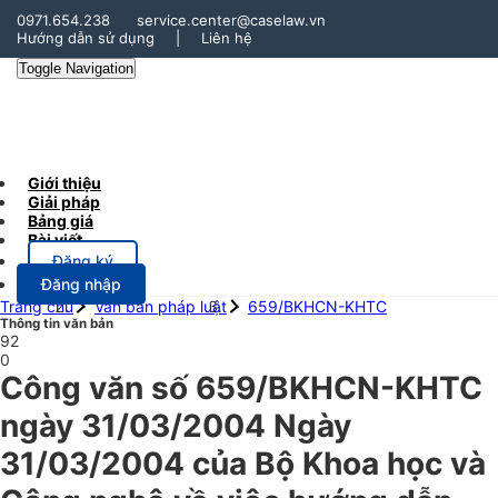
0971.654.238
service.center@caselaw.vn
Hướng dẫn sử dụng
|
Liên hệ
Toggle Navigation
Giới thiệu
Giải pháp
Bảng giá
Bài viết
Đăng ký
Đăng nhập
Trang chủ
Văn bản pháp luật
659/BKHCN-KHTC
Thông tin văn bản
92
0
Công văn số 659/BKHCN-KHTC
ngày 31/03/2004 Ngày
31/03/2004 của Bộ Khoa học và