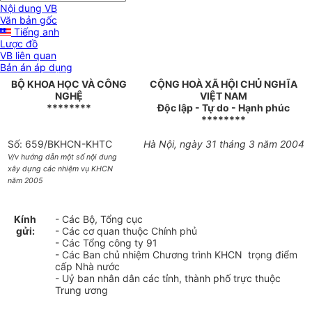
Nội dung VB
Văn bản gốc
Tiếng anh
Lược đồ
VB liên quan
Bản án áp dụng
BỘ KHOA HỌC VÀ CÔNG
CỘNG HOÀ XÃ HỘI CHỦ NGHĨA
NGHỆ
VIỆT NAM
********
Độc lập - Tự do - Hạnh phúc
********
Số: 659/BKHCN-KHTC
Hà Nội, ngày 31 tháng 3 năm 2004
V/v hướng dẫn một số nội dung
xây dựng các nhiệm vụ KHCN
năm 2005
Kính
- Các Bộ, Tổng cục
gửi:
- Các cơ quan thuộc Chính phủ
- Các Tổng công ty 91
- Các Ban chủ nhiệm Chương trình KHCN trọng điểm
cấp Nhà nước
- Uỷ ban nhân dân các tỉnh, thành phố trực thuộc
Trung ương