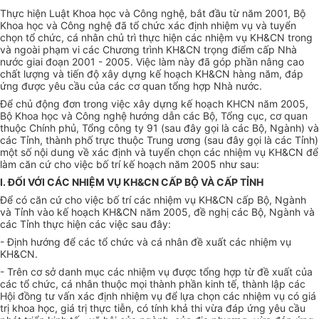
Thực hiện Luật Khoa học và Công nghệ, bắt đầu từ năm 2001, Bộ
Khoa học và Công nghệ đã tổ chức xác định nhiệm vụ và tuyển
chọn tổ chức, cá nhân chủ trì thực hiện các nhiệm vụ KH&CN trong
và ngoài phạm vi các Chương trình KH&CN trọng điểm cấp Nhà
nước giai đoạn 2001 - 2005. Việc làm này đã góp phần nâng cao
chất lượng và tiến độ xây dựng kế hoạch KH&CN hàng năm, đáp
ứng được yêu cầu của các cơ quan tổng hợp Nhà nước.
Để chủ động đơn trong việc xây dựng kế hoạch KHCN năm 2005,
Bộ Khoa học và Công nghệ hướng dẫn các Bộ, Tổng cục, cơ quan
thuộc Chính phủ, Tổng công ty 91 (sau đây gọi là các Bộ, Ngành) và
các Tỉnh, thành phố trực thuộc Trung ương (sau đây gọi là các Tỉnh)
một số nội dung về xác định và tuyển chọn các nhiệm vụ KH&CN để
làm căn cứ cho việc bố trí kế hoạch năm 2005 như sau:
I.
ĐỐI VỚI CÁC NHIỆM VỤ KH&CN CẤP BỘ VÀ CẤP TỈNH
Để có căn cứ cho việc bố trí các nhiệm vụ KH&CN cấp Bộ, Ngành
và Tỉnh vào kế hoạch KH&CN năm 2005, đề nghị các Bộ, Ngành và
các Tỉnh thực hiện các việc sau đây:
- Định hướng để các tổ chức và cá nhân đề xuất các nhiệm vụ
KH&CN.
- Trên cơ sở danh mục các nhiệm vụ được tổng hợp từ đề xuất của
các tổ chức, cá nhân thuộc mọi thành phần kinh tế, thành lập các
Hội đồng tư vấn xác định nhiệm vụ để lựa chọn các nhiệm vụ có giá
trị khoa học, giá trị thực tiễn, có tính khả thi vừa đáp ứng yêu cầu