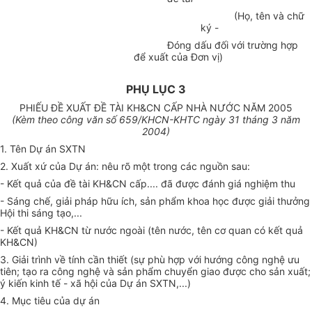
(Họ, tên và chữ
ký -
Đóng dấu đối với trường hợp
để xuất của Đơn vị)
PHỤ LỤC 3
PHIẾU ĐỀ XUẤT ĐỀ TÀI KH&CN CẤP NHÀ NƯỚC NĂM 2005
(Kèm theo công văn số 659/KHCN-KHTC ngày 31 tháng 3 năm
2004)
1. Tên Dự án SXTN
2. Xuất xứ của Dự án: nêu rõ một trong các nguồn sau:
- Kết quả của đề tài KH&CN cấp.... đã được đánh giá nghiệm thu
- Sáng chế, giải pháp hữu ích, sản phẩm khoa học được giải thưởng
Hội thi sáng tạo,...
- Kết quả KH&CN từ nước ngoài (tên nước, tên cơ quan có kết quả
KH&CN)
3. Giải trình về tính cần thiết (sự phù hợp với hướng công nghệ ưu
tiên; tạo ra công nghệ và sản phẩm chuyển giao được cho sản xuất;
ý kiến kinh tế - xã hội của Dự án SXTN,...)
4. Mục tiêu của dự án