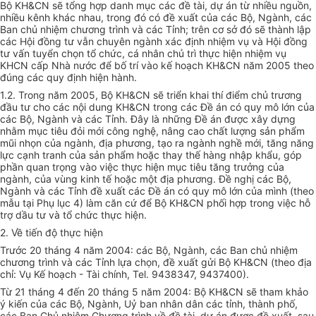
Bộ KH&CN sẽ tổng hợp danh mục các đề tài, dự án từ nhiều nguồn,
nhiều kênh khác nhau, trong đó có đề xuất của các Bộ, Ngành, các
Ban chủ nhiệm chương trình và các Tỉnh; trên cơ sở đó sẽ thành lập
các Hội đồng tư vẫn chuyên ngành xác định nhiệm vụ và Hội đồng
tư vấn tuyển chọn tổ chức, cá nhân chủ trì thực hiện nhiệm vụ
KHCN cấp Nhà nước để bố trí vào kế hoạch KH&CN năm 2005 theo
đúng các quy định hiện hành.
1.2. Trong năm 2005, Bộ KH&CN sẽ triển khai thí điểm chủ trương
đầu tư cho các nội dung KH&CN trong các Đề án có quy mô lớn của
các Bộ, Ngành và các Tỉnh. Đây là những Đề án được xây dựng
nhằm mục tiêu đỏi mới công nghệ, nâng cao chất lượng sản phẩm
mũi nhọn của ngành, địa phương, tạo ra ngành nghề mới, tăng năng
lực cạnh tranh của sản phẩm hoặc thay thế hàng nhập khẩu, góp
phần quan trọng vào việc thực hiện mục tiêu tăng trưởng của
ngành, của vùng kinh tế hoặc một địa phương. Đề nghị các Bộ,
Ngành và các Tỉnh đề xuất các Đề án có quy mô lớn của mình (theo
mẫu tại Phụ lục 4) làm căn cứ để Bộ KH&CN phối hợp trong việc hỗ
trợ dầu tư và tổ chức thực hiện.
2. Về tiến độ thực hiện
Trước 20 tháng 4 năm 2004: các Bộ, Ngành, các Ban chủ nhiệm
chương trình và các Tỉnh lựa chọn, đề xuất gửi Bộ KH&CN (theo địa
chỉ: Vụ Kế hoạch - Tài chính, Tel. 9438347, 9437400).
Từ 21 tháng 4 đến 20 tháng 5 năm 2004: Bộ KH&CN sẽ tham khảo
ý kiến của các Bộ, Ngành, Uỷ ban nhân dân các tỉnh, thành phố,
các Ban Chủ nhiệm Chương trình về đề tài, dự án được đề xuất, sau