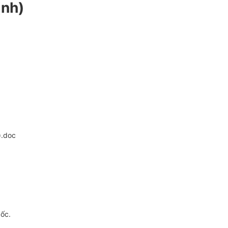
ịnh)
).doc
gốc.