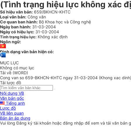
(Tình trạng hiệu lực không xác đ
Số hiệu văn bản:
659/BKHCN-KHTC
Loại văn bản:
Công văn
Cơ quan ban hành:
Bộ Khoa học và Công nghệ
Ngày ban hành:
31-03-2004
Ngày có hiệu lực:
31-03-2004
Không xác định
Tình trạng hiệu lực:
Ngôn ngữ:
Định dạng văn bản hiện có:
MỤC LỤC
Không có mục lục
Tải về (WORD)
Cong van so 659-BKHCN-KHTC ngay 31-03-2004 (Khong xac dinh
Tải lược đồ
Nội dung VB
Văn bản gốc
Tiếng anh
Lược đồ
VB liên quan
Bản án áp dụng
Vui lòng
Đăng ký
tài khoản hoặc
đăng nhập
để xem và tải văn bản 