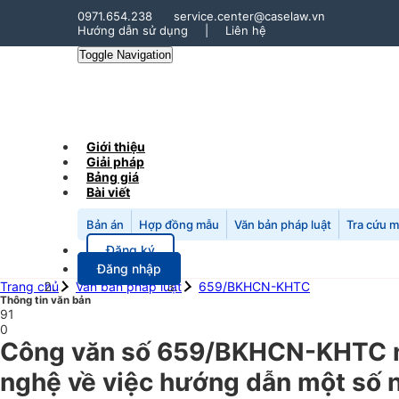
0971.654.238
service.center@caselaw.vn
Hướng dẫn sử dụng
|
Liên hệ
Toggle Navigation
Giới thiệu
Giải pháp
Bảng giá
Bài viết
Bản án
Hợp đồng mẫu
Văn bản pháp luật
Tra cứu 
Đăng ký
Đăng nhập
Trang chủ
Văn bản pháp luật
659/BKHCN-KHTC
Thông tin văn bản
91
0
Công văn số 659/BKHCN-KHTC n
nghệ về việc hướng dẫn một số 