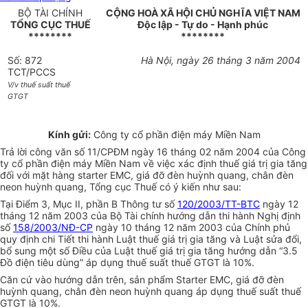
BỘ TÀI CHÍNH
CỘNG HOÀ XÃ HỘI CHỦ NGHĨA VIỆT NAM
TỔNG CỤC THUẾ
Độc lập - Tự do - Hạnh phúc
********
********
Số: 872
Hà Nội, ngày 26 tháng 3 năm 2004
TCT/PCCS
V/v thuế suất thuế
GTGT
Kính gửi:
Công ty cổ phần điện máy Miền Nam
Trả lời công văn số 11/CPĐM ngày 16 tháng 02 năm 2004 của Công
ty cổ phần điện máy Miền Nam về việc xác định thuế giá trị gia tăng
đối với mặt hàng starter EMC, giá đỡ đèn huỳnh quang, chân đèn
neon huỳnh quang, Tổng cục Thuế có ý kiến như sau:
Tại Điểm 3, Mục II, phần B Thông tư số
120/2003/TT-BTC
ngày 12
tháng 12 năm 2003 của Bộ Tài chính hướng dẫn thi hành Nghị định
số
158/2003/NĐ-CP
ngày 10 tháng 12 năm 2003 của Chính phủ
quy định chi Tiết thi hành Luật thuế giá trị gia tăng và Luật sửa đổi,
bổ sung một số Điều của Luật thuế giá trị gia tăng hướng dẫn “3.5
Đồ điện tiêu dùng” áp dụng thuế suất thuế GTGT là 10%.
Căn cứ vào hướng dẫn trên, sản phẩm Starter EMC, giá đỡ đèn
huỳnh quang, chân đèn neon huỳnh quang áp dụng thuế suất thuế
GTGT là 10%.