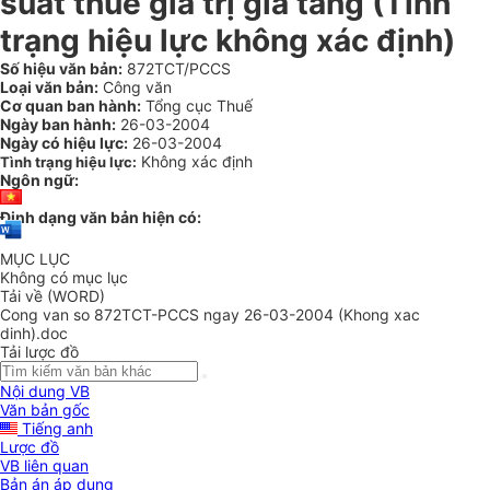
suất thuế giá trị gia tăng (Tình
trạng hiệu lực không xác định)
Số hiệu văn bản:
872TCT/PCCS
Loại văn bản:
Công văn
Cơ quan ban hành:
Tổng cục Thuế
Ngày ban hành:
26-03-2004
Ngày có hiệu lực:
26-03-2004
Không xác định
Tình trạng hiệu lực:
Ngôn ngữ:
Định dạng văn bản hiện có:
MỤC LỤC
Không có mục lục
Tải về (WORD)
Cong van so 872TCT-PCCS ngay 26-03-2004 (Khong xac
dinh).doc
Tải lược đồ
Nội dung VB
Văn bản gốc
Tiếng anh
Lược đồ
VB liên quan
Bản án áp dụng