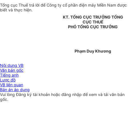
Tổng cục Thuế trả lời để Công ty cổ phần điện máy Miền Nam được
biết và thực hiện.
KT. TỔNG CỤC TRƯỞNG TỔNG
CỤC THUẾ
PHÓ TỔNG CỤC TRƯỞNG
Phạm Duy Khương
Nội dung VB
Văn bản gốc
Tiếng anh
Lược đồ
VB liên quan
Bản án áp dụng
Vui lòng
Đăng ký
tài khoản hoặc
đăng nhập
để xem và tải văn bản
gốc.