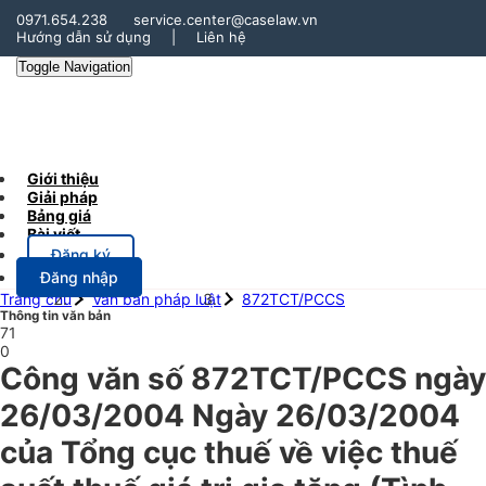
0971.654.238
service.center@caselaw.vn
Hướng dẫn sử dụng
|
Liên hệ
Toggle Navigation
Giới thiệu
Giải pháp
Bảng giá
Bài viết
Đăng ký
Đăng nhập
Trang chủ
Văn bản pháp luật
872TCT/PCCS
Thông tin văn bản
71
0
Công văn số 872TCT/PCCS ngày
26/03/2004 Ngày 26/03/2004
của Tổng cục thuế về việc thuế