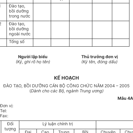
1
Đào tạo,
bồi dưỡng
trong nước
2
Đào tạo,
bồi dưỡng
ngoài nước
Tổng số
Người lập biểu
Thủ trưởng đơn vị
(Ký, ghi rõ họ tên)
(Ký tên, đóng dấu)
KẾ HOẠCH
ĐÀO TẠO, BỒI DƯỠNG CÁN BỘ CÔNG CHỨC NĂM 2004 – 2005
(
Dành cho các Bộ, ngành Trung ương)
Mẫu 4A
Đơn vị:
Tel:
Fax:
Đối
Lý luận chính trị
tượng
Đại
Cao
Trung
Bồi
Chuyên
Chu