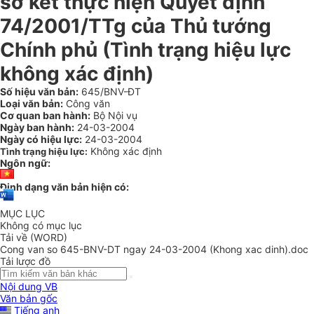
sơ kết thực hiện Quyết định
74/2001/TTg của Thủ tướng
Chính phủ (Tình trạng hiệu lực
không xác định)
Số hiệu văn bản:
645/BNV-ĐT
Loại văn bản:
Công văn
Cơ quan ban hành:
Bộ Nội vụ
Ngày ban hành:
24-03-2004
Ngày có hiệu lực:
24-03-2004
Không xác định
Tình trạng hiệu lực:
Ngôn ngữ:
Định dạng văn bản hiện có:
MỤC LỤC
Không có mục lục
Tải về (WORD)
Cong van so 645-BNV-DT ngay 24-03-2004 (Khong xac dinh).doc
Tải lược đồ
Nội dung VB
Văn bản gốc
Tiếng anh