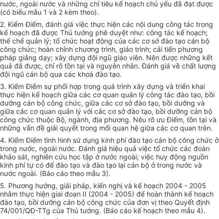
nước, ngoài nước và những chỉ tiêu kế hoạch chủ yếu đã đạt được
(có biểu mẫu 1 và 2 kèm theo).
2. Kiểm Điểm, đánh giá việc thực hiện các nội dung công tác trong
kế hoạch đã được Thủ tướng phê duyệt như: công tác kế hoạch;
thể chế quản lý; tổ chức hoạt động của các cơ sở đào tạo cán bộ
công chức; hoàn chỉnh chương trình, giáo trình; cải tiến phương
pháp giảng dạy; xây dựng đội ngũ giáo viên. Nên được những kết
quả đã được, chỉ rõ tồn tại và nguyên nhân. Đánh giá về chất lượng
đội ngũ cán bộ qua các khoá đào tạo.
3. Kiểm Điểm sự phối hợp trong quá trình xây dựng và triển khai
thực hiện kế hoạch giữa các cơ quan quản lý công tác đào tạo, bồi
dưỡng cán bộ công chức, giữa các cơ sở đào tạo, bồi dưỡng và
giữa các cơ quan quản lý với các cơ sở đào tạo, bồi dưỡng cán bộ
công chức thuộc Bộ, ngành, địa phương. Nêu rõ ưu Điểm, tồn tại và
những vấn đề giải quyết trong mối quan hệ giữa các cơ quan trên.
4. Kiểm Điểm tình hình sử dụng kinh phí đào tạo cán bộ công chức ở
trong nước, ngoài nước. Đánh giá hiệu quả việc tổ chức các đoàn
khảo sát, nghiên cứu học tập ở nước ngoài; việc huy động nguồn
kinh phí tự có để đào tạo và đào tạo lại cán bộ ở trong nước và
nước ngoài. (Báo cáo theo mẫu 3).
5. Phương hướng, giải pháp, kiến nghị và kế hoạch 2004 - 2005
nhằm thực hiện giai đoạn II (2004 - 2005) để hoàn thành kế hoạch
đào tạo, bồi dưỡng cán bộ công chức của đơn vị theo Quyết định
74/001/QĐ-TTg của Thủ tướng. (Báo cáo kế hoạch theo mẫu 4).