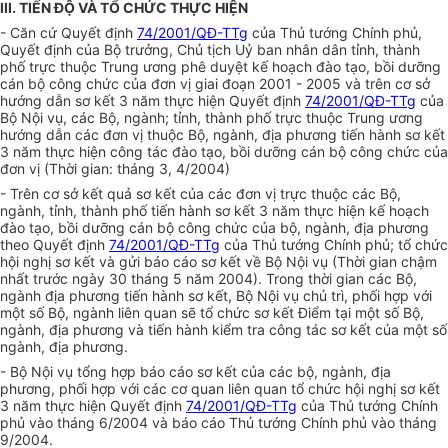
III. TIẾN ĐỘ VÀ TỔ CHỨC THỰC HIỆN
- Căn cứ Quyết định
74/2001/QĐ-TTg
của Thủ tướng Chính phủ,
Quyết định của Bộ trưởng, Chủ tịch Uỷ ban nhân dân tỉnh, thành
phố trực thuộc Trung ương phê duyệt kế hoạch đào tạo, bồi dưỡng
cán bộ công chức của đơn vị giai đoạn 2001 - 2005 và trên cơ sở
hướng dẫn sơ kết 3 năm thực hiện Quyết định
74/2001/QĐ-TTg
của
Bộ Nội vụ, các Bộ, ngành; tỉnh, thành phố trực thuộc Trung ương
hướng dẫn các đơn vị thuộc Bộ, ngành, địa phương tiến hành sơ kết
3 năm thực hiện công tác đào tạo, bồi dưỡng cán bộ công chức của
đơn vị (Thời gian: tháng 3, 4/2004)
- Trên cơ sở kết quả sơ kết của các đơn vị trực thuộc các Bộ,
ngành, tỉnh, thành phố tiến hành sơ kết 3 năm thực hiện kế hoạch
đào tạo, bồi dưỡng cán bộ công chức của bộ, ngành, địa phương
theo Quyết định
74/2001/QĐ-TTg
của Thủ tướng Chính phủ; tổ chức
hội nghị sơ kết và gửi báo cáo sơ kết về Bộ Nội vụ (Thời gian chậm
nhất trước ngày 30 tháng 5 năm 2004). Trong thời gian các Bộ,
ngành địa phương tiến hành sơ kết, Bộ Nội vụ chủ trì, phối hợp với
một số Bộ, ngành liên quan sẽ tổ chức sơ kết Điểm tại một số Bộ,
ngành, địa phương và tiến hành kiểm tra công tác sơ kết của một số
ngành, địa phương.
- Bộ Nội vụ tổng hợp báo cáo sơ kết của các bộ, ngành, địa
phương, phối hợp với các cơ quan liên quan tổ chức hội nghị sơ kết
3 năm thực hiện Quyết định
74/2001/QĐ-TTg
của Thủ tướng Chính
phủ vào tháng 6/2004 và báo cáo Thủ tướng Chính phủ vào tháng
9/2004.