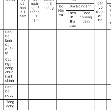
cán
dài
ngắn
< 3
N
Bộ
Của Bộ ngành
bộ
hạn
hạn 3
tháng
Nội
được
> 1
tháng
Theo
Theo
vụ
dt,
năm
- 1
NS
chương
bd
năm
Nhà
trình
nước
Cán
bộ
lãnh
đạo
quản
lý
2
Các
ngạch
công
chức
hành
chính
3
Cán
bộ
nguồn
Tổng
cộng