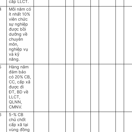
cấp LLCT.
4
Mỗi năm có
ít nhất 10%
viên chức
sự nghiệp
được bồi
dưỡng về
chuyên
môn,
nghiệp vụ
và kỹ
năng.
5
Hàng năm
đảm bảo
có 20% CB,
CC, cấp xã
được đi
ĐT, BD về
LLCT,
QLNN,
CMNV.
6
5-% CB
chủ chốt
cấp xã tại
vùng đồng