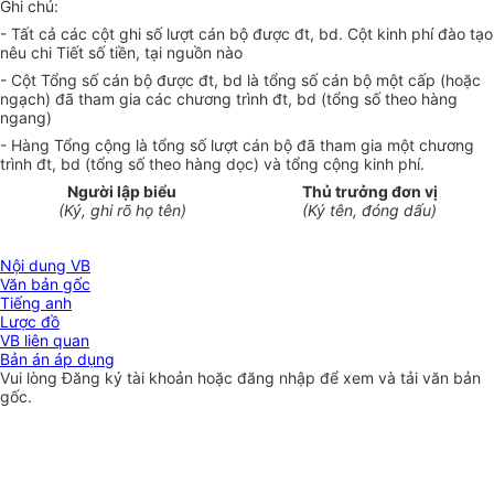
Ghi chú:
- Tất cả các cột ghi số lượt cán bộ được đt, bd. Cột kinh phí đào tạo
nêu chi Tiết số tiền, tại nguồn nào
- Cột Tổng số cán bộ được đt, bd là tổng số cán bộ một cấp (hoặc
ngạch) đã tham gia các chương trình đt, bd (tổng số theo hàng
ngang)
- Hàng Tổng cộng là tổng số lượt cán bộ đã tham gia một chương
trình đt, bd (tổng số theo hàng dọc) và tổng cộng kinh phí.
Người lập biểu
Thủ trưởng đơn vị
(Ký, ghi rõ họ tên)
(Ký tên, đóng dấu)
Nội dung VB
Văn bản gốc
Tiếng anh
Lược đồ
VB liên quan
Bản án áp dụng
Vui lòng
Đăng ký
tài khoản hoặc
đăng nhập
để xem và tải văn bản
gốc.