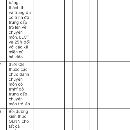
bằng,
thành thị
và trung du
có trình độ
trung cấp
trở lên về
chuyên
môn, LLCT
và 25% đối
với các xã
miền núi,
hải đảo.
7
35% CB
thuộc các
chức danh
chuyên
môn có
trnhf độ
trung cấp
chuyên
môn trở lên
8
Bồi dưỡng
kiến thức
QLNN cho
tất cả