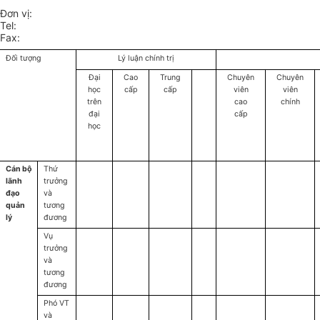
Đơn vị:
Tel:
Fax:
Đối tượng
Lý luận chính trị
Đại
Cao
Trung
Chuyên
Chuyên
học
cấp
cấp
viên
viên
trên
cao
chính
đại
cấp
học
Cán bộ
Thứ
lãnh
trưởng
đạo
và
quản
tương
lý
đương
Vụ
trưởng
và
tương
đương
Phó VT
và