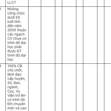
LLCT
2
Những
công chức
dưới 50
tuổi tính
đến năm
2000 thuộc
các ngạch
CV chưa có
trình độ đại
học phải
được ĐT
trình độ đại
học
3
100% CB
chủ chốt,
lãnh đạo
cấp huyện,
Sở, Ban,
ngành,
Cục, Vụ
Viện trở lên
có trình độ
ĐH chuyên
môn và cao