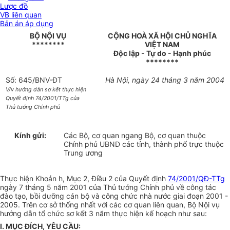
Lược đồ
VB liên quan
Bản án áp dụng
BỘ NỘI VỤ
CỘNG HOÀ XÃ HỘI CHỦ NGHĨA
********
VIỆT NAM
Độc lập - Tự do - Hạnh phúc
********
Số: 645/BNV-ĐT
Hà Nội, ngày 24 tháng 3 năm 2004
V/v hướng dẫn sơ kết thực hiện
Quyết định 74/2001/TTg của
Thủ tướng Chính phủ
Kính gửi:
Các Bộ, cơ quan ngang Bộ, cơ quan thuộc
Chính phủ UBND các tỉnh, thành phố trực thuộc
Trung ương
Thực hiện Khoản h, Mục 2, Điều 2 của Quyết định
74/2001/QĐ-TTg
ngày 7 tháng 5 năm 2001 của Thủ tướng Chính phủ về công tác
đào tạo, bồi dưỡng cán bộ và công chức nhà nước giai đoạn 2001 -
2005. Trên cơ sở thống nhất với các cơ quan liên quan, Bộ Nội vụ
hướng dẫn tổ chức sơ kết 3 năm thực hiện kế hoạch như sau:
I. MỤC ĐÍCH, YÊU CẦU: