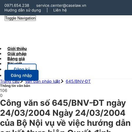
0971.654.238
service.center@caselaw.vn
Hướng dẫn sử dụng
|
Liên hệ
Toggle Navigation
Giới thiệu
Giải pháp
Bảng giá
Bài viết
Đăng ký
Đăng nhập
Trang chủ
Văn bản pháp luật
645/BNV-ĐT
Thông tin văn bản
106
0
Công văn số 645/BNV-ĐT ngày
24/03/2004 Ngày 24/03/2004
của Bộ Nội vụ về việc hướng dẫn