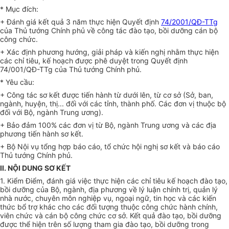
* Mục đích:
+ Đánh giá kết quả 3 năm thực hiện Quyết định
74/2001/QĐ-TTg
của Thủ tướng Chính phủ về công tác đào tạo, bồi dưỡng cán bộ
công chức.
+ Xác định phương hướng, giải pháp và kiến nghị nhằm thực hiện
các chỉ tiêu, kế hoạch được phê duyệt trong Quyết định
74/001/QĐ-TTg của Thủ tướng Chính phủ.
* Yêu cầu:
+ Công tác sơ kết được tiến hành từ dưới lên, từ cơ sở (Sở, ban,
ngành, huyện, thị... đối với các tỉnh, thành phố. Các đơn vị thuộc bộ
đối với Bộ, ngành Trung ương).
+ Bảo đảm 100% các đơn vị từ Bộ, ngành Trung ương và các địa
phương tiến hành sơ kết.
+ Bộ Nội vụ tổng hợp báo cáo, tổ chức hội nghị sơ kết và báo cáo
Thủ tướng Chính phủ.
II. NỘI DUNG SƠ KẾT
1. Kiểm Điểm, đánh giá việc thực hiện các chỉ tiêu kế hoạch đào tạo,
bồi dưỡng của Bộ, ngành, địa phương về lý luận chính trị, quản lý
nhà nước, chuyên môn nghiệp vụ, ngoại ngữ, tin học và các kiến
thức bổ trợ khác cho các đối tượng thuộc công chức hành chính,
viên chức và cán bộ công chức cơ sở. Kết quả đào tạo, bồi dưỡng
được thể hiện trên số lượng tham gia đào tạo, bồi dưỡng trong