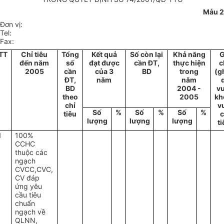
Mẫu 2
Đơn vị:
Tel:
Fax:
TT
Chỉ tiêu
Tổng
Kết quả
Số còn lại
Khả năng
G
đến năm
số
đạt được
cần ĐT,
thực hiện
c
2005
cần
của 3
BD
trong
(gh
ĐT,
năm
năm
BD
2004 -
vư
theo
2005
kh
chỉ
v
Số
%
Số
%
Số
%
tiêu
c
lượng
lượng
lượng
ti
1
100%
CCHC
thuộc các
ngạch
CVCC,CVC,
CV đáp
ứng yêu
cầu tiêu
chuẩn
ngạch về
QLNN,