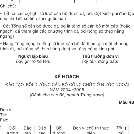
Ghi chú:
- Tất cả các cột ghi số lượt cán bộ được dt, bd. Cột Kinh phí đào tạo
nêu chi Tiết số tiền, tại nguồn nào
- Cột Tổng số cán bộ được đt, bd là tổng số cán bộ một cấp (hoặc
ngạch) đã tham gia các chương trình đt, bd (tổng số theo hàng
ngang)
- Hàng Tổng cộng là tổng số lượt cán bộ đã tham gia một chương
trình đt, bd (tổng số theo hàng dọc) và tổng cộng kinh phí.
Người lập biểu
Thủ trưởng đơn vị
(Ký, ghi rõ họ tên)
(Ký tên, đóng dấu)
KẾ HOẠCH
ĐÀO TẠO, BỒI DƯỠNG CÁN BỘ CÔNG CHỨC Ở NƯỚC NGOÀI
NĂM 2004 -2005
(Dành cho các Bộ, ngành Trung ương)
Mẫu 4B
Đơn vị:
Tel:
Fax:
Tổng
T
Đối
Đào
Đào
Bồi
Đơn vị chủ trì thực
số
tượng
tạo
tạo
dưỡng
hiện