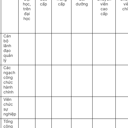
học,
cấp
cấp
dưỡng
viên
vi
trên
cao
ch
đại
cấp
học
Cán
bộ
lãnh
đạo
quản
lý
Các
ngạch
công
chức
hành
chính
Viên
chức
sự
nghiệp
Tổng
cộng