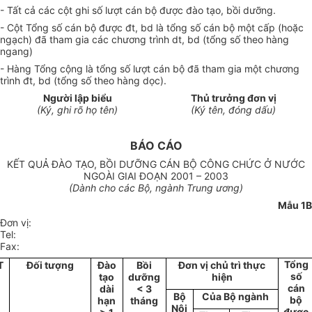
- Tất cả các cột ghi số lượt cán bộ được đào tạo, bồi dưỡng.
- Cột Tổng số cán bộ được đt, bd là tổng số cán bộ một cấp (hoặc
ngạch) đã tham gia các chương trình dt, bd (tổng số theo hàng
ngang)
- Hàng Tổng cộng là tổng số lượt cán bộ đã tham gia một chương
trình đt, bd (tổng số theo hàng dọc).
Người lập biểu
Thủ trưởng đơn vị
(Ký, ghi rõ họ tên)
(Ký tên, đóng dấu)
BÁO CÁO
KẾT QUẢ ĐÀO TẠO, BỒI DƯỠNG CÁN BỘ CÔNG CHỨC Ở NƯỚC
NGOÀI GIAI ĐOẠN 2001 – 2003
(Dành cho các Bộ, ngành Trung ương)
Mẫu 1B
Đơn vị:
Tel:
Fax:
Tổng
T
Đối tượng
Đào
Bồi
Đơn vị chủ trì thực
số
tạo
dưỡng
hiện
cán
dài
< 3
Bộ
Của Bộ ngành
bộ
hạn
tháng
Nội
được