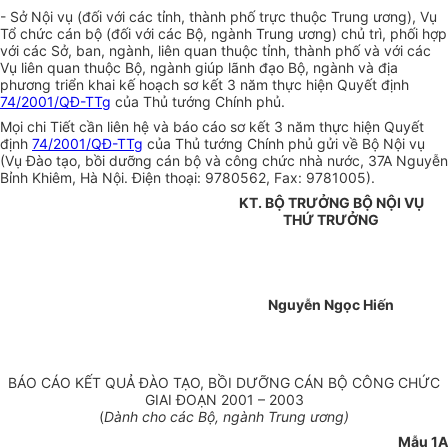
- Sở Nội vụ (đối với các tỉnh, thành phố trực thuộc Trung ương), Vụ
Tổ chức cán bộ (đối với các Bộ, ngành Trung ương) chủ trì, phối hợp
với các Sở, ban, ngành, liên quan thuộc tỉnh, thành phố và với các
Vụ liên quan thuộc Bộ, ngành giúp lãnh đạo Bộ, ngành và địa
phương triển khai kế hoạch sơ kết 3 năm thực hiện Quyết định
74/2001/QĐ-TTg
của Thủ tướng Chính phủ.
Mọi chi Tiết cần liên hệ và báo cáo sơ kết 3 năm thực hiện Quyết
định
74/2001/QĐ-TTg
của Thủ tướng Chính phủ gửi về Bộ Nội vụ
(Vụ Đào tạo, bồi dưỡng cán bộ và công chức nhà nước, 37A Nguyễn
Bỉnh Khiêm, Hà Nội. Điện thoại: 9780562, Fax: 9781005).
KT. BỘ TRƯỞNG BỘ NỘI VỤ
THỨ TRƯỞNG
Nguyễn Ngọc Hiến
BÁO CÁO KẾT QUẢ ĐÀO TẠO, BỒI DƯỠNG CÁN BỘ CÔNG CHỨC
GIAI ĐOẠN 2001 – 2003
(
Dành cho các Bộ, ngành Trung ương)
Mẫu 1A