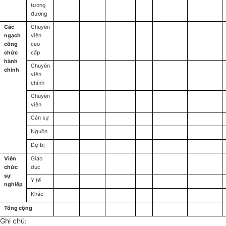
tương
đương
Các
Chuyên
ngạch
viên
công
cao
chức
cấp
hành
Chuyên
chính
viên
chính
Chuyên
viên
Cán sự
Nguồn
Dự bị
Viên
Giáo
chức
dục
sự
Y tế
nghiệp
Khác
Tổng cộng
Ghi chú: