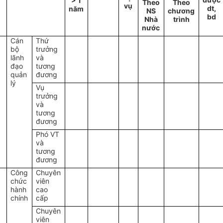
> 1
Theo
Theo
vụ
dt,
năm
NS
chương
bd
Nhà
trình
nước
Cán
Thứ
bộ
trưởng
lãnh
và
đạo
tương
quản
đương
lý
Vụ
trưởng
và
tương
đương
Phó VT
và
tương
đương
Công
Chuyên
chức
viên
hành
cao
chính
cấp
Chuyên
viên