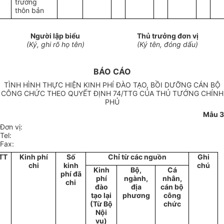
trưởng
thôn bản
Người lập biểu
Thủ trưởng đơn vị
(Ký, ghi rõ họ tên)
(Ký tên, đóng dấu)
BÁO CÁO
TÌNH HÌNH THỰC HIỆN KINH PHÍ ĐÀO TẠO, BỒI DƯỠNG CÁN BỘ
CÔNG CHỨC THEO QUYẾT ĐỊNH 74/TTG CỦA THỦ TƯỚNG CHÍNH
PHỦ
Mẫu 3
Đơn vị:
Tel:
Fax:
TT
Kinh phí
Số
Chỉ từ các nguồn
Ghi
chi
kinh
chú
Kinh
Bộ,
Cá
phí đã
phí
ngành,
nhân,
chi
đào
địa
cán bộ
tạo lại
phương
công
(Từ Bộ
chức
Nội
vụ)