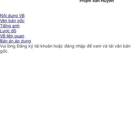
Phạm Văn Huyến
Nội dung VB
Văn bản gốc
Tiếng anh
Lược đồ
VB liên quan
Bản án áp dụng
Vui lòng
Đăng ký
tài khoản hoặc
đăng nhập
để xem và tải văn bản
gốc.