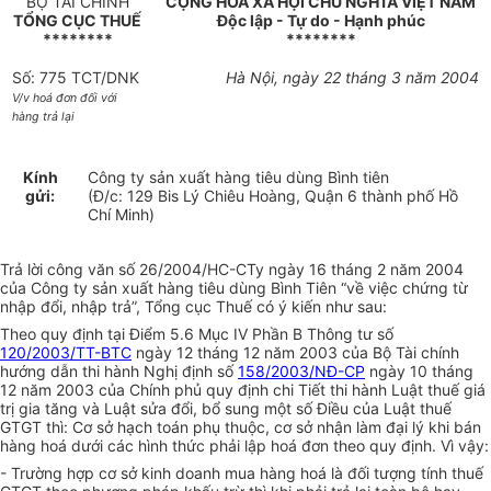
BỘ TÀI CHÍNH
CỘNG HOÀ XÃ HỘI CHỦ NGHĨA VIỆT NAM
TỔNG CỤC THUẾ
Độc lập - Tự do - Hạnh phúc
********
********
Số: 775 TCT/DNK
Hà Nội, ngày 22 tháng 3 năm 2004
V/v hoá đơn đối với
hàng trả lại
Kính
Công ty sản xuất hàng tiêu dùng Bình tiên
gửi:
(Đ/c: 129 Bis Lý Chiêu Hoàng, Quận 6 thành phố Hồ
Chí Minh)
Trả lời công văn số 26/2004/HC-CTy ngày 16 tháng 2 năm 2004
của Công ty sản xuất hàng tiêu dùng Bình Tiên “về việc chứng từ
nhập đổi, nhập trả”, Tổng cục Thuế có ý kiến như sau:
Theo quy định tại Điểm 5.6 Mục IV Phần B Thông tư số
120/2003/TT-BTC
ngày 12 tháng 12 năm 2003 của Bộ Tài chính
hướng dẫn thi hành Nghị định số
158/2003/NĐ-CP
ngày 10 tháng
12 năm 2003 của Chính phủ quy định chi Tiết thi hành Luật thuế giá
trị gia tăng và Luật sửa đổi, bổ sung một số Điều của Luật thuế
GTGT thì: Cơ sở hạch toán phụ thuộc, cơ sở nhận làm đại lý khi bán
hàng hoá dưới các hình thức phải lập hoá đơn theo quy định. Vì vậy:
- Trường hợp cơ sở kinh doanh mua hàng hoá là đối tượng tính thuế