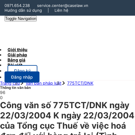
0971.654.238
service.center@caselaw.vn
Hướng dẫn sử dụng
|
Liên hệ
Toggle Navigation
Giới thiệu
Giải pháp
Bảng giá
Bài viết
Đăng ký
Đăng nhập
Trang chủ
Văn bản pháp luật
775TCT/DNK
Thông tin văn bản
96
0
Công văn số 775TCT/DNK ngày
22/03/2004 K ngày 22/03/2004
của Tổng cục Thuế về việc hoá