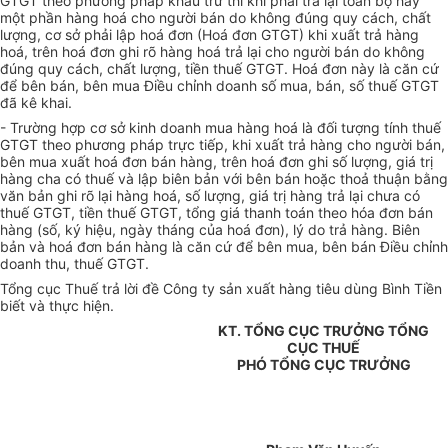
GTGT theo phương pháp khấu trừ thì khi phải trả lại toàn bộ hay
một phần hàng hoá cho người bán do không đúng quy cách, chất
lượng, cơ sở phải lập hoá đơn (Hoá đơn GTGT) khi xuất trả hàng
hoá, trên hoá đơn ghi rõ hàng hoá trả lại cho người bán do không
đúng quy cách, chất lượng, tiền thuế GTGT. Hoá đơn này là căn cứ
để bên bán, bên mua Điều chỉnh doanh số mua, bán, số thuế GTGT
đã kê khai.
- Trường hợp cơ sở kinh doanh mua hàng hoá là đối tượng tính thuế
GTGT theo phương pháp trực tiếp, khi xuất trả hàng cho người bán,
bên mua xuất hoá đơn bán hàng, trên hoá đơn ghi số lượng, giá trị
hàng cha có thuế và lập biên bản với bên bán hoặc thoả thuận bằng
văn bản ghi rõ lại hàng hoá, số lượng, giá trị hàng trả lại chưa có
thuế GTGT, tiền thuế GTGT, tổng giá thanh toán theo hóa đơn bán
hàng (số, ký hiệu, ngày tháng của hoá đơn), lý do trả hàng. Biên
bản và hoá đơn bán hàng là căn cứ để bên mua, bên bán Điều chỉnh
doanh thu, thuế GTGT.
Tổng cục Thuế trả lời đề Công ty sản xuất hàng tiêu dùng Bình Tiền
biết và thực hiện.
KT. TỔNG CỤC TRƯỞNG TỔNG
CỤC THUẾ
PHÓ TỔNG CỤC TRƯỞNG