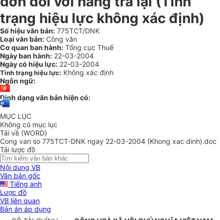
đơn đối với hàng trả lại (Tình
trạng hiệu lực không xác định)
Số hiệu văn bản:
775TCT/DNK
Loại văn bản:
Công văn
Cơ quan ban hành:
Tổng cục Thuế
Ngày ban hành:
22-03-2004
Ngày có hiệu lực:
22-03-2004
Không xác định
Tình trạng hiệu lực:
Ngôn ngữ:
Định dạng văn bản hiện có:
MỤC LỤC
Không có mục lục
Tải về (WORD)
Cong van so 775TCT-DNK ngay 22-03-2004 (Khong xac dinh).doc
Tải lược đồ
Nội dung VB
Văn bản gốc
Tiếng anh
Lược đồ
VB liên quan
Bản án áp dụng