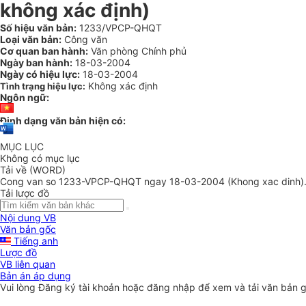
không xác định)
Số hiệu văn bản:
1233/VPCP-QHQT
Loại văn bản:
Công văn
Cơ quan ban hành:
Văn phòng Chính phủ
Ngày ban hành:
18-03-2004
Ngày có hiệu lực:
18-03-2004
Không xác định
Tình trạng hiệu lực:
Ngôn ngữ:
Định dạng văn bản hiện có:
MỤC LỤC
Không có mục lục
Tải về (WORD)
Cong van so 1233-VPCP-QHQT ngay 18-03-2004 (Khong xac dinh)
Tải lược đồ
Nội dung VB
Văn bản gốc
Tiếng anh
Lược đồ
VB liên quan
Bản án áp dụng
Vui lòng
Đăng ký
tài khoản hoặc
đăng nhập
để xem và tải văn bản 