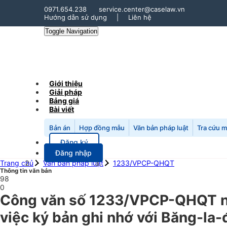
0971.654.238
service.center@caselaw.vn
Hướng dẫn sử dụng
|
Liên hệ
Toggle Navigation
Giới thiệu
Giải pháp
Bảng giá
Bài viết
Bản án
Hợp đồng mẫu
Văn bản pháp luật
Tra cứu 
Đăng ký
Đăng nhập
Trang chủ
Văn bản pháp luật
1233/VPCP-QHQT
Thông tin văn bản
98
0
Công văn số 1233/VPCP-QHQT n
việc ký bản ghi nhớ với Băng-la-