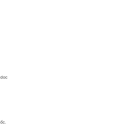
.doc
gốc.