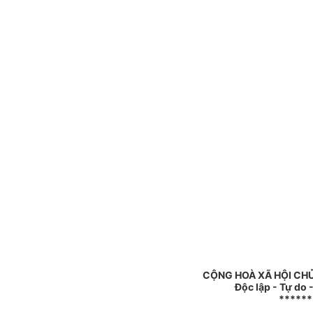
CỘNG HOÀ XÃ HỘI CHỦ
Độc lập - Tự do
******