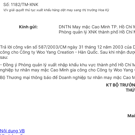
Số: 1182/TM-XNK
V/v giải quyết thủ tục xuất khẩu hàng dệt may sang thị trường Hoa Kỳ
Kính gửi:
DNTN May mặc Cao Minh TP. Hồ Chí 
Phòng quản lý XNK thành phố Hồ Chí 
Trả lời công văn số 587/2003/CM ngày 31 tháng 12 năm 2003 của Do
công cho Công ty Woo Yang Creation - Hàn Quốc. Sau khi nhận đượ
sau:
- Đồng ý Phòng quản lý xuất nhập khẩu khu vực thành phố Hồ Chí M
nghiệp tư nhân may mặc Cao Minh gia công cho Công ty Woo Yang 
Bộ Thương mại thông báo để Doanh nghiệp tư nhân may mặc Cao Min
KT BỘ TRƯỞN
THỨ
Mai
Nội dung VB