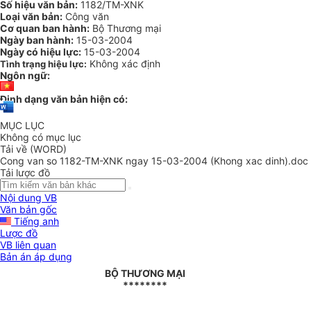
Số hiệu văn bản:
1182/TM-XNK
Loại văn bản:
Công văn
Cơ quan ban hành:
Bộ Thương mại
Ngày ban hành:
15-03-2004
Ngày có hiệu lực:
15-03-2004
Không xác định
Tình trạng hiệu lực:
Ngôn ngữ:
Định dạng văn bản hiện có:
MỤC LỤC
Không có mục lục
Tải về (WORD)
Cong van so 1182-TM-XNK ngay 15-03-2004 (Khong xac dinh).doc
Tải lược đồ
Nội dung VB
Văn bản gốc
Tiếng anh
Lược đồ
VB liên quan
Bản án áp dụng
BỘ THƯƠNG MẠI
********