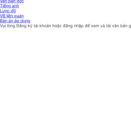
Văn bản gốc
Tiếng anh
Lược đồ
VB liên quan
Bản án áp dụng
Vui lòng
Đăng ký
tài khoản hoặc
đăng nhập
để xem và tải văn bản 