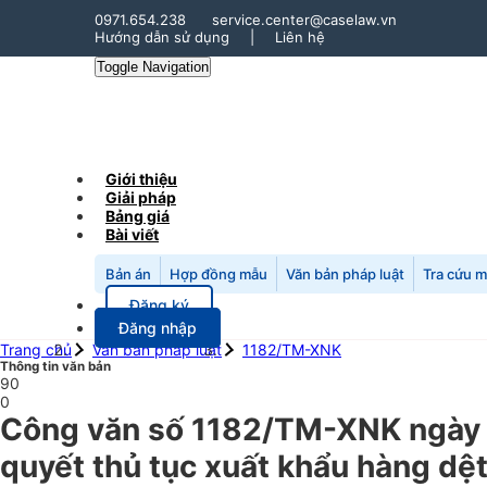
0971.654.238
service.center@caselaw.vn
Hướng dẫn sử dụng
|
Liên hệ
Toggle Navigation
Giới thiệu
Giải pháp
Bảng giá
Bài viết
Bản án
Hợp đồng mẫu
Văn bản pháp luật
Tra cứu 
Đăng ký
Đăng nhập
Trang chủ
Văn bản pháp luật
1182/TM-XNK
Thông tin văn bản
90
0
Công văn số 1182/TM-XNK ngày 
quyết thủ tục xuất khẩu hàng dệt