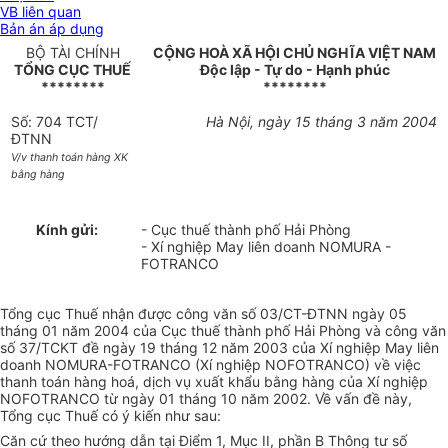
VB liên quan
Bản án áp dụng
BỘ TÀI CHÍNH
CỘNG HOÀ XÃ HỘI CHỦ NGHĨA VIỆT NAM
TỔNG CỤC THUẾ
Độc lập - Tự do - Hạnh phúc
********
********
Số: 704 TCT/
Hà Nội, ngày 15 tháng 3 năm 2004
ĐTNN
V/v thanh toán hàng XK
bằng hàng
Kính gửi:
- Cục thuế thành phố Hải Phòng
- Xí nghiệp May liên doanh NOMURA -
FOTRANCO
Tổng cục Thuế nhận được công văn số 03/CT-ĐTNN ngày 05
tháng 01 năm 2004 của Cục thuế thành phố Hải Phòng và công văn
số 37/TCKT đề ngày 19 tháng 12 năm 2003 của Xí nghiệp May liên
doanh NOMURA-FOTRANCO (Xí nghiệp NOFOTRANCO) về việc
thanh toán hàng hoá, dịch vụ xuất khẩu bằng hàng của Xí nghiệp
NOFOTRANCO từ ngày 01 tháng 10 năm 2002. Về vấn đề này,
Tổng cục Thuế có ý kiến như sau:
Căn cứ theo hướng dẫn tại Điểm 1, Mục II, phần B Thông tư số