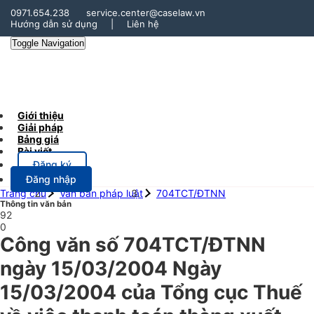
0971.654.238
service.center@caselaw.vn
Hướng dẫn sử dụng
|
Liên hệ
Toggle Navigation
Giới thiệu
Giải pháp
Bảng giá
Bài viết
Đăng ký
Đăng nhập
Trang chủ
Văn bản pháp luật
704TCT/ĐTNN
Thông tin văn bản
92
0
Công văn số 704TCT/ĐTNN
ngày 15/03/2004 Ngày
15/03/2004 của Tổng cục Thuế