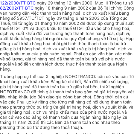
122/2000/TT-BTC
ngày 29 tháng 12 năm 2000; Mục III Thông tư số
82/2002/TT-BTC
ngày 18 tháng 9 năm 2002 của Bộ Tài chính; Công
văn hướng dẫn việc thanh toán hàng hoá, dịch vụ xuất khẩu bằng
hằng số 5957/TC/TCT ngày 09 tháng 6 năm 2003 của Tổng cục
Thuế, thì từ ngày 01 tháng 10 năm 2002 để được áp dụng thuế suất
thuế GTGT 0% và được khấu từ thuế GTGT đầu vào cho hàng hoá,
dịch vụ xuất khẩu đối với trường hợp thanh toán hàng hoá, dịch vụ
xuất khẩu bằng hàng thì ngoài các quy định chung về hồ sơ, tại Hợp
đồng xuất khẩu hàng hoá phải ghi hình thức thanh toán là bù trừ
giữa giá trị hàng hoá, dịch vụ xuất khẩu và giá trị hàng hoá, dịch vụ
nhập khẩu mua của phía nước ngoài. Phải có các văn bản xác nhận
về số lượng, giá trị hàng hoá đã thanh toán bù trừ với phía nước
ngoài và số tiền chênh lệch được thực hiện thanh toán qua Ngân
hàng.
Trường hợp cụ thể của Xí nghiệp NOFOTRANCO: căn cứ vào các Tờ
khai hàng xuất khẩu kèm Bảng kê chi tiết, Bản đối chiếu số lượng,
giá trị hàng hoá đã thanh toán bù trừ giữa hai bên, thì Xí nghiệp
NOFOTRANCO đã tính giá thanh toán bao gồm cả giá trị nguyên vật
liệu nhập khẩu (do Bên giao gia công bán cho). Đồng thời, căn cứ
vào các Phụ lục ký riêng cho từng mã hàng có nội dung thanh toán
theo phương thức bù trừ giữa giá trị hàng hoá, dịch vụ xuất khẩu và
giá trị hàng hoá, dịch vụ nhập khẩu mua của phía nước ngoài, và
căn cứ vào các Bảng kê thanh toán qua Ngân hàng (lập ngày 28
tháng 11 năm 2003) thì các Bên đã thanh toán cho nhau theo
phương thức bù trừ đúng theo thoả thuận.