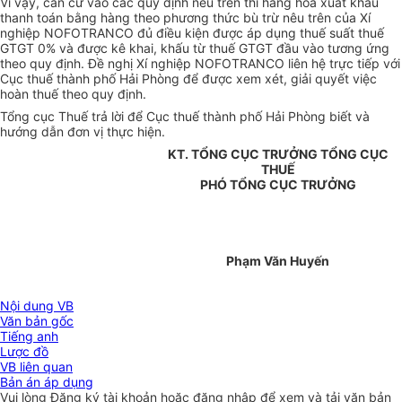
Vì vậy, căn cứ vào các quy định nêu trên thì hàng hoá xuất khẩu
thanh toán bằng hàng theo phương thức bù trừ nêu trên của Xí
nghiệp NOFOTRANCO đủ điều kiện được áp dụng thuế suất thuế
GTGT 0% và được kê khai, khấu từ thuế GTGT đầu vào tương ứng
theo quy định. Đề nghị Xí nghiệp NOFOTRANCO liên hệ trực tiếp với
Cục thuế thành phố Hải Phòng để được xem xét, giải quyết việc
hoàn thuế theo quy định.
Tổng cục Thuế trả lời để Cục thuế thành phố Hải Phòng biết và
hướng dẫn đơn vị thực hiện.
KT. TỔNG CỤC TRƯỞNG TỔNG CỤC
THUẾ
PHÓ TỔNG CỤC TRƯỞNG
Phạm Văn Huyến
Nội dung VB
Văn bản gốc
Tiếng anh
Lược đồ
VB liên quan
Bản án áp dụng
Vui lòng
Đăng ký
tài khoản hoặc
đăng nhập
để xem và tải văn bản