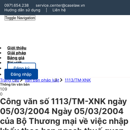
0971.654.238
service.center@caselaw.vn
Hướng dẫn sử dụng
|
Liên hệ
Toggle Navigation
Giới thiệu
Giải pháp
Bảng giá
Bài viết
Đăng ký
Đăng nhập
Trang chủ
Văn bản pháp luật
1113/TM-XNK
Thông tin văn bản
109
0
Công văn số 1113/TM-XNK ngày
05/03/2004 Ngày 05/03/2004
của Bộ Thương mại về việc nhập