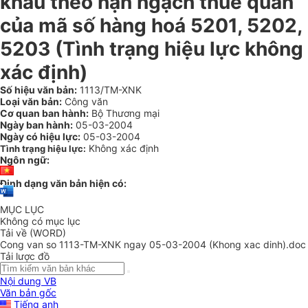
khẩu theo hạn ngạch thuế quan
của mã số hàng hoá 5201, 5202,
5203 (Tình trạng hiệu lực không
xác định)
Số hiệu văn bản:
1113/TM-XNK
Loại văn bản:
Công văn
Cơ quan ban hành:
Bộ Thương mại
Ngày ban hành:
05-03-2004
Ngày có hiệu lực:
05-03-2004
Không xác định
Tình trạng hiệu lực:
Ngôn ngữ:
Định dạng văn bản hiện có:
MỤC LỤC
Không có mục lục
Tải về (WORD)
Cong van so 1113-TM-XNK ngay 05-03-2004 (Khong xac dinh).doc
Tải lược đồ
Nội dung VB
Văn bản gốc
Tiếng anh