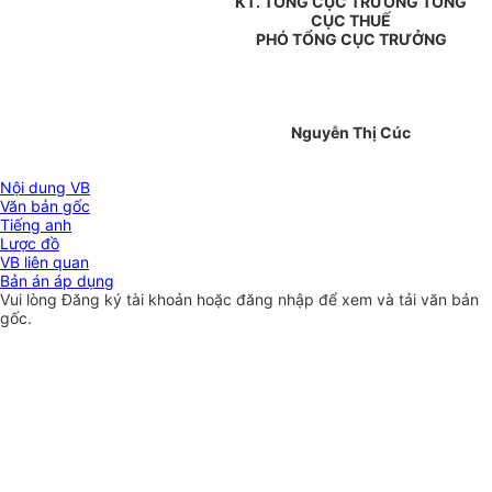
KT. TỔNG CỤC TRƯỞNG TỔNG
CỤC THUẾ
PHÓ TỔNG CỤC TRƯỞNG
Nguyễn Thị Cúc
Nội dung VB
Văn bản gốc
Tiếng anh
Lược đồ
VB liên quan
Bản án áp dụng
Vui lòng
Đăng ký
tài khoản hoặc
đăng nhập
để xem và tải văn bản
gốc.