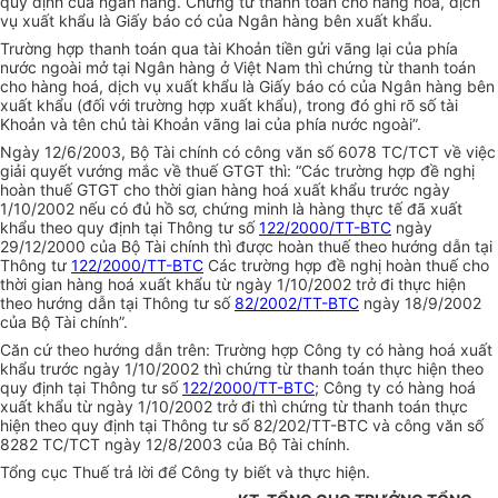
quy định của ngân hàng. Chứng từ thanh toán cho hàng hoá, dịch
vụ xuất khẩu là Giấy báo có của Ngân hàng bên xuất khẩu.
Trường hợp thanh toán qua tài Khoản tiền gửi vãng lại của phía
nước ngoài mở tại Ngân hàng ở Việt Nam thì chứng từ thanh toán
cho hàng hoá, dịch vụ xuất khẩu là Giấy báo có của Ngân hàng bên
xuất khẩu (đối với trường hợp xuất khẩu), trong đó ghi rõ số tài
Khoản và tên chủ tài Khoản vãng lai của phía nước ngoài”.
Ngày 12/6/2003, Bộ Tài chính có công văn số 6078 TC/TCT về việc
giải quyết vướng mắc về thuế GTGT thì: “Các trường hợp đề nghị
hoàn thuế GTGT cho thời gian hàng hoá xuất khẩu trước ngày
1/10/2002 nếu có đủ hồ sơ, chứng minh là hàng thực tế đã xuất
khẩu theo quy định tại Thông tư số
122/2000/TT-BTC
ngày
29/12/2000 của Bộ Tài chính thì được hoàn thuế theo hướng dẫn tại
Thông tư
122/2000/TT-BTC
Các trường hợp đề nghị hoàn thuế cho
thời gian hàng hoá xuất khẩu từ ngày 1/10/2002 trở đi thực hiện
theo hướng dẫn tại Thông tư số
82/2002/TT-BTC
ngày 18/9/2002
của Bộ Tài chính”.
Căn cứ theo hướng dẫn trên: Trường hợp Công ty có hàng hoá xuất
khẩu trước ngày 1/10/2002 thì chứng từ thanh toán thực hiện theo
quy định tại Thông tư số
122/2000/TT-BTC
; Công ty có hàng hoá
xuất khẩu từ ngày 1/10/2002 trở đi thì chứng từ thanh toán thực
hiện theo quy định tại Thông tư số 82/202/TT-BTC và công văn số
8282 TC/TCT ngày 12/8/2003 của Bộ Tài chính.
Tổng cục Thuế trả lời để Công ty biết và thực hiện.