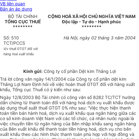
VB liên quan
Bản án áp dụng
BỘ TÀI CHÍNH
CỘNG HOÀ XÃ HỘI CHỦ NGHĨA VIỆT NAM
TỔNG CỤC THUẾ
Độc lập - Tự do - Hạnh phúc
********
********
Số: 510
Hà Nội, ngày 02 tháng 3 năm 2004
TCT/PCCS
V/v thuế GTGT đối với
hàng hoá xuất khẩu
Kính gửi:
Công ty cổ phần Dệt kim Thắng Lợi
Trả lời công văn ngày 14/1/2004 của Công ty cổ phần dệt kim
Thắng Lợi Nam Định hỏi về việc hoàn thuế GTGT đối với hàng xuất
khẩu, Tổng cục Thuế có ý kiến như sau:
Ngày 12/8/2003 Bộ Tài chính có công văn số 8282 TC/TCT hướng
dẫn chứng từ thanh toán đối với hàng hoá dịch vụ xuất khẩu được
áp dụng thuế suất thuế GTGT 0% như sau: “Việc thực hiện thanh
toán tiền bán hành hoá, dịch vụ xuất khẩu qua ngân hàng giữa các
cơ sở kinh doanh Việt Nam với các tổ chức, cá nhân nước ngoài là
việc chuyển tiền từ ngân hàng của Bên nhập khẩu sang ngân hàng
của Bên xuất khẩu để thanh toán tiền hàng hoá, dịch vụ cho bên
xuất khẩu theo các hình thức thanh toán phù hợp với hợp đồng và