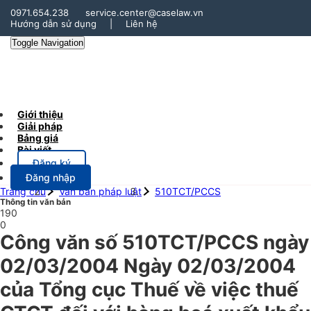
0971.654.238
service.center@caselaw.vn
Hướng dẫn sử dụng
|
Liên hệ
Toggle Navigation
Giới thiệu
Giải pháp
Bảng giá
Bài viết
Đăng ký
Đăng nhập
Trang chủ
Văn bản pháp luật
510TCT/PCCS
Thông tin văn bản
190
0
Công văn số 510TCT/PCCS ngày
02/03/2004 Ngày 02/03/2004
của Tổng cục Thuế về việc thuế