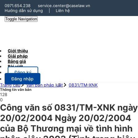
0971.654.238
service.center@caselaw.vn
Hướng dẫn sử dụng
|
Liên hệ
Toggle Navigation
Giới thiệu
Giải pháp
Bảng giá
Bài viết
Đăng ký
Đăng nhập
Trang chủ
Văn bản pháp luật
0831/TM-XNK
Thông tin văn bản
128
0
Công văn số 0831/TM-XNK ngày
20/02/2004 Ngày 20/02/2004
của Bộ Thương mại về tình hình