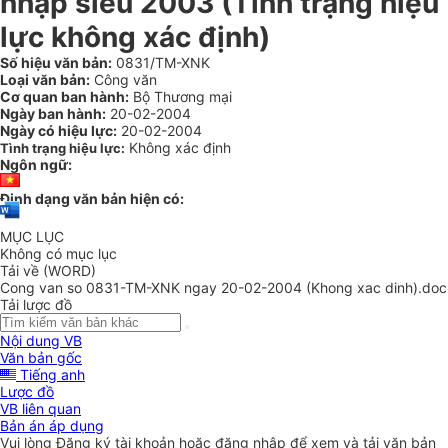
nhập siêu 2003 (Tình trạng hiệu
lực không xác định)
Số hiệu văn bản:
0831/TM-XNK
Loại văn bản:
Công văn
Cơ quan ban hành:
Bộ Thương mại
Ngày ban hành:
20-02-2004
Ngày có hiệu lực:
20-02-2004
Không xác định
Tình trạng hiệu lực:
Ngôn ngữ:
Định dạng văn bản hiện có:
MỤC LỤC
Không có mục lục
Tải về (WORD)
Cong van so 0831-TM-XNK ngay 20-02-2004 (Khong xac dinh).doc
Tải lược đồ
Nội dung VB
Văn bản gốc
Tiếng anh
Lược đồ
VB liên quan
Bản án áp dụng
Vui lòng
Đăng ký
tài khoản hoặc
đăng nhập
để xem và tải văn bản