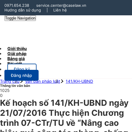
0971.654.238
service.center@caselaw.vn
Hướng dẫn sử dụng
|
Liên hệ
Toggle Navigation
Giới thiệu
Giải pháp
Bảng giá
Bài viết
Đăng ký
Đăng nhập
Trang chủ
Văn bản pháp luật
141/KH-UBND
Thông tin văn bản
1025
0
Kế hoạch số 141/KH-UBND ngày
21/07/2016 Thực hiện Chương
trình 07-CTr/TU về “Nâng cao