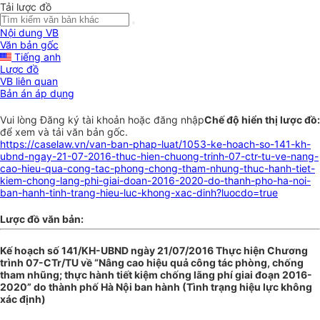
Tải lược đồ
Nội dung VB
Văn bản gốc
Tiếng anh
Lược đồ
VB liên quan
Bản án áp dụng
Vui lòng
Đăng ký
tài khoản hoặc
đăng nhập
Chế độ hiển thị lược đồ:
để xem và tải văn bản gốc.
https://caselaw.vn/van-ban-phap-luat/1053-ke-hoach-so-141-kh-
ubnd-ngay-21-07-2016-thuc-hien-chuong-trinh-07-ctr-tu-ve-nang-
cao-hieu-qua-cong-tac-phong-chong-tham-nhung-thuc-hanh-tiet-
kiem-chong-lang-phi-giai-doan-2016-2020-do-thanh-pho-ha-noi-
ban-hanh-tinh-trang-hieu-luc-khong-xac-dinh?luocdo=true
Lược đồ văn bản:
Kế hoạch số 141/KH-UBND ngày 21/07/2016 Thực hiện Chương
trình 07-CTr/TU về “Nâng cao hiệu quả công tác phòng, chống
tham nhũng; thực hành tiết kiệm chống lãng phí giai đoạn 2016-
2020” do thành phố Hà Nội ban hành (Tình trạng hiệu lực không
xác định)