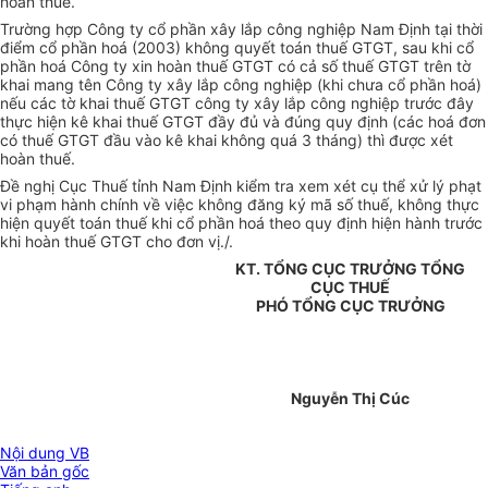
hoàn thuế.
Trường hợp Công ty cổ phần xây lắp công nghiệp Nam Định tại thời
điểm cổ phần hoá (2003) không quyết toán thuế GTGT, sau khi cổ
phần hoá Công ty xin hoàn thuế GTGT có cả số thuế GTGT trên tờ
khai mang tên Công ty xây lắp công nghiệp (khi chưa cổ phần hoá)
nếu các tờ khai thuế GTGT công ty xây lắp công nghiệp trước đây
thực hiện kê khai thuế GTGT đầy đủ và đúng quy định (các hoá đơn
có thuế GTGT đầu vào kê khai không quá 3 tháng) thì được xét
hoàn thuế.
Đề nghị Cục Thuế tỉnh Nam Định kiểm tra xem xét cụ thể xử lý phạt
vi phạm hành chính về việc không đăng ký mã số thuế, không thực
hiện quyết toán thuế khi cổ phần hoá theo quy định hiện hành trước
khi hoàn thuế GTGT cho đơn vị./.
KT. TỔNG CỤC TRƯỞNG TỔNG
CỤC THUẾ
PHÓ TỔNG CỤC TRƯỞNG
Nguyễn Thị Cúc
Nội dung VB
Văn bản gốc