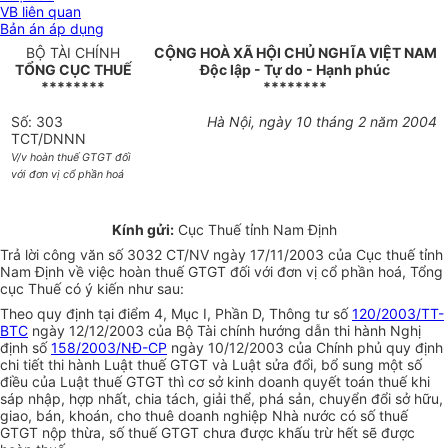
VB liên quan
Bản án áp dụng
BỘ TÀI CHÍNH
CỘNG HOÀ XÃ HỘI CHỦ NGHĨA VIỆT NAM
TỔNG CỤC THUẾ
Độc lập - Tự do - Hạnh phúc
********
********
Số: 303
Hà Nội, ngày 10 tháng 2 năm 2004
TCT/DNNN
V/v hoàn thuế GTGT đối
với đơn vị cổ phần hoá
Kính gửi:
Cục Thuế tỉnh Nam Định
Trả lời công văn số 3032 CT/NV ngày 17/11/2003 của Cục thuế tỉnh
Nam Định về việc hoàn thuế GTGT đối với đơn vị cổ phần hoá, Tổng
cục Thuế có ý kiến như sau:
Theo quy định tại điểm 4, Mục I, Phần D, Thông tư số
120/2003/TT-
BTC
ngày 12/12/2003 của Bộ Tài chính hướng dẫn thi hành Nghị
định số
158/2003/NĐ-CP
ngày 10/12/2003 của Chính phủ quy định
chi tiết thi hành Luật thuế GTGT và Luật sửa đổi, bổ sung một số
điều của Luật thuế GTGT thì cơ sở kinh doanh quyết toán thuế khi
sáp nhập, hợp nhất, chia tách, giải thể, phá sản, chuyển đổi sở hữu,
giao, bán, khoán, cho thuê doanh nghiệp Nhà nước có số thuế
GTGT nộp thừa, số thuế GTGT chưa được khấu trừ hết sẽ được