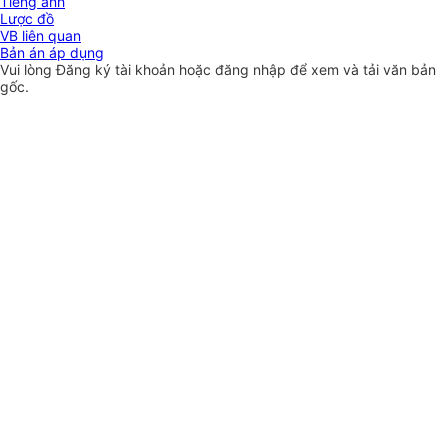
Tiếng anh
Lược đồ
VB liên quan
Bản án áp dụng
Vui lòng
Đăng ký
tài khoản hoặc
đăng nhập
để xem và tải văn bản
gốc.