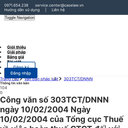
0971.654.238
service.center@caselaw.vn
Hướng dẫn sử dụng
|
Liên hệ
Toggle Navigation
Giới thiệu
Giải pháp
Bảng giá
Bài viết
Đăng ký
Đăng nhập
Trang chủ
Văn bản pháp luật
303TCT/DNNN
Thông tin văn bản
104
0
Công văn số 303TCT/DNNN
ngày 10/02/2004 Ngày
10/02/2004 của Tổng cục Thuế