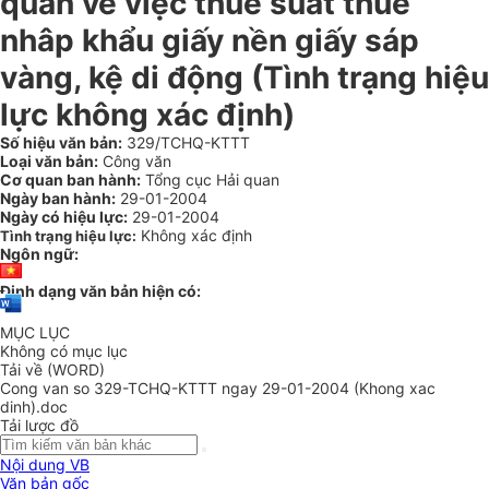
quan về việc thuế suất thuế
nhâp khẩu giấy nền giấy sáp
vàng, kệ di động (Tình trạng hiệu
lực không xác định)
Số hiệu văn bản:
329/TCHQ-KTTT
Loại văn bản:
Công văn
Cơ quan ban hành:
Tổng cục Hải quan
Ngày ban hành:
29-01-2004
Ngày có hiệu lực:
29-01-2004
Không xác định
Tình trạng hiệu lực:
Ngôn ngữ:
Định dạng văn bản hiện có:
MỤC LỤC
Không có mục lục
Tải về (WORD)
Cong van so 329-TCHQ-KTTT ngay 29-01-2004 (Khong xac
dinh).doc
Tải lược đồ
Nội dung VB
Văn bản gốc