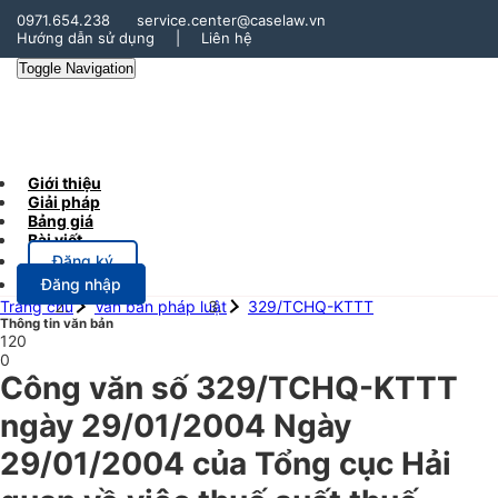
0971.654.238
service.center@caselaw.vn
Hướng dẫn sử dụng
|
Liên hệ
Toggle Navigation
Giới thiệu
Giải pháp
Bảng giá
Bài viết
Đăng ký
Đăng nhập
Trang chủ
Văn bản pháp luật
329/TCHQ-KTTT
Thông tin văn bản
120
0
Công văn số 329/TCHQ-KTTT
ngày 29/01/2004 Ngày
29/01/2004 của Tổng cục Hải