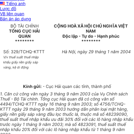
Tiếng anh
Lược đồ
VB liên quan
Bản án áp dụng
BỘ TÀI CHÍNH
CỘNG HOÀ XÃ HỘI CHỦ NGHĨA VIỆT
TỔNG CỤC HẢI
NAM
QUAN
Độc lập - Tự do - Hạnh phúc
********
********
Số: 329/TCHQ-KTTT
Hà Nội, ngày 29 tháng 1 năm 2004
V/v thuế suất thuế nhập
khẩu giấy nền giấy sáp
vàng, kệ di động
Kính gửi:
- Cục Hải quan các tỉnh, thành phố
1. Căn cứ công văn ngày 3 tháng 9 năm 2003 của Vụ Chính sách
Thuế - Bộ Tài chính. Tổng cục Hải quan đã có công văn số
4494/TCHQ-KTTT ngày 16 tháng 9 năm 2003; số 4756/TCHQ-
KTTT ngày 29 tháng 9 năm 2003 hướng dẫn phân loại mặt hàng,
giấy nền giấy sáp vàng đầu lọc thuốc lá, thuộc mã số 48239090,
thuế suất thuế nhập khẩu ưu đãi 30% đối với các lô hàng nhập khẩu
trước ngày 1 tháng 9 năm 2003; mà số 4823091, thuế suất thuế
nhập khẩu 20% đối với các lô hàng nhập khẩu từ 1 tháng 9 năm