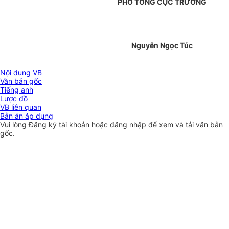
PHÓ TỔNG CỤC TRƯỞNG
Nguyễn Ngọc Túc
Nội dung VB
Văn bản gốc
Tiếng anh
Lược đồ
VB liên quan
Bản án áp dụng
Vui lòng
Đăng ký
tài khoản hoặc
đăng nhập
để xem và tải văn bản
gốc.