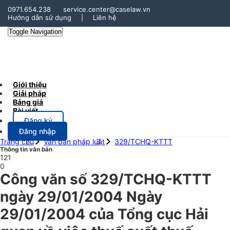
0971.654.238
service.center@caselaw.vn
Hướng dẫn sử dụng
|
Liên hệ
Toggle Navigation
Giới thiệu
Giải pháp
Bảng giá
Bài viết
Đăng ký
Đăng nhập
Trang chủ
Văn bản pháp luật
329/TCHQ-KTTT
Thông tin văn bản
121
0
Công văn số 329/TCHQ-KTTT
ngày 29/01/2004 Ngày
29/01/2004 của Tổng cục Hải