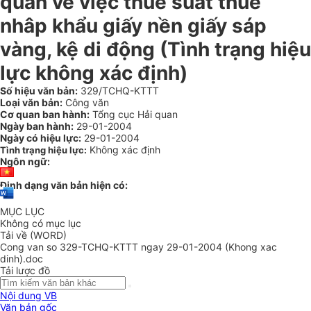
quan về việc thuế suất thuế
nhâp khẩu giấy nền giấy sáp
vàng, kệ di động (Tình trạng hiệu
lực không xác định)
Số hiệu văn bản:
329/TCHQ-KTTT
Loại văn bản:
Công văn
Cơ quan ban hành:
Tổng cục Hải quan
Ngày ban hành:
29-01-2004
Ngày có hiệu lực:
29-01-2004
Không xác định
Tình trạng hiệu lực:
Ngôn ngữ:
Định dạng văn bản hiện có:
MỤC LỤC
Không có mục lục
Tải về (WORD)
Cong van so 329-TCHQ-KTTT ngay 29-01-2004 (Khong xac
dinh).doc
Tải lược đồ
Nội dung VB
Văn bản gốc