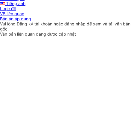
Tiếng anh
Lược đồ
VB liên quan
Bản án áp dụng
Vui lòng
Đăng ký
tài khoản hoặc
đăng nhập
để xem và tải văn bản
gốc.
Văn bản liên quan đang được cập nhật