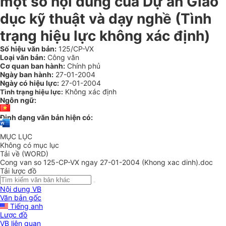
một số nội dung của Dự án Giáo
dục kỹ thuật và dạy nghề (Tình
trạng hiệu lực không xác định)
Số hiệu văn bản:
125/CP-VX
Loại văn bản:
Công văn
Cơ quan ban hành:
Chính phủ
Ngày ban hành:
27-01-2004
Ngày có hiệu lực:
27-01-2004
Không xác định
Tình trạng hiệu lực:
Ngôn ngữ:
Định dạng văn bản hiện có:
MỤC LỤC
Không có mục lục
Tải về (WORD)
Cong van so 125-CP-VX ngay 27-01-2004 (Khong xac dinh).doc
Tải lược đồ
Nội dung VB
Văn bản gốc
Tiếng anh
Lược đồ
VB liên quan