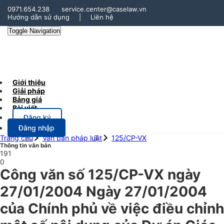
0971.654.238
service.center@caselaw.vn
Hướng dẫn sử dụng
|
Liên hệ
Toggle Navigation
Giới thiệu
Giải pháp
Bảng giá
Bài viết
Đăng ký
Đăng nhập
Trang chủ
Văn bản pháp luật
125/CP-VX
Thông tin văn bản
191
0
Công văn số 125/CP-VX ngày
27/01/2004 Ngày 27/01/2004
của Chính phủ về việc điều chỉnh