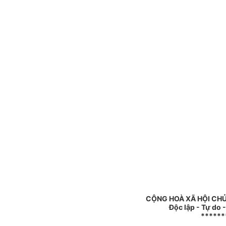
CỘNG HOÀ XÃ HỘI CHỦ
Độc lập - Tự do 
******