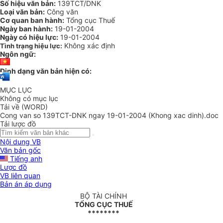
Số hiệu văn bản:
139TCT/DNK
Loại văn bản:
Công văn
Cơ quan ban hành:
Tổng cục Thuế
Ngày ban hành:
19-01-2004
Ngày có hiệu lực:
19-01-2004
Không xác định
Tình trạng hiệu lực:
Ngôn ngữ:
Định dạng văn bản hiện có:
MỤC LỤC
Không có mục lục
Tải về (WORD)
Cong van so 139TCT-DNK ngay 19-01-2004 (Khong xac dinh).doc
Tải lược đồ
Nội dung VB
Văn bản gốc
Tiếng anh
Lược đồ
VB liên quan
Bản án áp dụng
BỘ TÀI CHÍNH
TỔNG CỤC THUẾ
********