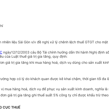
hí
 nhiên liệu Sài Gòn v/v đề nghị xử lý chênh lệch thuế GTGT cho mặ
TC
ngày12/12/2003 cảu Bộ Tài chính hướng dẫn thi hành Nghị định s
ều của Luật thuế giá trị gia tăng, quy định:
đơn giá trị gia tăng khi mua hàng hoá, dịch vụ dùng cho sản xuất k
ường hợp có lý do khách quan được kê khai chậm, thời gian tối đa là
 vị mua hàng hoá, dịch vụ để phục vụ sản xuất kinh doanh, nghĩa l
ơn giá trị gia tăng ghi thuế suất 5% công ty chỉ được khấu trừ theo
G CỤC THUẾ