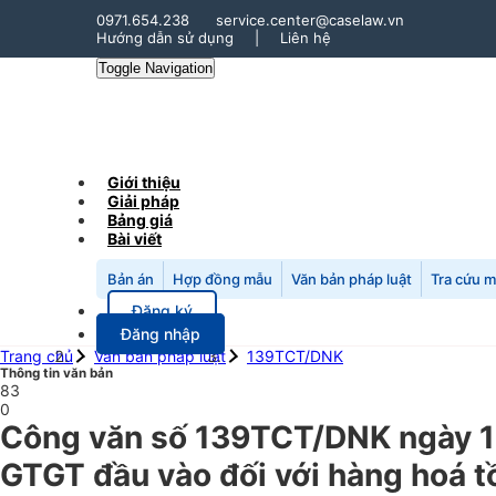
0971.654.238
service.center@caselaw.vn
Hướng dẫn sử dụng
|
Liên hệ
Toggle Navigation
Giới thiệu
Giải pháp
Bảng giá
Bài viết
Bản án
Hợp đồng mẫu
Văn bản pháp luật
Tra cứu 
Đăng ký
Đăng nhập
Trang chủ
Văn bản pháp luật
139TCT/DNK
Thông tin văn bản
83
0
Công văn số 139TCT/DNK ngày 1
GTGT đầu vào đối với hàng hoá t