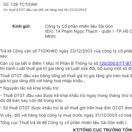
Số: 139 TCT/DNK
V/v thuế GTGT đầu vào đối với hàng hoá tồn 31/12/2003
Kính gửi:
Công ty Cổ phần nhiên liệu Sài Gòn
(Đ/c: 1A Phạm Ngọc Thạch - quận I -TP.Hồ C
Minh)
Trả lời Công văn số 710/KHKD ngày 23/12/2003 của công ty cổ phần
sau:
Căn cứ tại tiết b điểm 1 Mục III Phần B Thông tư số
120/2003/TT-B
thi hành Luật thuế giá trị gia tăng và Luật sửa đổi, bổ sung một số đi
Thuế GTGT đầu vào bằng tổng số thuế giá trị gia tăng ghi trên hoá 
giá trị gia tăng đối với hàng hoá nhập khẩu ;
* Nguyên tắc kê khai khấu trừ:
- Thuế GTGT đầu vào được kê khai khấu trừ ngay trong tháng (trừ tr
đó đã bán hay còn để trong kho.
- Số thuế GTGT được khấu trừ là số thuế ghi trên hoá đơn GTGT đơn
Vì vậy, đối với hàng hoá công ty mua trước ngày 31/12/2003 có hoá đ
Tổng cục Thuế trả lời để Công ty cổ phần nhiên liệu Sài Gòn biết./.
KT/TỔNG CỤC TRƯỞNG TỔN