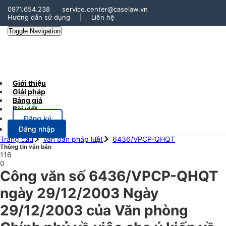
0971.654.238
service.center@caselaw.vn
Hướng dẫn sử dụng
|
Liên hệ
Toggle Navigation
Giới thiệu
Giải pháp
Bảng giá
Bài viết
Đăng ký
Đăng nhập
Trang chủ
Văn bản pháp luật
6436/VPCP-QHQT
Thông tin văn bản
116
0
Công văn số 6436/VPCP-QHQT
ngày 29/12/2003 Ngày
29/12/2003 của Văn phòng