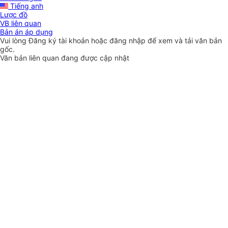
Tiếng anh
Lược đồ
VB liên quan
Bản án áp dụng
Vui lòng
Đăng ký
tài khoản hoặc
đăng nhập
để xem và tải văn bản
gốc.
Văn bản liên quan đang được cập nhật