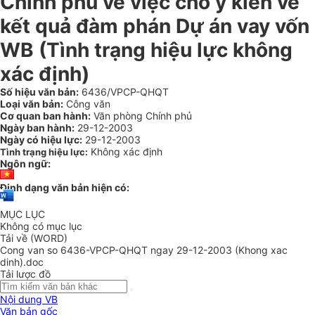
Chính phủ về việc cho ý kiến về
kết quả đàm phán Dự án vay vốn
WB (Tình trạng hiệu lực không
xác định)
Số hiệu văn bản:
6436/VPCP-QHQT
Loại văn bản:
Công văn
Cơ quan ban hành:
Văn phòng Chính phủ
Ngày ban hành:
29-12-2003
Ngày có hiệu lực:
29-12-2003
Không xác định
Tình trạng hiệu lực:
Ngôn ngữ:
Định dạng văn bản hiện có:
MỤC LỤC
Không có mục lục
Tải về (WORD)
Cong van so 6436-VPCP-QHQT ngay 29-12-2003 (Khong xac
dinh).doc
Tải lược đồ
Nội dung VB
Văn bản gốc