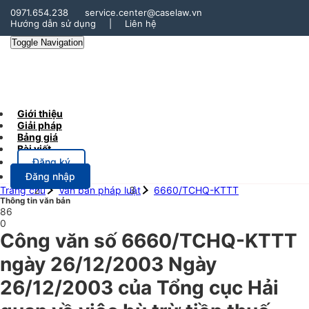
0971.654.238
service.center@caselaw.vn
Hướng dẫn sử dụng
|
Liên hệ
Toggle Navigation
Giới thiệu
Giải pháp
Bảng giá
Bài viết
Đăng ký
Đăng nhập
Trang chủ
Văn bản pháp luật
6660/TCHQ-KTTT
Thông tin văn bản
86
0
Công văn số 6660/TCHQ-KTTT
ngày 26/12/2003 Ngày
26/12/2003 của Tổng cục Hải