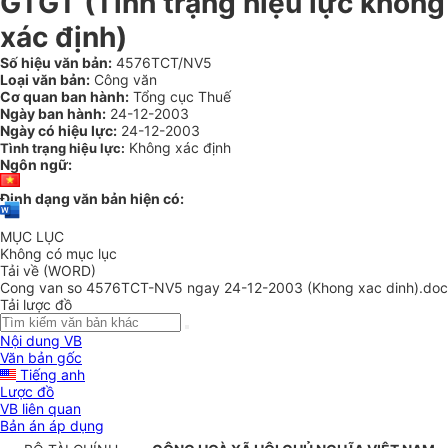
GTGT (Tình trạng hiệu lực không
xác định)
Số hiệu văn bản:
4576TCT/NV5
Loại văn bản:
Công văn
Cơ quan ban hành:
Tổng cục Thuế
Ngày ban hành:
24-12-2003
Ngày có hiệu lực:
24-12-2003
Không xác định
Tình trạng hiệu lực:
Ngôn ngữ:
Định dạng văn bản hiện có:
MỤC LỤC
Không có mục lục
Tải về (WORD)
Cong van so 4576TCT-NV5 ngay 24-12-2003 (Khong xac dinh).doc
Tải lược đồ
Nội dung VB
Văn bản gốc
Tiếng anh
Lược đồ
VB liên quan
Bản án áp dụng