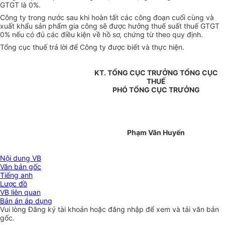
GTGT là 0%.
Công ty trong nước sau khi hoàn tất các công đoạn cuối cùng và
xuất khẩu sản phẩm gia công sẽ được hưởng thuế suất thuế GTGT
0% nếu có đủ các điều kiện về hồ sơ, chứng từ theo quy định.
Tổng cục thuế trả lời để Công ty được biết và thực hiện.
KT. TỔNG CỤC TRƯỞNG TỔNG CỤC
THUẾ
PHÓ TỔNG CỤC TRƯỞNG
Phạm Văn Huyến
Nội dung VB
Văn bản gốc
Tiếng anh
Lược đồ
VB liên quan
Bản án áp dụng
Vui lòng
Đăng ký
tài khoản hoặc
đăng nhập
để xem và tải văn bản
gốc.