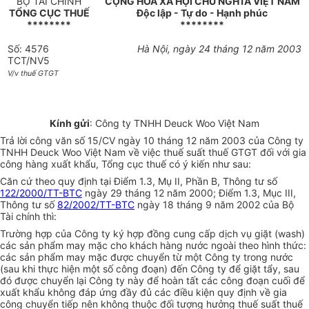
BỘ TÀI CHÍNH
CỘNG HOÀ XÃ HỘI CHỦ NGHĨA VIỆT NAM
TỔNG CỤC THUẾ
Độc lập - Tự do - Hạnh phúc
********
********
Số: 4576
Hà Nội, ngày 24 tháng 12 năm 2003
TCT/NV5
V/v thuế GTGT
Kính gửi
: Công ty TNHH Deuck Woo Việt Nam
Trả lời công văn số 15/CV ngày 10 tháng 12 năm 2003 của Công ty
TNHH Deuck Woo Việt Nam về việc thuế suất thuế GTGT đối với gia
công hàng xuất khẩu, Tổng cục thuế có ý kiến như sau:
Căn cứ theo quy định tại Điểm 1.3, Mụ II, Phần B, Thông tư số
122/2000/TT-BTC
ngày 29 tháng 12 năm 2000; Điểm 1.3, Mục III,
Thông tư số
82/2002/TT-BTC
ngày 18 tháng 9 năm 2002 của Bộ
Tài chính thì:
Trường hợp của Công ty ký hợp đồng cung cấp dịch vụ giặt (wash)
các sản phẩm may mặc cho khách hàng nước ngoài theo hình thức:
các sản phẩm may mặc được chuyển từ một Công ty trong nước
(sau khi thực hiện một số công đoạn) đến Công ty để giặt tẩy, sau
đó được chuyển lại Công ty này để hoàn tất các công đoạn cuối để
xuất khẩu không đáp ứng đầy đủ các điều kiện quy định về gia
công chuyển tiếp nên không thuộc đối tượng hưởng thuế suất thuế