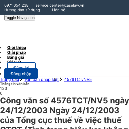
0971.654.238
service.center@caselaw.vn
Hướng dẫn sử dụng
|
Liên hệ
Toggle Navigation
Giới thiệu
Giải pháp
Bảng giá
Bài viết
Đăng ký
Đăng nhập
Trang chủ
Văn bản pháp luật
4576TCT/NV5
Thông tin văn bản
133
0
Công văn số 4576TCT/NV5 ngày
24/12/2003 Ngày 24/12/2003
của Tổng cục thuế về việc thuế