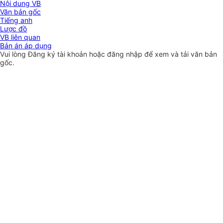
Nội dung VB
Văn bản gốc
Tiếng anh
Lược đồ
VB liên quan
Bản án áp dụng
Vui lòng
Đăng ký
tài khoản hoặc
đăng nhập
để xem và tải văn bản
gốc.