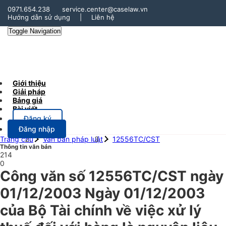
0971.654.238
service.center@caselaw.vn
Hướng dẫn sử dụng
|
Liên hệ
Toggle Navigation
Giới thiệu
Giải pháp
Bảng giá
Bài viết
Đăng ký
Đăng nhập
Trang chủ
Văn bản pháp luật
12556TC/CST
Thông tin văn bản
214
0
Công văn số 12556TC/CST ngày
01/12/2003 Ngày 01/12/2003
của Bộ Tài chính về việc xử lý