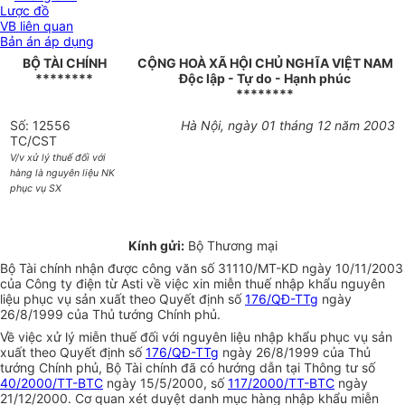
Lược đồ
VB liên quan
Bản án áp dụng
BỘ TÀI CHÍNH
CỘNG HOÀ XÃ HỘI CHỦ NGHĨA VIỆT NAM
********
Độc lập - Tự do - Hạnh phúc
********
Số: 12556
Hà Nội, ngày 01 tháng 12 năm 2003
TC/CST
V/v xử lý thuế đối với
hàng là nguyên liệu NK
phục vụ SX
Kính gửi:
Bộ Thương mại
Bộ Tài chính nhận được công văn số 31110/MT-KD ngày 10/11/2003
của Công ty điện từ Asti về việc xin miễn thuế nhập khẩu nguyên
liệu phục vụ sản xuất theo Quyết định số
176/QĐ-TTg
ngày
26/8/1999 của Thủ tướng Chính phủ.
Về việc xử lý miễn thuế đối với nguyên liệu nhập khẩu phục vụ sản
xuất theo Quyết định số
176/QĐ-TTg
ngày 26/8/1999 của Thủ
tướng Chính phủ, Bộ Tài chính đã có hướng dẫn tại Thông tư số
40/2000/TT-BTC
ngày 15/5/2000, số
117/2000/TT-BTC
ngày
21/12/2000. Cơ quan xét duyệt danh mục hàng nhập khẩu miễn