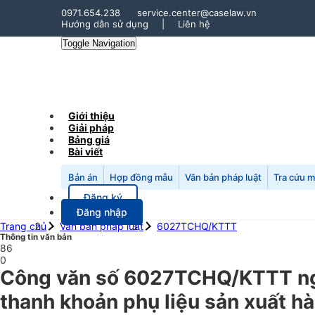
0971.654.238
service.center@caselaw.vn
Hướng dẫn sử dụng
|
Liên hệ
Toggle Navigation
Giới thiệu
Giải pháp
Bảng giá
Bài viết
Bản án
Hợp đồng mẫu
Văn bản pháp luật
Tra cứu 
Đăng ký
Đăng nhập
Trang chủ
Văn bản pháp luật
6027TCHQ/KTTT
Thông tin văn bản
86
0
Công văn số 6027TCHQ/KTTT ngà
thanh khoản phụ liệu sản xuất hà