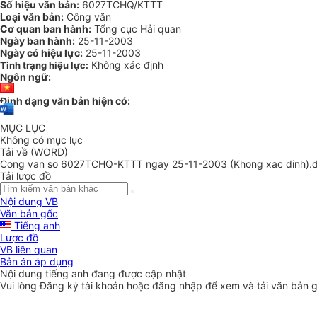
Số hiệu văn bản:
6027TCHQ/KTTT
Loại văn bản:
Công văn
Cơ quan ban hành:
Tổng cục Hải quan
Ngày ban hành:
25-11-2003
Ngày có hiệu lực:
25-11-2003
Không xác định
Tình trạng hiệu lực:
Ngôn ngữ:
Định dạng văn bản hiện có:
MỤC LỤC
Không có mục lục
Tải về (WORD)
Cong van so 6027TCHQ-KTTT ngay 25-11-2003 (Khong xac dinh).
Tải lược đồ
Nội dung VB
Văn bản gốc
Tiếng anh
Lược đồ
VB liên quan
Bản án áp dụng
Nội dung tiếng anh đang được cập nhật
Vui lòng
Đăng ký
tài khoản hoặc
đăng nhập
để xem và tải văn bản 