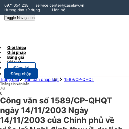
0971.654.238
service.center@caselaw.vn
Hướng dẫn sử dụng
|
Liên hệ
Toggle Navigation
Giới thiệu
Giải pháp
Bảng giá
Bài viết
Đăng ký
Đăng nhập
Trang chủ
Văn bản pháp luật
1589/CP-QHQT
Thông tin văn bản
76
0
Công văn số 1589/CP-QHQT
ngày 14/11/2003 Ngày
14/11/2003 của Chính phủ về