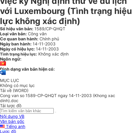
việc ký Nghị định thư về du lịch
với Luxembourg (Tình trạng hiệu
lực không xác định)
Số hiệu văn bản:
1589/CP-QHQT
Loại văn bản:
Công văn
Cơ quan ban hành:
Chính phủ
Ngày ban hành:
14-11-2003
Ngày có hiệu lực:
14-11-2003
Không xác định
Tình trạng hiệu lực:
Ngôn ngữ:
Định dạng văn bản hiện có:
MỤC LỤC
Không có mục lục
Tải về (WORD)
Cong van so 1589-CP-QHQT ngay 14-11-2003 (Khong xac
dinh).doc
Tải lược đồ
Nội dung VB
Văn bản gốc
Tiếng anh
Lược đồ