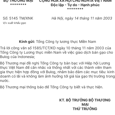
BỘ THƯƠNG MẠI
CỘNG HOÀ XÃ HỘI CHỦ NGHĨA VIỆT NAM
********
Độc lập - Tự do - Hạnh phúc
********
Số: 5145 TM/XNK
Hà Nội, ngày 14 tháng 11 năm 2003
V/v xuất khẩu gạo
Kính gửi:
Tổng Công ty lương thực Miền Nam
Trả lời công văn số 1585/TCT/KD ngày 10 tháng 11 năm 2003 của
Tổng Công ty Lương thực miền Nam về việc giao dịch bán gạo cho
Bulog của Indonesia;
Bộ Thương mại đề nghị Tổng Công ty bàn bạc với Hiệp hội Lương
thực Việt Nam để cân nhắc và thống nhất với các thành viên tham
gia thực hiện hợp đồng với Bulog, nhằm bảo đảm các mục tiêu: kinh
doanh có lãi và không làm ảnh hưởng tới giá lúa gạo thị trường trong
nước.
Bộ Thương mại thông báo để Tổng Công ty biết và thực hiện.
KT. BỘ TRƯỞNG BỘ THƯƠNG
MẠI
THỨ TRƯỞNG