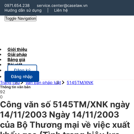
0971.654.238
service.center@caselaw.vn
Hướng dẫn sử dụng
|
Liên hệ
Toggle Navigation
Giới thiệu
Giải pháp
Bảng giá
Bài viết
Đăng ký
Đăng nhập
Trang chủ
Văn bản pháp luật
5145TM/XNK
Thông tin văn bản
92
0
Công văn số 5145TM/XNK ngày
14/11/2003 Ngày 14/11/2003
của Bộ Thương mại về việc xuất