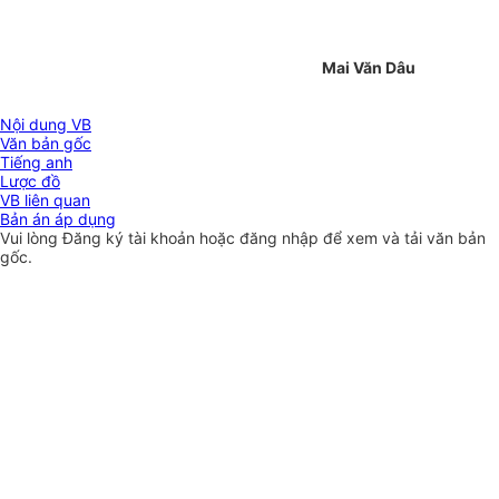
Mai Văn Dâu
Nội dung VB
Văn bản gốc
Tiếng anh
Lược đồ
VB liên quan
Bản án áp dụng
Vui lòng
Đăng ký
tài khoản hoặc
đăng nhập
để xem và tải văn bản
gốc.