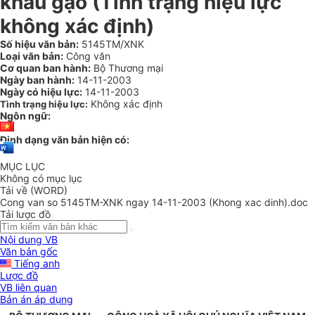
khẩu gạo (Tình trạng hiệu lực
không xác định)
Số hiệu văn bản:
5145TM/XNK
Loại văn bản:
Công văn
Cơ quan ban hành:
Bộ Thương mại
Ngày ban hành:
14-11-2003
Ngày có hiệu lực:
14-11-2003
Không xác định
Tình trạng hiệu lực:
Ngôn ngữ:
Định dạng văn bản hiện có:
MỤC LỤC
Không có mục lục
Tải về (WORD)
Cong van so 5145TM-XNK ngay 14-11-2003 (Khong xac dinh).doc
Tải lược đồ
Nội dung VB
Văn bản gốc
Tiếng anh
Lược đồ
VB liên quan
Bản án áp dụng