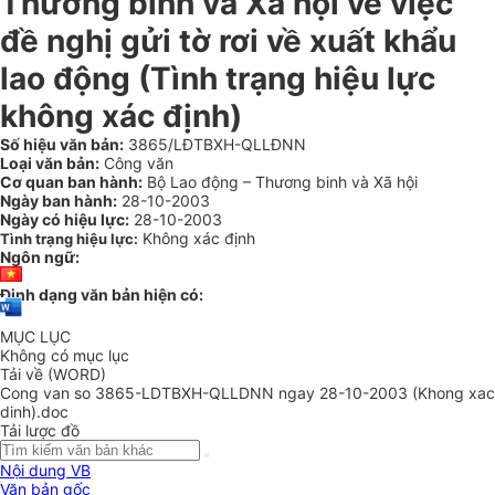
Thương binh và Xã hội về việc
đề nghị gửi tờ rơi về xuất khẩu
lao động (Tình trạng hiệu lực
không xác định)
Số hiệu văn bản:
3865/LĐTBXH-QLLĐNN
Loại văn bản:
Công văn
Cơ quan ban hành:
Bộ Lao động – Thương binh và Xã hội
Ngày ban hành:
28-10-2003
Ngày có hiệu lực:
28-10-2003
Không xác định
Tình trạng hiệu lực:
Ngôn ngữ:
Định dạng văn bản hiện có:
MỤC LỤC
Không có mục lục
Tải về (WORD)
Cong van so 3865-LDTBXH-QLLDNN ngay 28-10-2003 (Khong xac
dinh).doc
Tải lược đồ
Nội dung VB
Văn bản gốc