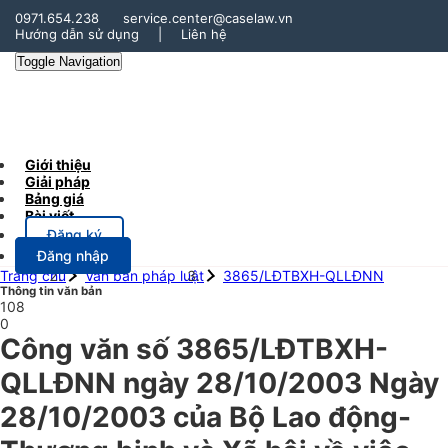
0971.654.238
service.center@caselaw.vn
Hướng dẫn sử dụng
|
Liên hệ
Toggle Navigation
Giới thiệu
Giải pháp
Bảng giá
Bài viết
Đăng ký
Đăng nhập
Trang chủ
Văn bản pháp luật
3865/LĐTBXH-QLLĐNN
Thông tin văn bản
108
0
Công văn số 3865/LĐTBXH-
QLLĐNN ngày 28/10/2003 Ngày
28/10/2003 của Bộ Lao động-