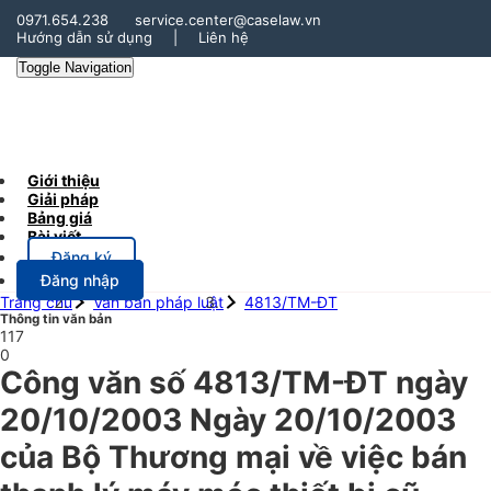
0971.654.238
service.center@caselaw.vn
Hướng dẫn sử dụng
|
Liên hệ
Toggle Navigation
Giới thiệu
Giải pháp
Bảng giá
Bài viết
Đăng ký
Đăng nhập
Trang chủ
Văn bản pháp luật
4813/TM-ĐT
Thông tin văn bản
117
0
Công văn số 4813/TM-ĐT ngày
20/10/2003 Ngày 20/10/2003
của Bộ Thương mại về việc bán