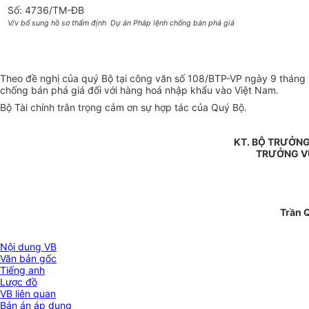
Số: 4736/TM-ĐB
V/v bổ sung hồ sơ thẩm định Dự án Pháp lệnh chống bán phá giá
Theo đề nghị của quý Bộ tại công văn số 108/BTP-VP ngày 9 tháng 1
chống bán phá giá đối với hàng hoá nhập khẩu vào Việt Nam.
Bộ Tài chính trân trọng cảm ơn sự hợp tác của Quý Bộ.
KT. BỘ TRƯỞN
TRƯỞNG VỤ
Trần 
Nội dung VB
Văn bản gốc
Tiếng anh
Lược đồ
VB liên quan
Bản án áp dụng