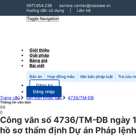
0971.654.238
service.center@caselaw.vn
Hướng dẫn sử dụng
|
Liên hệ
Toggle Navigation
Giới thiệu
Giải pháp
Bảng giá
Bài viết
Bản án
Hợp đồng mẫu
Văn bản pháp luật
Tra cứu 
Đăng ký
Đăng nhập
Trang chủ
Văn bản pháp luật
4736/TM-ĐB
Thông tin văn bản
99
0
Công văn số 4736/TM-ĐB ngày 1
hồ sơ thẩm định Dự án Pháp lệnh