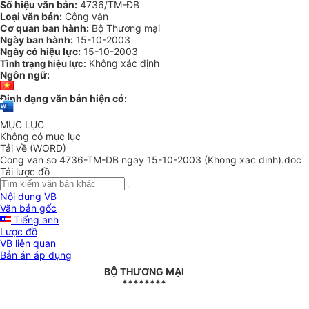
Số hiệu văn bản:
4736/TM-ĐB
Loại văn bản:
Công văn
Cơ quan ban hành:
Bộ Thương mại
Ngày ban hành:
15-10-2003
Ngày có hiệu lực:
15-10-2003
Không xác định
Tình trạng hiệu lực:
Ngôn ngữ:
Định dạng văn bản hiện có:
MỤC LỤC
Không có mục lục
Tải về (WORD)
Cong van so 4736-TM-DB ngay 15-10-2003 (Khong xac dinh).doc
Tải lược đồ
Nội dung VB
Văn bản gốc
Tiếng anh
Lược đồ
VB liên quan
Bản án áp dụng
BỘ THƯƠNG MẠI
********