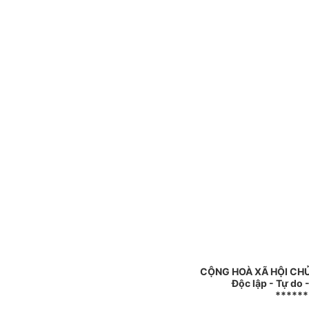
CỘNG HOÀ XÃ HỘI CHỦ
Độc lập - Tự do
******