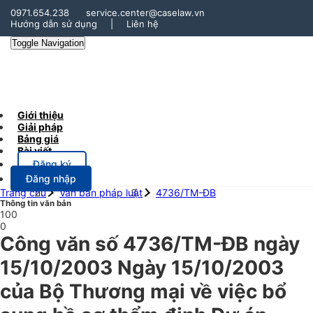
0971.654.238
service.center@caselaw.vn
Hướng dẫn sử dụng
|
Liên hệ
Toggle Navigation
Giới thiệu
Giải pháp
Bảng giá
Bài viết
Đăng ký
Đăng nhập
Trang chủ
Văn bản pháp luật
4736/TM-ĐB
Thông tin văn bản
100
0
Công văn số 4736/TM-ĐB ngày
15/10/2003 Ngày 15/10/2003
của Bộ Thương mại về việc bổ