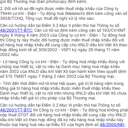
gửi Bộ Thương mại (bản photocopy đính kèm).
2. Đối với hồ sơ đề nghị được miễn thuế nhập khẩu của Công ty
TNHH cơ khí - Điện - Tự động hoá (Melatech) đính kèm công văn số
3658/TCHQ, Tổng cục thuế đề nghị xử lý như sau:
Căn cứ hướng dẫn tại Điểm 3.2 Mục II phần thứ hai Thông tư số
48/2001/TT-BTC
; Căn cứ hồ sơ đính kèm công văn số 193/CV-XMT
ngày 9 tháng 4 năm 2003 của Công ty cơ khí - Điện - Tự động hoá
thì Công ty này thuộc đối tượng được miễn thuế nhập khẩu đối với
số hàng hoá nhập khẩu để cung cấp cho XNLD dầu khí Việt Xô theo
hợp đồng kinh tế số 309/2002 - VSP1 ký ngày 29 tháng 11 năm
2002 nếu:
- Lô hàng Công ty cơ khí - Điện - Tự động hoá nhập khẩu đúng với
chủng loại thiết bị, vật tư nêu tại Danh mục hàng hoá nhập khẩu
năm 2002 của XNLD dầu khí Việt Xô ban hành kèm theo quyết định
số 515 TM/ĐT ngày 7 tháng 2 năm 2002 của Bộ Thương mại;
- Tính đến thời điểm mở tờ khai Hải quan, giá trị lô hàng nằm trong
tổng giá trị hàng hoá nhập khẩu được miễn thuế nhập khẩu theo
Danh mục thiết bị, vật tư nói trên nhưng XNLD dầu khí Việt Xô chưa
nhập khẩu hết giá trị cho phép của Bộ Thương mại.
Căn cứ hướng dẫn tại Điểm 3.2 Mục III phần thứ hai Thông tư số
48/2001/TT-BTC
thì Công ty cơ khí - Điện - Tự động hoá không phải
nộp thuế GTGT đối với hàng hoá nhập khẩu để cung cấp cho XNLD
dầu khí Việt xô theo hợp đồng đã ký nếu hàng hoá nhập khẩu này
thuộc loại hàng hoá nêu tại Điều 55 của Nghị định số
48/2000/NĐ-