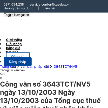
0971.654.238
service.center@caselaw.vn
Hướng dẫn sử dụng
|
Liên hệ
Toggle Navigation
Giới thiệu
Giải pháp
Bảng giá
Bài viết
Đăng ký
Đăng nhập
Trang chủ
Văn bản pháp luật
3643TCT/NV5
Thông tin văn bản
538
0
Công văn số 3643TCT/NV5
ngày 13/10/2003 Ngày
13/10/2003 của Tổng cục thuế