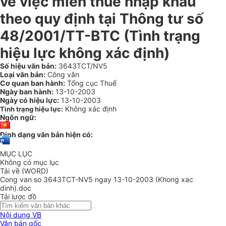
về việc miễn thuế nhập khẩu
theo quy định tại Thông tư số
48/2001/TT-BTC (Tình trạng
hiệu lực không xác định)
Số hiệu văn bản:
3643TCT/NV5
Loại văn bản:
Công văn
Cơ quan ban hành:
Tổng cục Thuế
Ngày ban hành:
13-10-2003
Ngày có hiệu lực:
13-10-2003
Không xác định
Tình trạng hiệu lực:
Ngôn ngữ:
Định dạng văn bản hiện có:
MỤC LỤC
Không có mục lục
Tải về (WORD)
Cong van so 3643TCT-NV5 ngay 13-10-2003 (Khong xac
dinh).doc
Tải lược đồ
Nội dung VB
Văn bản gốc