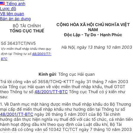
Tiếng anh
Lược đồ
VB liên quan
Bản án áp dụng
CỘNG HÒA XÃ HỘI CHỦ NGHĨA VIỆT
BỘ TÀI CHÍNH
NAM
TỔNG CỤC THUẾ
Độc Lập - Tự Do - Hạnh Phúc
Số 3643TCT/NV5
Hà Nội, ngày 13 tháng 10 năm 2003
V/v miễn thuế nhập khẩu theo quy
định tại Thông tư số
48/2001/TT-
BTC
Kính gửi
: Tổng cục Hải quan
Trả lời công văn số 3658/TCHQ-KTTT ngày 31 tháng 7 năm 2003
của Tổng cục Hải quan về việc miễn thuế nhập khẩu, thuế GTGT
theo Thông tư số
48/2001/TT-BTC
Tổng cục Thuế có ý kiến như
sau:
1. Về Danh mục mặt hàng được miễn thuế nhập khẩu do Bộ Thương
mại cấp để miến thuế nhập khẩu như hướng dẫn tại Thông tư số
48/2001/TT-BTC
ngày 26 tháng 5 năm 2001 của Bộ Tài chính
hướng dẫn thực hiện nghĩa vụ thuế đối với các tổ chức, cá nhân tiến
hành hoạt động dầu khí theo quy định của Luật dầu khí, Bộ Tài
chính đã có công văn số 10342 TC/TCT ngày 7 tháng 10 năm 2003