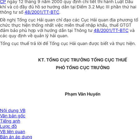
CP
ngày 12 tháng 9 năm 2000 quy định chi tiết thi hành Luật Dầu
khí và có đầy đủ hồ sơ hướng dẫn tại Điểm 3.2 Mục III phần thứ hai
thông tư số
48/2001/TT-BTC
.
Đề nghị Tổng cục Hải quan chỉ đạo các Cục Hải quan địa phương tổ
chức thực hiện thống nhất việc miễn thuế nhập khẩu, thuế GTGT
đảm bảo phù hợp với hướng dẫn tại Thông tư
48/2001/TT-BTC
và
các quy định về quản lý hải quan.
Tổng cục thuế trả lời để Tổng cục Hải quan được biết và thực hiện.
KT. TỔNG CỤC TRƯỞNG TỔNG CỤC THUẾ
PHÓ TỔNG CỤC TRƯỞNG
Phạm Văn Huyến
Nội dung VB
Văn bản gốc
Tiếng anh
Lược đồ
VB liên quan
Bản án áp dụng