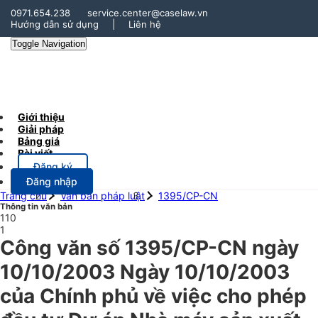
0971.654.238
service.center@caselaw.vn
Hướng dẫn sử dụng
|
Liên hệ
Toggle Navigation
Giới thiệu
Giải pháp
Bảng giá
Bài viết
Đăng ký
Đăng nhập
Trang chủ
Văn bản pháp luật
1395/CP-CN
Thông tin văn bản
110
1
Công văn số 1395/CP-CN ngày
10/10/2003 Ngày 10/10/2003
của Chính phủ về việc cho phép