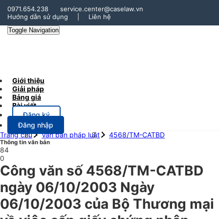
0971.654.238
service.center@caselaw.vn
Hướng dẫn sử dụng
|
Liên hệ
Toggle Navigation
Giới thiệu
Giải pháp
Bảng giá
Bài viết
Đăng ký
Đăng nhập
Trang chủ
Văn bản pháp luật
4568/TM-CATBD
Thông tin văn bản
84
0
Công văn số 4568/TM-CATBD
ngày 06/10/2003 Ngày
06/10/2003 của Bộ Thương mại