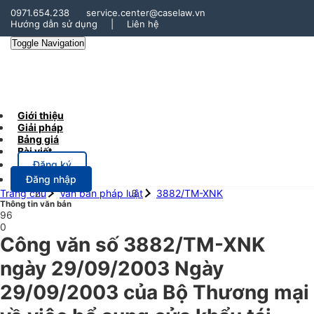
0971.654.238
service.center@caselaw.vn
Hướng dẫn sử dụng
|
Liên hệ
Toggle Navigation
Giới thiệu
Giải pháp
Bảng giá
Bài viết
Đăng ký
Đăng nhập
Trang chủ
Văn bản pháp luật
3882/TM-XNK
Thông tin văn bản
96
0
Công văn số 3882/TM-XNK
ngày 29/09/2003 Ngày
29/09/2003 của Bộ Thương mại