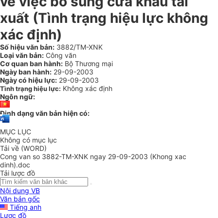
về việc bổ sung cửa khẩu tái
xuất (Tình trạng hiệu lực không
xác định)
Số hiệu văn bản:
3882/TM-XNK
Loại văn bản:
Công văn
Cơ quan ban hành:
Bộ Thương mại
Ngày ban hành:
29-09-2003
Ngày có hiệu lực:
29-09-2003
Không xác định
Tình trạng hiệu lực:
Ngôn ngữ:
Định dạng văn bản hiện có:
MỤC LỤC
Không có mục lục
Tải về (WORD)
Cong van so 3882-TM-XNK ngay 29-09-2003 (Khong xac
dinh).doc
Tải lược đồ
Nội dung VB
Văn bản gốc
Tiếng anh
Lược đồ