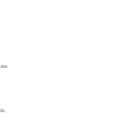
.doc
gốc.