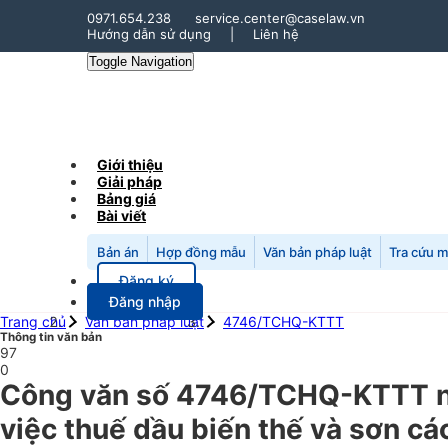
0971.654.238
service.center@caselaw.vn
Hướng dẫn sử dụng
|
Liên hệ
Toggle Navigation
Giới thiệu
Giải pháp
Bảng giá
Bài viết
Bản án
Hợp đồng mẫu
Văn bản pháp luật
Tra cứu 
Đăng ký
Đăng nhập
Trang chủ
Văn bản pháp luật
4746/TCHQ-KTTT
Thông tin văn bản
97
0
Công văn số 4746/TCHQ-KTTT n
việc thuế dầu biến thế và sơn cá