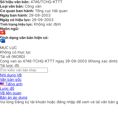
Số hiệu văn bản:
4746/TCHQ-KTTT
Loại văn bản:
Công văn
Cơ quan ban hành:
Tổng cục Hải quan
Ngày ban hành:
29-09-2003
Ngày có hiệu lực:
29-09-2003
Không xác định
Tình trạng hiệu lực:
Ngôn ngữ:
Định dạng văn bản hiện có:
MỤC LỤC
Không có mục lục
Tải về (WORD)
Cong van so 4746-TCHQ-KTTT ngay 29-09-2003 (Khong xac dinh)
Tải lược đồ
Nội dung VB
Văn bản gốc
Tiếng anh
Lược đồ
VB liên quan
Bản án áp dụng
Vui lòng
Đăng ký
tài khoản hoặc
đăng nhập
để xem và tải văn bản 