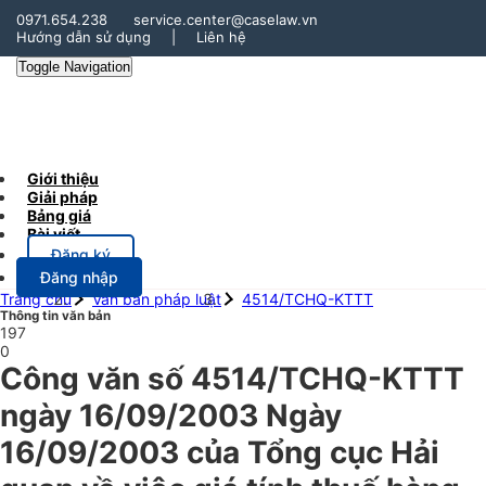
0971.654.238
service.center@caselaw.vn
Hướng dẫn sử dụng
|
Liên hệ
Toggle Navigation
Giới thiệu
Giải pháp
Bảng giá
Bài viết
Đăng ký
Đăng nhập
Trang chủ
Văn bản pháp luật
4514/TCHQ-KTTT
Thông tin văn bản
197
0
Công văn số 4514/TCHQ-KTTT
ngày 16/09/2003 Ngày
16/09/2003 của Tổng cục Hải