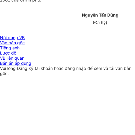
Nguyễn Tấn Dũng
(Đã Ký)
Nội dung VB
Văn bản gốc
Tiếng anh
Lược đồ
VB liên quan
Bản án áp dụng
Vui lòng
Đăng ký
tài khoản hoặc
đăng nhập
để xem và tải văn bản
gốc.