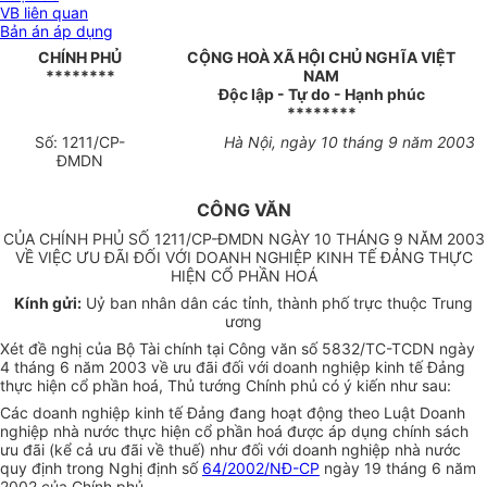
VB liên quan
Bản án áp dụng
CHÍNH PHỦ
CỘNG HOÀ XÃ HỘI CHỦ NGHĨA VIỆT
********
NAM
Độc lập - Tự do - Hạnh phúc
********
Số: 1211/CP-
Hà Nội, ngày 10 tháng 9 năm 2003
ĐMDN
CÔNG VĂN
CỦA CHÍNH PHỦ SỐ 1211/CP-ĐMDN NGÀY 10 THÁNG 9 NĂM 2003
VỀ VIỆC ƯU ĐÃI ĐỐI VỚI DOANH NGHIỆP KINH TẾ ĐẢNG THỰC
HIỆN CỔ PHẦN HOÁ
Kính gửi:
Uỷ ban nhân dân các tỉnh, thành phố trực thuộc Trung
ương
Xét đề nghị của Bộ Tài chính tại Công văn số 5832/TC-TCDN ngày
4 tháng 6 năm 2003 về ưu đãi đối với doanh nghiệp kinh tế Đảng
thực hiện cổ phần hoá, Thủ tướng Chính phủ có ý kiến như sau:
Các doanh nghiệp kinh tế Đảng đang hoạt động theo Luật Doanh
nghiệp nhà nước thực hiện cổ phần hoá được áp dụng chính sách
ưu đãi (kể cả ưu đãi về thuế) như đối với doanh nghiệp nhà nước
quy định trong Nghị định số
64/2002/NĐ-CP
ngày 19 tháng 6 năm
2002 của Chính phủ.