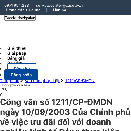
0971.654.238
service.center@caselaw.vn
Hướng dẫn sử dụng
|
Liên hệ
Toggle Navigation
Giới thiệu
Giải pháp
Bảng giá
Bài viết
Đăng ký
Đăng nhập
Trang chủ
Văn bản pháp luật
1211/CP-ĐMDN
Thông tin văn bản
178
0
Công văn số 1211/CP-ĐMDN
ngày 10/09/2003 Của Chính phủ
về việc ưu đãi đối với doanh