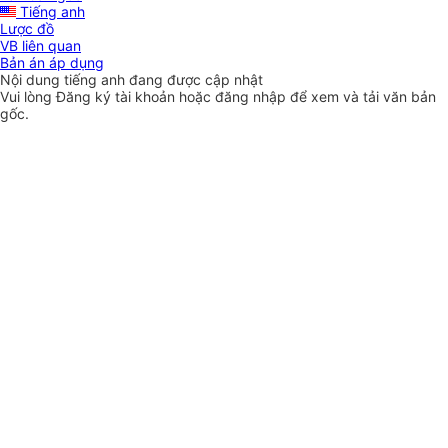
Tiếng anh
Lược đồ
VB liên quan
Bản án áp dụng
Nội dung tiếng anh đang được cập nhật
Vui lòng
Đăng ký
tài khoản hoặc
đăng nhập
để xem và tải văn bản
gốc.