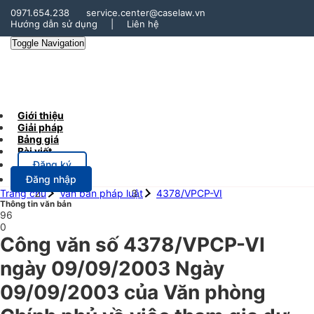
0971.654.238
service.center@caselaw.vn
Hướng dẫn sử dụng
|
Liên hệ
Toggle Navigation
Giới thiệu
Giải pháp
Bảng giá
Bài viết
Đăng ký
Đăng nhập
Trang chủ
Văn bản pháp luật
4378/VPCP-VI
Thông tin văn bản
96
0
Công văn số 4378/VPCP-VI
ngày 09/09/2003 Ngày
09/09/2003 của Văn phòng