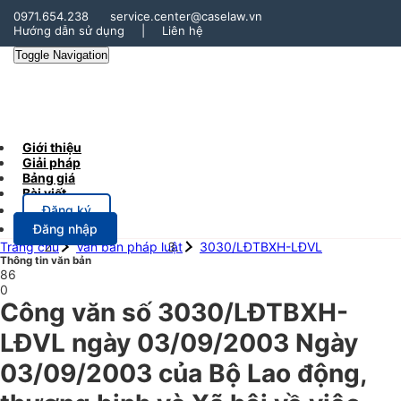
0971.654.238
service.center@caselaw.vn
Hướng dẫn sử dụng
|
Liên hệ
Toggle Navigation
Giới thiệu
Giải pháp
Bảng giá
Bài viết
Đăng ký
Đăng nhập
Trang chủ
Văn bản pháp luật
3030/LĐTBXH-LĐVL
Thông tin văn bản
86
0
Công văn số 3030/LĐTBXH-
LĐVL ngày 03/09/2003 Ngày
03/09/2003 của Bộ Lao động,