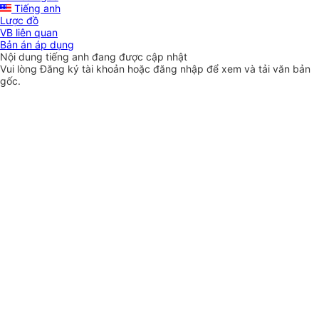
Tiếng anh
Lược đồ
VB liên quan
Bản án áp dụng
Nội dung tiếng anh đang được cập nhật
Vui lòng
Đăng ký
tài khoản hoặc
đăng nhập
để xem và tải văn bản
gốc.