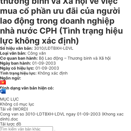
thương binh và Xã hội về việc
mua cổ phần ưu đãi của người
lao động trong doanh nghiệp
nhà nước CPH (Tình trạng hiệu
lực không xác định)
Số hiệu văn bản:
3010/LĐTBXH-LĐVL
Loại văn bản:
Công văn
Cơ quan ban hành:
Bộ Lao động – Thương binh và Xã hội
Ngày ban hành:
01-09-2003
Ngày có hiệu lực:
01-09-2003
Không xác định
Tình trạng hiệu lực:
Ngôn ngữ:
Định dạng văn bản hiện có:
MỤC LỤC
Không có mục lục
Tải về (WORD)
Cong van so 3010-LDTBXH-LDVL ngay 01-09-2003 (Khong xac
dinh).doc
Tải lược đồ