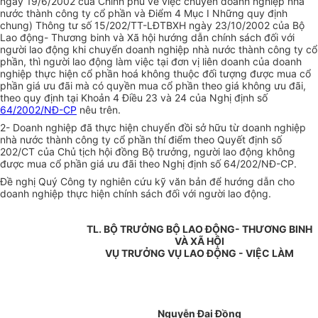
ngày 19/6/2002 của Chính phủ về việc chuyển doanh nghiệp nhà
nước thành công ty cổ phần và Điểm 4 Mục I Những quy định
chung) Thông tư số 15/202/TT-LĐTBXH ngày 23/10/2002 của Bộ
Lao động- Thương binh và Xã hội hướng dẫn chính sách đối với
người lao động khi chuyển doanh nghiệp nhà nước thành công ty cổ
phần, thì người lao động làm việc tại đơn vị liên doanh của doanh
nghiệp thực hiện cổ phần hoá không thuộc đối tượng được mua cổ
phần giá ưu đãi mà có quyền mua cổ phần theo giá không ưu đãi,
theo quy định tại Khoản 4 Điều 23 và 24 của Nghị định số
64/2002/NĐ-CP
nêu trên.
2- Doanh nghiệp đã thực hiện chuyển đồi sở hữu từ doanh nghiệp
nhà nước thành công ty cổ phần thí điểm theo Quyết định số
202/CT của Chủ tịch hội đồng Bộ trưởng, người lao động không
được mua cổ phần giá ưu đãi theo Nghị định số 64/202/NĐ-CP.
Đề nghị Quý Công ty nghiên cứu kỹ văn bản để hướng dẫn cho
doanh nghiệp thực hiện chính sách đối với người lao động.
TL. BỘ TRƯỞNG BỘ LAO ĐỘNG- THƯƠNG BINH
VÀ XÃ HỘI
VỤ TRƯỞNG VỤ LAO ĐỘNG - VIỆC LÀM
Nguyễn Đại Đồng