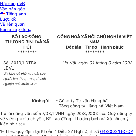
Nội dung VB
Văn bản gốc
Tiếng anh
Lược đồ
VB liên quan
Bản án áp dụng
BỘ LAO ĐỘNG,
CỘNG HOÀ XÃ HỘI CHỦ NGHĨA VIỆT
THƯƠNG BINH VÀ XÃ
NAM
HỘI
Độc lập - Tự do - Hạnh phúc
********
********
Số: 3010/LĐTBXH-
Hà Nội, ngày 01 tháng 9 năm 2003
LĐVL
V/v Mua cổ phần ưu đãi của
người lao động trong doanh
nghiệp nhà nước CPH
Kính gửi:
- Công ty Tư vấn Hàng hải
- Tổng công ty Hàng hải Việt Nam
Trả lời công văn số 59/03/TVHH ngày 20/8/2003 của Quý công ty
về việc ghi ở trích yếu, Bộ Lao động- Thương binh và Xã hội có ý
kiến như sau:
1- Theo quy định tại Khoản 1 Điều 27 Nghị định số
64/2002/NĐ-CP