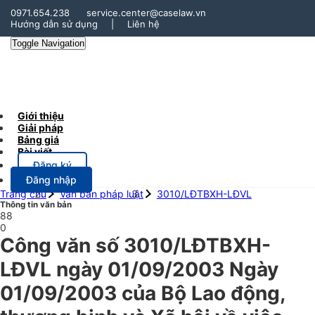
0971.654.238
service.center@caselaw.vn
Hướng dẫn sử dụng
|
Liên hệ
Toggle Navigation
Giới thiệu
Giải pháp
Bảng giá
Bài viết
Đăng ký
Đăng nhập
Trang chủ
Văn bản pháp luật
3010/LĐTBXH-LĐVL
Thông tin văn bản
88
0
Công văn số 3010/LĐTBXH-
LĐVL ngày 01/09/2003 Ngày
01/09/2003 của Bộ Lao động,