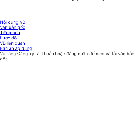
Nội dung VB
Văn bản gốc
Tiếng anh
Lược đồ
VB liên quan
Bản án áp dụng
Vui lòng
Đăng ký
tài khoản hoặc
đăng nhập
để xem và tải văn bản
gốc.