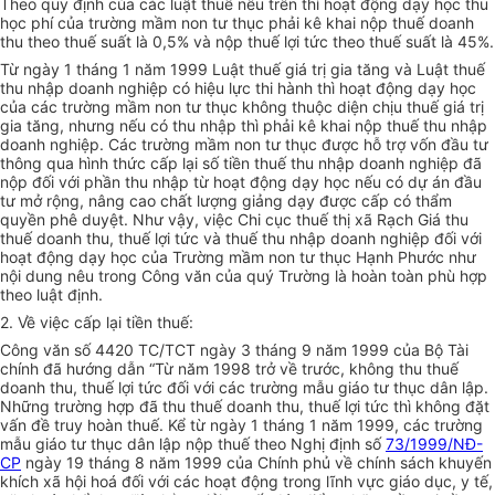
Theo quy định của các luật thuế nêu trên thì hoạt động dạy học thu
học phí của trường mầm non tư thục phải kê khai nộp thuế doanh
thu theo thuế suất là 0,5% và nộp thuế lợi tức theo thuế suất là 45%.
Từ ngày 1 tháng 1 năm 1999 Luật thuế giá trị gia tăng và Luật thuế
thu nhập doanh nghiệp có hiệu lực thi hành thì hoạt động dạy học
của các trường mầm non tư thục không thuộc diện chịu thuế giá trị
gia tăng, nhưng nếu có thu nhập thì phải kê khai nộp thuế thu nhập
doanh nghiệp. Các trường mầm non tư thục được hỗ trợ vốn đầu tư
thông qua hình thức cấp lại số tiền thuế thu nhập doanh nghiệp đã
nộp đối với phần thu nhập từ hoạt động dạy học nếu có dự án đầu
tư mở rộng, nâng cao chất lượng giảng dạy được cấp có thẩm
quyền phê duyệt. Như vậy, việc Chi cục thuế thị xã Rạch Giá thu
thuế doanh thu, thuế lợi tức và thuế thu nhập doanh nghiệp đối với
hoạt động dạy học của Trường mầm non tư thục Hạnh Phước như
nội dung nêu trong Công văn của quý Trường là hoàn toàn phù hợp
theo luật định.
2. Về việc cấp lại tiền thuế:
Công văn số 4420 TC/TCT ngày 3 tháng 9 năm 1999 của Bộ Tài
chính đã hướng dẫn “Từ năm 1998 trở về trước, không thu thuế
doanh thu, thuế lợi tức đối với các trường mẫu giáo tư thục dân lập.
Những trường hợp đã thu thuế doanh thu, thuế lợi tức thì không đặt
vấn đề truy hoàn thuế. Kể từ ngày 1 tháng 1 năm 1999, các trường
mẫu giáo tư thục dân lập nộp thuế theo Nghị định số
73/1999/NĐ-
CP
ngày 19 tháng 8 năm 1999 của Chính phủ về chính sách khuyến
khích xã hội hoá đối với các hoạt động trong lĩnh vực giáo dục, y tế,