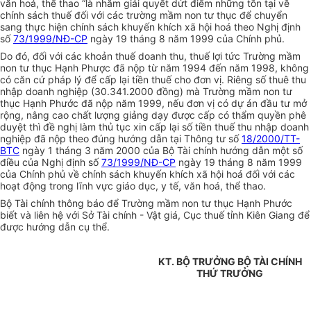
văn hoá, thể thao “là nhằm giải quyết dứt điểm những tồn tại về
chính sách thuế đối với các trường mầm non tư thục để chuyển
sang thực hiện chính sách khuyến khích xã hội hoá theo Nghị định
số
73/1999/NĐ-CP
ngày 19 tháng 8 năm 1999 của Chính phủ.
Do đó, đối với các khoản thuế doanh thu, thuế lợi tức Trường mầm
non tư thục Hạnh Phược đã nộp từ năm 1994 đến năm 1998, không
có căn cứ pháp lý để cấp lại tiền thuế cho đơn vị. Riêng số thuê thu
nhập doanh nghiệp (30.341.2000 đồng) mà Trường mầm non tư
thục Hạnh Phước đã nộp năm 1999, nếu đơn vị có dự án đầu tư mở
rộng, nâng cao chất lượng giảng dạy được cấp có thẩm quyền phê
duyệt thì đề nghị làm thủ tục xin cấp lại số tiền thuế thu nhập doanh
nghiệp đã nộp theo đúng hướng dẫn tại Thông tư số
18/2000/TT-
BTC
ngày 1 tháng 3 năm 2000 của Bộ Tài chính hướng dẫn một số
điều của Nghị định số
73/1999/NĐ-CP
ngày 19 tháng 8 năm 1999
của Chính phủ về chính sách khuyến khích xã hội hoá đối với các
hoạt động trong lĩnh vực giáo dục, y tế, văn hoá, thể thao.
Bộ Tài chính thông báo để Trường mầm non tư thục Hạnh Phước
biết và liên hệ với Sở Tài chính - Vật giá, Cục thuế tỉnh Kiên Giang để
được hướng dẫn cụ thể.
KT. BỘ TRƯỞNG BỘ TÀI CHÍNH
THỨ TRƯỞNG