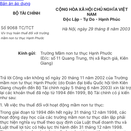
Bản án áp dụng
CỘNG HÒA XÃ HỘI CHỦ NGHĨA VIỆT
BỘ TÀI CHÍNH
NAM
Độc Lập - Tự Do - Hạnh Phúc
Số 9068 TC/TCT
Hà Nội, ngày 29 tháng 8 năm 2003
V/v truy hoàn thuế đối với trường
mầm non tư thục Hạnh Phước
Kính gửi
:
Trường Mầm non tư thục Hạnh Phước
(Đ/c: số 11 Quang Trung, thị xã Rạch giá, Kiên
Giang)
Trả lời Công văn không số ngày 20 tháng 11 năm 2002 của Trường
mầm non tư thục Hạnh Phước (do Đoàn đại biểu Quốc hội tỉnh Kiên
Giang chuyển đến Bộ Tài chính ngày 5 tháng 6 năm 2003) xin tài trợ
lại các khoản thuế đã nộp từ 1994 đến 1999, Bộ Tài chính có ý kiến
như sau:
1. Về việc thu thuế đối với hoạt động mầm non tư thục:
Trong giai đoạn từ 1994 đến hết ngày 31 tháng 12 năm 1998, các
hoạt động dạy học của các trường mầm non tư thục dân lập phải
thực hiện nghĩa vụ thuế theo quy định của Luật thuế doanh thu và
Luật thuế lợi tức có hiệu lực thi hành đến 31 tháng 12 năm 1998.