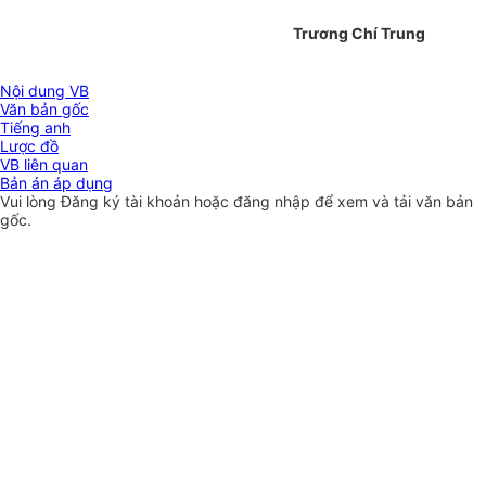
Trương Chí Trung
Nội dung VB
Văn bản gốc
Tiếng anh
Lược đồ
VB liên quan
Bản án áp dụng
Vui lòng
Đăng ký
tài khoản hoặc
đăng nhập
để xem và tải văn bản
gốc.