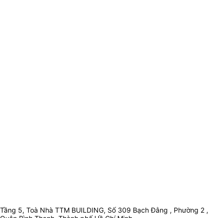
Tầng 5, Toà Nhà TTM BUILDING, Số 309 Bạch Đằng , Phường 2 ,