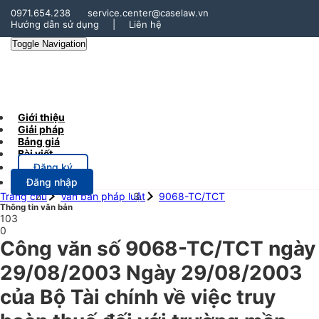
0971.654.238
service.center@caselaw.vn
Hướng dẫn sử dụng
|
Liên hệ
Toggle Navigation
Giới thiệu
Giải pháp
Bảng giá
Bài viết
Đăng ký
Đăng nhập
Trang chủ
Văn bản pháp luật
9068-TC/TCT
Thông tin văn bản
103
0
Công văn số 9068-TC/TCT ngày
29/08/2003 Ngày 29/08/2003
của Bộ Tài chính về việc truy