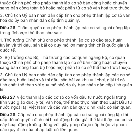
thuộc Chính phủ cho phép thành lập cơ sở bán công hoặc chuyển
sang bán công toàn bộ hoặc một phần từ cơ sở văn hoá trực thuộc.
3. Chủ tịch Uỷ ban nhân dân cấp tỉnh cho phép thành lập cơ sở văn
hoá do ủy ban nhân dân cấp tỉnh quản lý.
Điều 26.
Thẩm quyền cho phép thành lập các cơ sở ngoài công lập
trong lĩnh vực thể thao như sau:
1. Thủ tướng Chính phủ cho phép thành lập cơ sở đào tạo, huấn
luyện và thi đấu, sân bãi có quy mô lớn mang tính chất quốc gia và
quốc tế.
2. Bộ trưởng các Bộ, Thủ trưởng các cơ quan ngang Bộ, cơ quan
thuộc Chính phủ cho phép thành lập cơ sở bán công hoặc chuyển
sang bán công toàn bộ hoặc một phần từ cơ sở thể thao trực thuộc.
3. Chủ tịch Uỷ ban nhân dân cấp tỉnh cho phép thành lập các cơ sở
đào tạo, huấn luyện và thi đấu, sân bãi và khu vui chơi, giải trí có
tính chất thể thao với quy mô nhỏ do ủy ban nhân dân cấp tỉnh quản
lý.
Điều 27.
Việc thành lập các cơ sở có vốn đầu tư nước ngoài trong
lĩnh vực giáo dục, y tế, văn hoá, thể thao thực hiện theo Luật Đầu tư
nước ngoài tại Việt Nam và các văn bản quy định khác có liên quan.
Điều 28.
Cấp nào cho phép thành lập các cơ sở ngoài công lập thì
cấp đó có quyền đình chỉ hoạt động hoặc giải thể khi thấy các cơ sở
này hoạt động không đúng với giấy phép được cấp hoặc vi phạm
các quy định của pháp luật có liên quan.