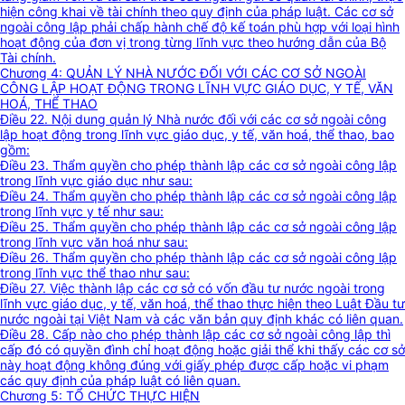
hiện công khai về tài chính theo quy định của pháp luật. Các cơ sở
ngoài công lập phải chấp hành chế độ kế toán phù hợp với loại hình
hoạt động của đơn vị trong từng lĩnh vực theo hướng dẫn của Bộ
Tài chính.
Chương 4: QUẢN LÝ NHÀ NƯỚC ĐỐI VỚI CÁC CƠ SỞ NGOÀI
CÔNG LẬP HOẠT ĐỘNG TRONG LĨNH VỰC GIÁO DỤC, Y TẾ, VĂN
HOÁ, THỂ THAO
Điều 22. Nội dung quản lý Nhà nước đối với các cơ sở ngoài công
lập hoạt động trong lĩnh vực giáo dục, y tế, văn hoá, thể thao, bao
gồm:
Điều 23. Thẩm quyền cho phép thành lập các cơ sở ngoài công lập
trong lĩnh vực giáo dục như sau:
Điều 24. Thẩm quyền cho phép thành lập các cơ sở ngoài công lập
trong lĩnh vực y tế như sau:
Điều 25. Thẩm quyền cho phép thành lập các cơ sở ngoài công lập
trong lĩnh vực văn hoá như sau:
Điều 26. Thẩm quyền cho phép thành lập các cơ sở ngoài công lập
trong lĩnh vực thể thao như sau:
Điều 27. Việc thành lập các cơ sở có vốn đầu tư nước ngoài trong
lĩnh vực giáo dục, y tế, văn hoá, thể thao thực hiện theo Luật Đầu tư
nước ngoài tại Việt Nam và các văn bản quy định khác có liên quan.
Điều 28. Cấp nào cho phép thành lập các cơ sở ngoài công lập thì
cấp đó có quyền đình chỉ hoạt động hoặc giải thể khi thấy các cơ sở
này hoạt động không đúng với giấy phép được cấp hoặc vi phạm
các quy định của pháp luật có liên quan.
Chương 5: TỔ CHỨC THỰC HIỆN