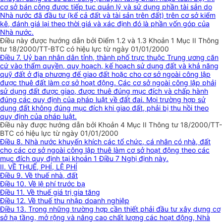
cơ sở bán công được tiếp tục quản lý và sử dụng phần tài sản do
Nhà nước đã đầu tư (kể cả đất và tài sản trên đất) trên cơ sở kiểm
kê, đánh giá lại theo thời giá và xác định đó là phần vốn góp của
Nhà nước.
Điều này được hướng dẫn bởi Điểm 1.2 và 1.3 Khoản 1 Mục II Thông
tư 18/2000/TT-BTC có hiệu lực từ ngày 01/01/2000
Điều 7. Uỷ ban nhân dân tỉnh, thành phố trực thuộc Trung ương căn
cứ vào thẩm quyền, quy hoạch, kế hoạch sử dụng đất và khả năng
quỹ đất ở địa phương để giao đất hoặc cho cơ sở ngoài công lập
được thuê đất làm cơ sở hoạt động. Các cơ sở ngoài công lập phải
sử dụng đất được giao, được thuê đúng mục đích và chấp hành
đúng các quy định của pháp luật về đất đai. Mọi trường hợp sử
dụng đất không đúng mục đích khi giao đất, phải bị thu hồi theo
quy định của pháp luật.
Điều này được hướng dẫn bởi Khoản 4 Mục II Thông tư 18/2000/TT-
BTC có hiệu lực từ ngày 01/01/2000
Điều 8. Nhà nước khuyến khích các tổ chức, cá nhân có nhà, đất
cho các cơ sở ngoài công lập thuê làm cơ sở hoạt động theo các
mục đích quy định tại khoản 1 Điều 7 Nghị định này.
II. VỀ THUẾ, PHÍ, LỆ PHÍ
Điều 9. Về thuế nhà, đất
Điều 10. Về lệ phí trước bạ
Điều 11. Về thuế giá trị gia tăng
Điều 12. Về thuế thu nhập doanh nghiệp
Điều 13. Trong những trường hợp cần thiết phải đầu tư xây dựng cơ
sở hạ tầng, mở rộng và nâng cao chất lượng các hoạt động, Nhà