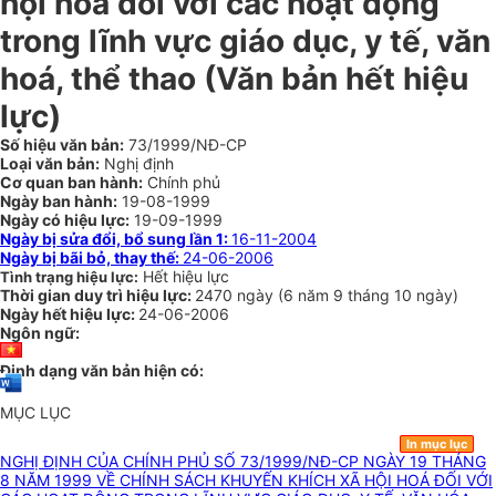
hội hoá đối với các hoạt động
trong lĩnh vực giáo dục, y tế, văn
hoá, thể thao (Văn bản hết hiệu
lực)
Số hiệu văn bản:
73/1999/NĐ-CP
Loại văn bản:
Nghị định
Cơ quan ban hành:
Chính phủ
Ngày ban hành:
19-08-1999
Ngày có hiệu lực:
19-09-1999
Ngày bị sửa đổi, bổ sung lần 1:
16-11-2004
Ngày bị bãi bỏ, thay thế:
24-06-2006
Hết hiệu lực
Tình trạng hiệu lực:
Thời gian duy trì hiệu lực:
2470 ngày
(
6 năm
9 tháng
10 ngày
)
Ngày hết hiệu lực:
24-06-2006
Ngôn ngữ:
Định dạng văn bản hiện có:
MỤC LỤC
In mục lục
NGHỊ ĐỊNH CỦA CHÍNH PHỦ SỐ 73/1999/NĐ-CP NGÀY 19 THÁNG
8 NĂM 1999 VỀ CHÍNH SÁCH KHUYẾN KHÍCH XÃ HỘI HOÁ ĐỐI VỚI