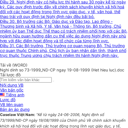
Điều 29. Nghị định này có hiệu lực thi hành sau 30 ngày kể từ ngày
ký. Các quy định trước đây về chính sách khuyến khích xã hội hoá
đối với các hoạt động trong lĩnh vực giáo dục, y tế, văn hoá, thể
thao trái với quy định tại Nghị định này đều bãi bỏ.
Điều 30. Bộ trưởng các Bộ: Giáo dục và Đào tạo, Lao động -
Thương binh và Xã hội, Y tế, Văn hoá - Thông tin, Bộ trưởng, Chủ
nhiệm ủy ban Thể dục Thể thao có trách nhiệm phối hợp với các Bộ,
ngành hữu quan hướng dẫn cụ thể việc áp dụng Nghị định này phù
hợp với đặc điểm hoạt động và tổ chức của từng lĩnh vực.
Điều 31. Các Bộ trưởng, Thủ trưởng cơ quan ngang Bộ, Thủ trưởng
cơ quan thuộc Chính phủ, Chủ tịch ủy ban nhân dân tỉnh, thành phố
trực thuộc Trung ương chịu trách nhiệm thi hành Nghị định này.
Tải về (WORD)
Nghi dinh so 73-1999_ND-CP ngay 19-08-1999 (Het hieu luc).doc
Tải lược đồ
Nội dung VB
Văn bản gốc
Tiếng anh
Lược đồ
VB liên quan
Bản án áp dụng
Caselaw Việt Nam:
“Kể từ ngày 24-06-2006, Nghị định số
73/1999/NĐ-CP ngày 19/08/1999 của Chính phủ Về chính sách khuyến
khích xã hội hoá đối với các hoạt động trong lĩnh vực giáo dục, y tế,