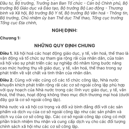
Đầu tư, Bộ trưởng, Trưởng ban Ban Tổ chức - Cán bộ Chính phủ, Bộ
trưởng Bộ Giáo dục và Đào tạo, Bộ trưởng Bộ Lao động - Thương
binh và Xã hội, Bộ trưởng Bộ Y tế, Bộ trưởng Bộ Văn hoá - Thông tin,
Bộ trưởng, Chủ nhiệm ủy ban Thể dục Thể thao, Tổng cục trưởng
Tổng cục Địa chính,
NGHỊ ĐỊNH:
Chương 1:
NHỮNG QUY ĐỊNH CHUNG
Điều 1.
Xã hội hoá các hoạt động giáo dục, y tế, văn hoá, thể thao là
vận động và tổ chức sự tham gia rộng rãi của nhân dân, của toàn
xã hội vào sự phát triển các sự nghiệp đó nhằm từng bước nâng
cao mức hưởng thụ về giáo dục, y tế, văn hoá, thể thao trong sự
phát triển về vật chất và tinh thần của nhân dân.
Điều 2.
Cùng với việc củng cố các tổ chức công lập, Nhà nước
khuyến khích phát triển rộng rãi các cơ sở ngoài công lập phù hợp
với quy hoạch của Nhà nước trong các lĩnh vực giáo dục, y tế, văn
hoá, thể thao, hoạt động không theo mục đích thương mại hoá (dưới
đây gọi là cơ sở ngoài công lập).
Nhà nước và xã hội coi trọng và đối xử bình đẳng đối với các sản
phẩm và dịch vụ của cơ sở ngoài công lập như các sản phẩm và
dịch vụ của cơ sở công lập. Các cơ sở ngoài công lập cũng có một
phần trách nhiệm thu nhận và cung cấp dịch vụ cho các đối tượng
chính sách xã hội như các cơ sở công lập.