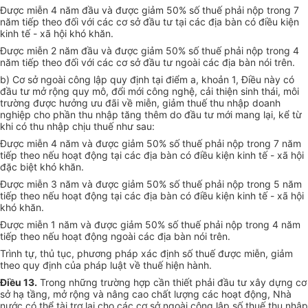
Được miễn 4 năm đầu và được giảm 50% số thuế phải nộp trong 7
năm tiếp theo đối với các cơ sở đầu tư tại các địa bàn có điều kiện
kinh tế - xã hội khó khăn.
Được miễn 2 năm đầu và được giảm 50% số thuế phải nộp trong 4
năm tiếp theo đối với các cơ sở đầu tư ngoài các địa bàn nói trên.
b) Cơ sở ngoài công lập quy định tại điểm a, khoản 1, Điều này có
đầu tư mở rộng quy mô, đổi mới công nghệ, cải thiện sinh thái, môi
trường được hưởng ưu đãi về miễn, giảm thuế thu nhập doanh
nghiệp cho phần thu nhập tăng thêm do đầu tư mới mang lại, kể từ
khi có thu nhập chịu thuế như sau:
Được miễn 4 năm và được giảm 50% số thuế phải nộp trong 7 năm
tiếp theo nếu hoạt động tại các địa bàn có điều kiện kinh tế - xã hội
đặc biệt khó khăn.
Được miễn 3 năm và được giảm 50% số thuế phải nộp trong 5 năm
tiếp theo nếu hoạt động tại các địa bàn có điều kiện kinh tế - xã hội
khó khăn.
Được miễn 1 năm và được giảm 50% số thuế phải nộp trong 4 năm
tiếp theo nếu hoạt động ngoài các địa bàn nói trên.
Trình tự, thủ tục, phương pháp xác định số thuế được miễn, giảm
theo quy định của pháp luật về thuế hiện hành.
Điều 13.
Trong những trường hợp cần thiết phải đầu tư xây dựng cơ
sở hạ tầng, mở rộng và nâng cao chất lượng các hoạt động, Nhà
nước có thể tài trợ lại cho các cơ sở ngoài công lập số thuế thu nhập