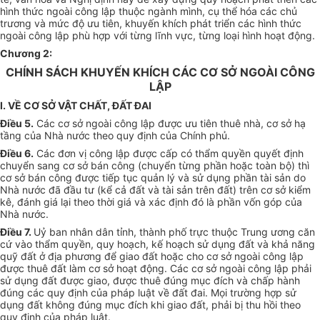
hình thức ngoài công lập thuộc ngành mình, cụ thể hóa các chủ
trương và mức độ ưu tiên, khuyến khích phát triển các hình thức
ngoài công lập phù hợp với từng lĩnh vực, từng loại hình hoạt động.
Chương 2:
CHÍNH SÁCH KHUYẾN KHÍCH CÁC CƠ SỞ NGOÀI CÔNG
LẬP
I. VỀ CƠ SỞ VẬT CHẤT, ĐẤT ĐAI
Điều 5.
Các cơ sở ngoài công lập được ưu tiên thuê nhà, cơ sở hạ
tầng của Nhà nước theo quy định của Chính phủ.
Điều 6.
Các đơn vị công lập được cấp có thẩm quyền quyết định
chuyển sang cơ sở bán công (chuyển từng phần hoặc toàn bộ) thì
cơ sở bán công được tiếp tục quản lý và sử dụng phần tài sản do
Nhà nước đã đầu tư (kể cả đất và tài sản trên đất) trên cơ sở kiểm
kê, đánh giá lại theo thời giá và xác định đó là phần vốn góp của
Nhà nước.
Điều 7.
Uỷ ban nhân dân tỉnh, thành phố trực thuộc Trung ương căn
cứ vào thẩm quyền, quy hoạch, kế hoạch sử dụng đất và khả năng
quỹ đất ở địa phương để giao đất hoặc cho cơ sở ngoài công lập
được thuê đất làm cơ sở hoạt động. Các cơ sở ngoài công lập phải
sử dụng đất được giao, được thuê đúng mục đích và chấp hành
đúng các quy định của pháp luật về đất đai. Mọi trường hợp sử
dụng đất không đúng mục đích khi giao đất, phải bị thu hồi theo
quy định của pháp luật.