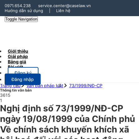
0971.654.238
service.center@caselaw.vn
Hướng dẫn sử dụng
|
Liên hệ
Toggle Navigation
Giới thiệu
Giải pháp
Bảng giá
Bài viết
Đăng ký
Đăng nhập
Trang chủ
Văn bản pháp luật
73/1999/NĐ-CP
Thông tin văn bản
3615
1
Nghị định số 73/1999/NĐ-CP
ngày 19/08/1999 của Chính phủ
Về chính sách khuyến khích xã