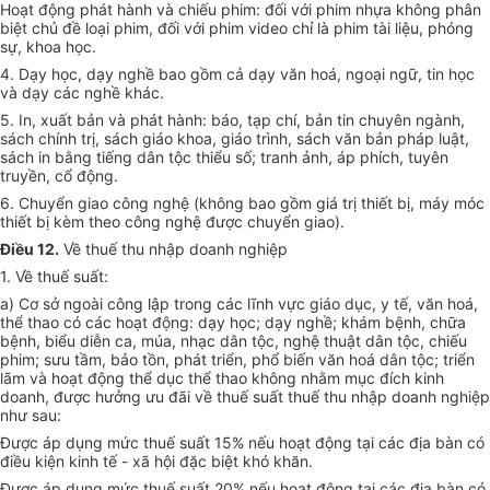
Hoạt động phát hành và chiếu phim: đối với phim nhựa không phân
biệt chủ đề loại phim, đối với phim video chỉ là phim tài liệu, phóng
sự, khoa học.
4. Dạy học, dạy nghề bao gồm cả dạy văn hoá, ngoại ngữ, tin học
và dạy các nghề khác.
5. In, xuất bản và phát hành: báo, tạp chí, bản tin chuyên ngành,
sách chính trị, sách giáo khoa, giáo trình, sách văn bản pháp luật,
sách in bằng tiếng dân tộc thiểu số; tranh ảnh, áp phích, tuyên
truyền, cổ động.
6. Chuyển giao công nghệ (không bao gồm giá trị thiết bị, máy móc
thiết bị kèm theo công nghệ được chuyển giao).
Điều 12.
Về thuế thu nhập doanh nghiệp
1. Về thuế suất:
a) Cơ sở ngoài công lập trong các lĩnh vực giáo dục, y tế, văn hoá,
thể thao có các hoạt động: dạy học; dạy nghề; khám bệnh, chữa
bệnh, biểu diễn ca, múa, nhạc dân tộc, nghệ thuật dân tộc, chiếu
phim; sưu tầm, bảo tồn, phát triển, phổ biến văn hoá dân tộc; triển
lãm và hoạt động thể dục thể thao không nhằm mục đích kinh
doanh, được hưởng ưu đãi về thuế suất thuế thu nhập doanh nghiệp
như sau:
Được áp dụng mức thuế suất 15% nếu hoạt động tại các địa bàn có
điều kiện kinh tế - xã hội đặc biệt khó khăn.
Được áp dụng mức thuế suất 20% nếu hoạt động tại các địa bàn có