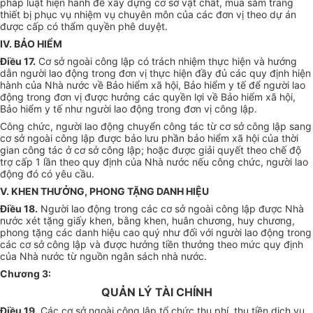
pháp luật hiện hành để xây dựng cơ sở vật chất, mua sắm trang
thiết bị phục vụ nhiệm vụ chuyên môn của các đơn vị theo dự án
được cấp có thẩm quyền phê duyệt.
IV. BẢO HIỂM
Điều 17.
Cơ sở ngoài công lập có trách nhiệm thực hiện và hướng
dẫn người lao động trong đơn vị thực hiện đầy đủ các quy định hiện
hành của Nhà nước về Bảo hiểm xã hội, Bảo hiểm y tế để người lao
động trong đơn vị được hưởng các quyền lợi về Bảo hiểm xã hội,
Bảo hiểm y tế như người lao động trong đơn vị công lập.
Công chức, người lao động chuyển công tác từ cơ sở công lập sang
cơ sở ngoài công lập được bảo lưu phần bảo hiểm xã hội của thời
gian công tác ở cơ sở công lập; hoặc được giải quyết theo chế độ
trợ cấp 1 lần theo quy định của Nhà nước nếu công chức, người lao
động đó có yêu cầu.
V. KHEN THƯỞNG, PHONG TẶNG DANH HIỆU
Điều 18.
Người lao động trong các cơ sở ngoài công lập được Nhà
nước xét tặng giấy khen, bằng khen, huân chương, huy chương,
phong tặng các danh hiệu cao quý như đối với người lao động trong
các cơ sở công lập và được hưởng tiền thưởng theo mức quy định
của Nhà nước từ nguồn ngân sách nhà nước.
Chương 3:
QUẢN LÝ TÀI CHÍNH
Điều 19.
Các cơ sở ngoài công lập tổ chức thu phí, thu tiền dịch vụ,