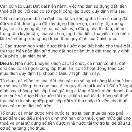
Căn cứ vào Luật Đất đai hiện hành, việc thu tiền sử dụng đất, tiền
thuê đất đối với các cơ sở ngoài công lập được quy định như sau:
1. Nhà nước giao đất ổn định lâu dài và không thu tiền sử dụng đất
đối với đất được giao để xây dựng bệnh viện, cơ sở y tế, trường
học, cơ sở dạy nghề, ký túc xá, sân vận động, nhà thi đấu, bể bơi,
trung tâm luyện tập, nhà văn hoá, rạp biểu diễn, thư viện, nhà triển
lãm và những trường hợp khác theo quy định của Chính phủ.
2. Các trường hợp khác được Nhà nước giao đất hoặc cho thuê đất
thì thực hiện nộp tiền sử dụng đất hoặc tiền thuê đất theo quy định
của pháp luật hiện hành.
Điều 8.
Nhà nước khuyến khích các tổ chức, cá nhân có nhà, đất
cho các cơ sở ngoài công lập thuê làm cơ sở hoạt động theo các
mục đích quy định tại khoản 1 Điều 7 Nghị định này.
Tổ chức, cá nhân có nhà, đất cho các cơ sở ngoài công lập thuê làm
cơ sở hoạt động theo các mục đích quy định tại khoản 1 Điều 7 Nghị
định này không phải nộp thuế giá trị gia tăng đối với phần doanh thu
cho thuê và được Nhà nước tài trợ lại tiền thuế tối đa bằng số thuế
thu nhập doanh nghiệp phải nộp đối với thu nhập từ việc cho thuê
theo các mục đích nói trên.
Tổ chức, cá nhân được Nhà nước tài trợ lại tiền thuế đã nộp phải
bảo đảm các điều kiện ổn định thời hạn cho thuê, giảm mức giá cho
thuê và phải sử dụng số tiền được Nhà nước tài trợ trở lại để đầu tư
cơ sở hạ tầng cho thuê.