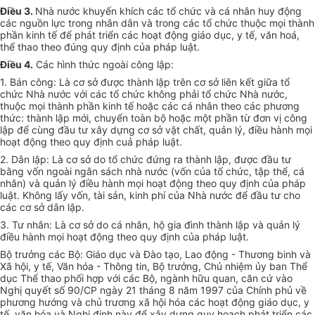
Điều 3.
Nhà nước khuyến khích các tổ chức và cá nhân huy động
các nguồn lực trong nhân dân và trong các tổ chức thuộc mọi thành
phần kinh tế để phát triển các hoạt động giáo dục, y tế, văn hoá,
thể thao theo đúng quy định của pháp luật.
Điều 4.
Các hình thức ngoài công lập:
1. Bán công: Là cơ sở được thành lập trên cơ sở liên kết giữa tổ
chức Nhà nước với các tổ chức không phải tổ chức Nhà nước,
thuộc mọi thành phần kinh tế hoặc các cá nhân theo các phương
thức: thành lập mới, chuyển toàn bộ hoặc một phần từ đơn vị công
lập để cùng đầu tư xây dựng cơ sở vật chất, quản lý, điều hành mọi
hoạt động theo quy định cuả pháp luật.
2. Dân lập: Là cơ sở do tổ chức đứng ra thành lập, được đầu tư
bằng vốn ngoài ngân sách nhà nước (vốn của tổ chức, tập thể, cá
nhân) và quản lý điều hành mọi hoạt động theo quy định của pháp
luật. Không lấy vốn, tài sản, kinh phí của Nhà nước để đầu tư cho
các cơ sở dân lập.
3. Tư nhân: Là cơ sở do cá nhân, hộ gia đình thành lập và quản lý
điều hành mọi hoạt động theo quy định của pháp luật.
Bộ trưởng các Bộ: Giáo dục và Đào tạo, Lao động - Thương binh và
Xã hội, y tế, Văn hóa - Thông tin, Bộ trưởng, Chủ nhiệm ủy ban Thể
dục Thể thao phối hợp với các Bộ, ngành hữu quan, căn cứ vào
Nghị quyết số 90/CP ngày 21 tháng 8 năm 1997 của Chính phủ về
phương hướng và chủ trương xã hội hóa các hoạt động giáo dục, y
tế, văn hóa và Nghị định này để xây dựng quy hoạch phát triển các