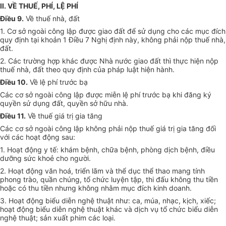
II. VỀ THUẾ, PHÍ, LỆ PHÍ
Điều 9.
Về thuế nhà, đất
1. Cơ sở ngoài công lập được giao đất để sử dụng cho các mục đích
quy định tại khoản 1 Điều 7 Nghị định này, không phải nộp thuế nhà,
đất.
2. Các trường hợp khác được Nhà nước giao đất thì thực hiện nộp
thuế nhà, đất theo quy định của pháp luật hiện hành.
Điều 10.
Về lệ phí trước bạ
Các cơ sở ngoài công lập được miễn lệ phí trước bạ khi đăng ký
quyền sử dụng đất, quyền sở hữu nhà.
Điều 11.
Về thuế giá trị gia tăng
Các cơ sở ngoài công lập không phải nộp thuế giá trị gia tăng đối
với các hoạt động sau:
1. Hoạt động y tế: khám bệnh, chữa bệnh, phòng dịch bệnh, điều
dưỡng sức khoẻ cho người.
2. Hoạt động văn hoá, triển lãm và thể dục thể thao mang tính
phong trào, quần chúng, tổ chức luyện tập, thi đấu không thu tiền
hoặc có thu tiền nhưng không nhằm mục đích kinh doanh.
3. Hoạt động biểu diễn nghệ thuật như: ca, múa, nhạc, kịch, xiếc;
hoạt động biểu diễn nghệ thuật khác và dịch vụ tổ chức biểu diễn
nghệ thuật; sản xuất phim các loại.