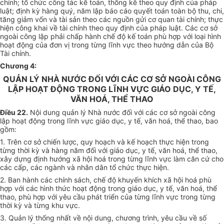
chính; tổ chức công tác kế toán, thống kê theo quy định của pháp
luật; định kỳ hàng quý, năm lập báo cáo quyết toán toàn bộ thu, chi,
tăng giảm vốn và tài sản theo các nguồn gửi cơ quan tài chính; thực
hiện công khai về tài chính theo quy định của pháp luật. Các cơ sở
ngoài công lập phải chấp hành chế độ kế toán phù hợp với loại hình
hoạt động của đơn vị trong từng lĩnh vực theo hướng dẫn của Bộ
Tài chính.
Chương 4:
QUẢN LÝ NHÀ NƯỚC ĐỐI VỚI CÁC CƠ SỞ NGOÀI CÔNG
LẬP HOẠT ĐỘNG TRONG LĨNH VỰC GIÁO DỤC, Y TẾ,
VĂN HOÁ, THỂ THAO
Điều 22.
Nội dung quản lý Nhà nước đối với các cơ sở ngoài công
lập hoạt động trong lĩnh vực giáo dục, y tế, văn hoá, thể thao, bao
gồm:
1. Trên cơ sở chiến lược, quy hoạch và kế hoạch thực hiện trong
từng thời kỳ và hàng năm đối với giáo dục, y tế, văn hoá, thể thao,
xây dựng định hướng xã hội hoá trong từng lĩnh vực làm căn cứ cho
các cấp, các ngành và nhân dân tổ chức thực hiện.
2. Ban hành các chính sách, chế độ khuyến khích xã hội hoá phù
hợp với các hình thức hoạt động trong giáo dục, y tế, văn hoá, thể
thao, phù hợp với yêu cầu phát triển của từng lĩnh vực trong từng
thời kỳ và từng khu vực.
3. Quản lý thống nhất về nội dung, chương trình, yêu cầu về số