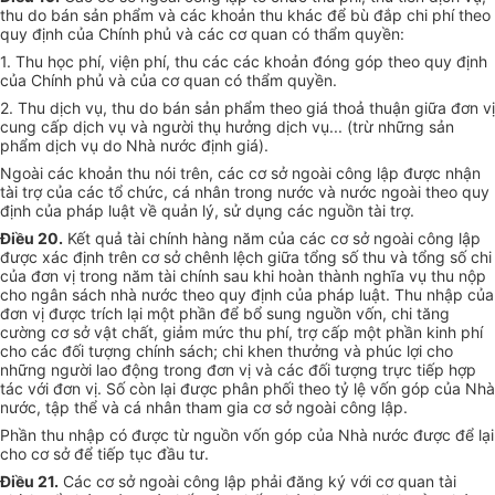
thu do bán sản phẩm và các khoản thu khác để bù đắp chi phí theo
quy định của Chính phủ và các cơ quan có thẩm quyền:
1. Thu học phí, viện phí, thu các các khoản đóng góp theo quy định
của Chính phủ và của cơ quan có thẩm quyền.
2. Thu dịch vụ, thu do bán sản phẩm theo giá thoả thuận giữa đơn vị
cung cấp dịch vụ và người thụ hưởng dịch vụ... (trừ những sản
phẩm dịch vụ do Nhà nước định giá).
Ngoài các khoản thu nói trên, các cơ sở ngoài công lập được nhận
tài trợ của các tổ chức, cá nhân trong nước và nước ngoài theo quy
định của pháp luật về quản lý, sử dụng các nguồn tài trợ.
Điều 20.
Kết quả tài chính hàng năm của các cơ sở ngoài công lập
được xác định trên cơ sở chênh lệch giữa tổng số thu và tổng số chi
của đơn vị trong năm tài chính sau khi hoàn thành nghĩa vụ thu nộp
cho ngân sách nhà nước theo quy định của pháp luật. Thu nhập của
đơn vị được trích lại một phần để bổ sung nguồn vốn, chi tăng
cường cơ sở vật chất, giảm mức thu phí, trợ cấp một phần kinh phí
cho các đối tượng chính sách; chi khen thưởng và phúc lợi cho
những người lao động trong đơn vị và các đối tượng trực tiếp hợp
tác với đơn vị. Số còn lại được phân phối theo tỷ lệ vốn góp của Nhà
nước, tập thể và cá nhân tham gia cơ sở ngoài công lập.
Phần thu nhập có được từ nguồn vốn góp của Nhà nước được để lại
cho cơ sở để tiếp tục đầu tư.
Điều 21.
Các cơ sở ngoài công lập phải đăng ký với cơ quan tài