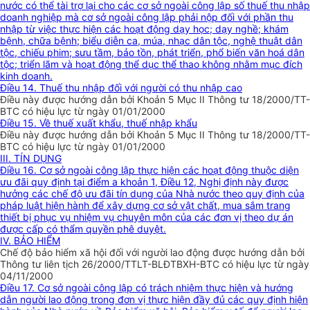
nước có thể tài trợ lại cho các cơ sở ngoài công lập số thuế thu nhập
doanh nghiệp mà cơ sở ngoài công lập phải nộp đối với phần thu
nhập từ việc thực hiện các hoạt động dạy học; dạy nghề; khám
bệnh, chữa bệnh; biểu diễn ca, múa, nhạc dân tộc, nghệ thuật dân
tộc, chiếu phim; sưu tầm, bảo tồn, phát triển, phổ biến văn hoá dân
tộc; triển lãm và hoạt động thể dục thể thao không nhằm mục đích
kinh doanh.
Điều 14. Thuế thu nhập đối với người có thu nhập cao
Điều này được hướng dẫn bởi Khoản 5 Mục II Thông tư 18/2000/TT-
BTC có hiệu lực từ ngày 01/01/2000
Điều 15. Về thuế xuất khẩu, thuế nhập khẩu
Điều này được hướng dẫn bởi Khoản 5 Mục II Thông tư 18/2000/TT-
BTC có hiệu lực từ ngày 01/01/2000
III. TÍN DỤNG
Điều 16. Cơ sở ngoài công lập thực hiện các hoạt động thuộc diện
ưu đãi quy định tại điểm a khoản 1, Điều 12, Nghị định này được
hưởng các chế độ ưu đãi tín dụng của Nhà nước theo quy định của
pháp luật hiện hành để xây dựng cơ sở vật chất, mua sắm trang
thiết bị phục vụ nhiệm vụ chuyên môn của các đơn vị theo dự án
được cấp có thẩm quyền phê duyệt.
IV. BẢO HIỂM
Chế độ bảo hiểm xã hội đối với người lao động được hướng dẫn bởi
Thông tư liên tịch 26/2000/TTLT-BLĐTBXH-BTC có hiệu lực từ ngày
04/11/2000
Điều 17. Cơ sở ngoài công lập có trách nhiệm thực hiện và hướng
dẫn người lao động trong đơn vị thực hiện đầy đủ các quy định hiện