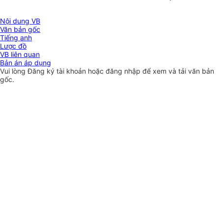
Nội dung VB
Văn bản gốc
Tiếng anh
Lược đồ
VB liên quan
Bản án áp dụng
Vui lòng
Đăng ký
tài khoản hoặc
đăng nhập
để xem và tải văn bản
gốc.