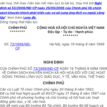
văn hoá, thể thao (Văn bản hết hiệu lực) bị bãi bỏ, thay thế bởi
Nghị
định số 53/2006/NĐ-CP ngày 25/05/2006 của Chính phủ Về chính
sách khuyến khích phát triển các cơ sở cung ứng dịch vụ ngoài công
lập
”.
Xem thêm
Lược đồ.
Dòng trạng thái hiệu lực.
CHÍNH PHỦ
CỘNG HOÀ XÃ HỘI CHỦ NGHĨA VIỆT NAM
********
Độc lập - Tự do - Hạnh phúc
********
Số:
73/1999/NĐ-
Hà Nội, ngày 19 tháng 8 năm 1999
CP
NGHỊ ĐỊNH
CỦA CHÍNH PHỦ SỐ
73/1999/NĐ-CP
NGÀY 19 THÁNG 8 NĂM 1999
VỀ CHÍNH SÁCH KHUYẾN KHÍCH XÃ HỘI HOÁ ĐỐI VỚI CÁC HOẠT
ĐỘNG TRONG LĨNH VỰC GIÁO DỤC, Y TẾ, VĂN HÓA, THỂ THAO
CHÍNH PHỦ
Căn cứ Luật Tổ chức Chính phủ ngày 30 tháng 9 năm 1992;
Để cụ thể hoá Nghị quyết số 90/CP ngày 21 tháng 8 năm 1997 của
Chính phủ về phương hướng và chủ trương xã hội hoá các hoạt
động giáo dục, y tế, văn hoá;
Xét đề nghị của Bộ trưởng Bộ Tài chính, Bộ trưởng Bộ Kế hoạch và