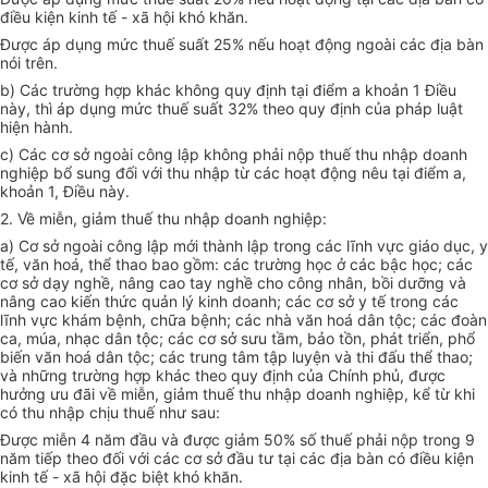
điều kiện kinh tế - xã hội khó khăn.
Được áp dụng mức thuế suất 25% nếu hoạt động ngoài các địa bàn
nói trên.
b) Các trường hợp khác không quy định tại điểm a khoản 1 Điều
này, thì áp dụng mức thuế suất 32% theo quy định của pháp luật
hiện hành.
c) Các cơ sở ngoài công lập không phải nộp thuế thu nhập doanh
nghiệp bổ sung đối với thu nhập từ các hoạt động nêu tại điểm a,
khoản 1, Điều này.
2. Về miễn, giảm thuế thu nhập doanh nghiệp:
a) Cơ sở ngoài công lập mới thành lập trong các lĩnh vực giáo dục, y
tế, văn hoá, thể thao bao gồm: các trường học ở các bậc học; các
cơ sở dạy nghề, nâng cao tay nghề cho công nhân, bồi dưỡng và
nâng cao kiến thức quản lý kinh doanh; các cơ sở y tế trong các
lĩnh vực khám bệnh, chữa bệnh; các nhà văn hoá dân tộc; các đoàn
ca, múa, nhạc dân tộc; các cơ sở sưu tầm, bảo tồn, phát triển, phổ
biến văn hoá dân tộc; các trung tâm tập luyện và thi đấu thể thao;
và những trường hợp khác theo quy định của Chính phủ, được
hưởng ưu đãi về miễn, giảm thuế thu nhập doanh nghiệp, kể từ khi
có thu nhập chịu thuế như sau:
Được miễn 4 năm đầu và được giảm 50% số thuế phải nộp trong 9
năm tiếp theo đối với các cơ sở đầu tư tại các địa bàn có điều kiện
kinh tế - xã hội đặc biệt khó khăn.