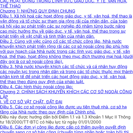
CÁC HOẠT ĐỘNG TRONG LĨNH VỰC GIÁO DỤC, Y TẾ, VĂN HÓA,
THỂ THAO
Chương 1: NHỮNG QUY ĐỊNH CHUNG
Điều 1. Xã hội hoá các hoạt động giáo dục, y tế, văn hoá, thể thao là
vận động và tổ chức sự tham gia rộng rãi của nhân dân, của toàn
xã hội vào sự phát triển các sự nghiệp đó nhằm từng bước nâng
cao mức hưởng thụ về giáo dục, y tế, văn hoá, thể thao trong sự
phát triển về vật chất và tinh thần của nhân dân.
Điều 2. Cùng với việc củng cố các tổ chức công lập, Nhà nước
khuyến khích phát triển rộng rãi các cơ sở ngoài công lập phù hợp
với quy hoạch của Nhà nước trong các lĩnh vực giáo dục, y tế, văn
hoá, thể thao, hoạt động không theo mục đích thương mại hoá (dưới
đây gọi là cơ sở ngoài công lập).
Điều 3. Nhà nước khuyến khích các tổ chức và cá nhân huy động
các nguồn lực trong nhân dân và trong các tổ chức thuộc mọi thành
phần kinh tế để phát triển các hoạt động giáo dục, y tế, văn hoá,
thể thao theo đúng quy định của pháp luật.
Điều 4. Các hình thức ngoài công lập:
Chương 2: CHÍNH SÁCH KHUYẾN KHÍCH CÁC CƠ SỞ NGOÀI CÔNG
LẬP
I. VỀ CƠ SỞ VẬT CHẤT, ĐẤT ĐAI
Điều 5. Các cơ sở ngoài công lập được ưu tiên thuê nhà, cơ sở hạ
tầng của Nhà nước theo quy định của Chính phủ.
Điều này được hướng dẫn bởi Điểm 1.1 và 1.3 Khoản 1 Mục II Thông
tư 18/2000/TT-BTC có hiệu lực từ ngày 01/01/2000
Điều 6. Các đơn vị công lập được cấp có thẩm quyền quyết định
chuyển sang cơ sở bán công (chuyển từng phần hoặc toàn bộ) thì