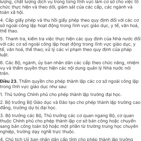
lượng, chất lượng dịch vụ trong từng lĩnh vực làm cơ sở cho việc tổ
chức thực hiện và theo dõi, giám sát của các cấp, các ngành và
toàn xã hội.
4. Cấp giấy phép và thu hồi giấy phép theo quy định đối với các cơ
sở ngoài công lập hoạt động trong lĩnh vực giáo dục, y tế, văn hoá,
thể thao.
5. Thanh tra, kiểm tra việc thực hiện các quy định của Nhà nước đối
với các cơ sở ngoài công lập hoạt động trong lĩnh vực giáo dục, y
tế, văn hoá, thể thao; xử lý các vi phạm theo quy định của pháp
luật.
6. Các Bộ, ngành, ủy ban nhân dân các cấp theo chức năng, nhiệm
vụ và thẩm quyền thực hiện các nội dung quản lý Nhà nước nói
trên.
Điều 23.
Thẩm quyền cho phép thành lập các cơ sở ngoài công lập
trong lĩnh vực giáo dục như sau:
1. Thủ tướng Chính phủ cho phép thành lập trường đại học.
2. Bộ trưởng Bộ Giáo dục và Đào tạo cho phép thành lập trường cao
đẳng, trường dự bị đại học.
3. Bộ trưởng các Bộ, Thủ trưởng các cơ quan ngang Bộ, cơ quan
thuộc Chính phủ cho phép thành lập cơ sở bán công hoặc chuyển
sang bán công toàn bộ hoặc một phần từ trường trung học chuyên
nghiệp, trường dạy nghề trực thuộc.
4. Chủ tịch Uỷ ban nhân dân cấp tỉnh cho phép thành lập trường