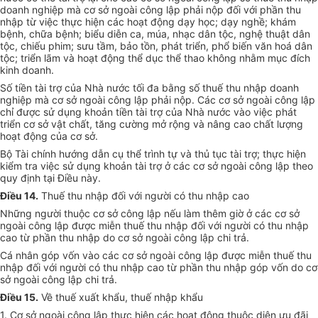
doanh nghiệp mà cơ sở ngoài công lập phải nộp đối với phần thu
nhập từ việc thực hiện các hoạt động dạy học; dạy nghề; khám
bệnh, chữa bệnh; biểu diễn ca, múa, nhạc dân tộc, nghệ thuật dân
tộc, chiếu phim; sưu tầm, bảo tồn, phát triển, phổ biến văn hoá dân
tộc; triển lãm và hoạt động thể dục thể thao không nhằm mục đích
kinh doanh.
Số tiền tài trợ của Nhà nước tối đa bằng số thuế thu nhập doanh
nghiệp mà cơ sở ngoài công lập phải nộp. Các cơ sở ngoài công lập
chỉ được sử dụng khoản tiền tài trợ của Nhà nước vào việc phát
triển cơ sở vật chất, tăng cường mở rộng và nâng cao chất lượng
hoạt động của cơ sở.
Bộ Tài chính hướng dẫn cụ thể trình tự và thủ tục tài trợ; thực hiện
kiểm tra việc sử dụng khoản tài trợ ở các cơ sở ngoài công lập theo
quy định tại Điều này.
Điều 14.
Thuế thu nhập đối với người có thu nhập cao
Những người thuộc cơ sở công lập nếu làm thêm giờ ở các cơ sở
ngoài công lập được miễn thuế thu nhập đối với người có thu nhập
cao từ phần thu nhập do cơ sở ngoài công lập chi trả.
Cá nhân góp vốn vào các cơ sở ngoài công lập được miễn thuế thu
nhập đối với người có thu nhập cao từ phần thu nhập góp vốn do cơ
sở ngoài công lập chi trả.
Điều 15.
Về thuế xuất khẩu, thuế nhập khẩu
1. Cơ sở ngoài công lập thực hiện các hoạt động thuộc diện ưu đãi