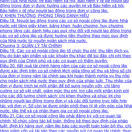
hành của Nhà nước về Bảo hiểm xã hội, Bảo hiểm y tế để người lao
động trong đơn vị được hưởng các quyền lợi về Bảo hiểm xã hội,
Bảo hiểm y tế như người lao động trong đơn vị công lập.
V. KHEN THƯỞNG, PHONG TẶNG DANH HIỆU
Điều 18. Người lao động trong các cơ sở ngoài công lập được Nhà
nước xét tặng giấy khen, bằng khen, huân chương, huy chương,
phong tặng các danh hiệu cao quý như đối với người lao động trong
các cơ sở công lập và được hưởng tiền thưởng theo mức quy định
của Nhà nước từ nguồn ngân sách nhà nước.
Chương 3: QUẢN LÝ TÀI CHÍNH
Điều 19. Các cơ sở ngoài công lập tổ chức thu phí, thu tiền dịch vụ,
thu do bán sản phẩm và các khoản thu khác để bù đắp chi phí theo
quy định của Chính phủ và các cơ quan có thẩm quyền:
Điều 20. Kết quả tài chính hàng năm của các cơ sở ngoài công lập
được xác định trên cơ sở chênh lệch giữa tổng số thu và tổng số chi
của đơn vị trong năm tài chính sau khi hoàn thành nghĩa vụ thu nộp
cho ngân sách nhà nước theo quy định của pháp luật. Thu nhập của
đơn vị được trích lại một phần để bổ sung nguồn vốn, chi tăng
cường cơ sở vật chất, giảm mức thu phí, trợ cấp một phần kinh phí
cho các đối tượng chính sách; chi khen thưởng và phúc lợi cho
những người lao động trong đơn vị và các đối tượng trực tiếp hợp
tác với đơn vị. Số còn lại được phân phối theo tỷ lệ vốn góp của Nhà
nước, tập thể và cá nhân tham gia cơ sở ngoài công lập.
Điều 21. Các cơ sở ngoài công lập phải đăng ký với cơ quan tài
chính; tổ chức công tác kế toán, thống kê theo quy định của pháp
luật; định kỳ hàng quý, năm lập báo cáo quyết toán toàn bộ thu, chi,
tăng giảm vốn và tài sản theo các nguồn gửi cơ quan tài chính; thực