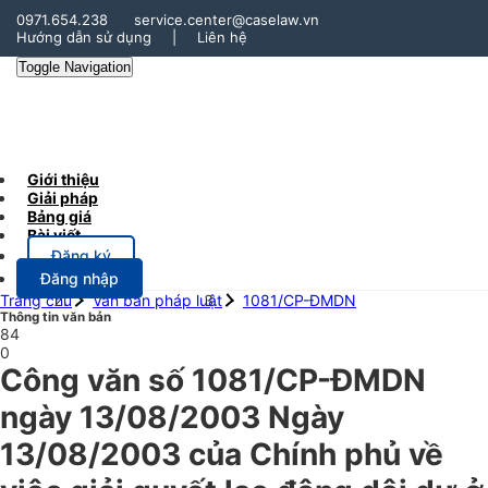
0971.654.238
service.center@caselaw.vn
Hướng dẫn sử dụng
|
Liên hệ
Toggle Navigation
Giới thiệu
Giải pháp
Bảng giá
Bài viết
Đăng ký
Đăng nhập
Trang chủ
Văn bản pháp luật
1081/CP-ĐMDN
Thông tin văn bản
84
0
Công văn số 1081/CP-ĐMDN
ngày 13/08/2003 Ngày
13/08/2003 của Chính phủ về