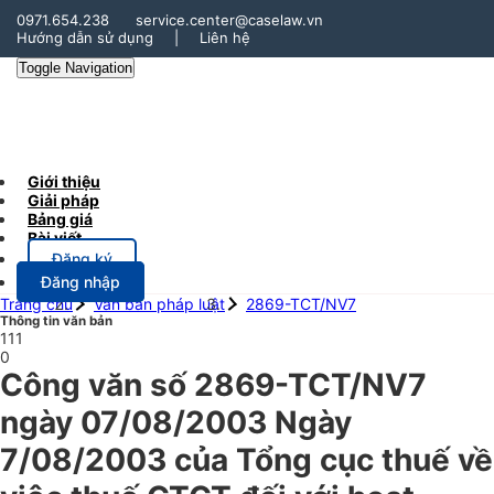
0971.654.238
service.center@caselaw.vn
Hướng dẫn sử dụng
|
Liên hệ
Toggle Navigation
Giới thiệu
Giải pháp
Bảng giá
Bài viết
Đăng ký
Đăng nhập
Trang chủ
Văn bản pháp luật
2869-TCT/NV7
Thông tin văn bản
111
0
Công văn số 2869-TCT/NV7
ngày 07/08/2003 Ngày
7/08/2003 của Tổng cục thuế về