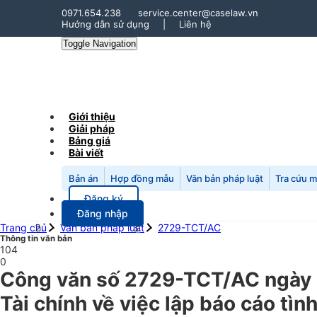
0971.654.238
service.center@caselaw.vn
Hướng dẫn sử dụng
|
Liên hệ
Toggle Navigation
Giới thiệu
Giải pháp
Bảng giá
Bài viết
Bản án
Hợp đồng mẫu
Văn bản pháp luật
Tra cứu 
Đăng ký
Đăng nhập
Trang chủ
Văn bản pháp luật
2729-TCT/AC
Thông tin văn bản
104
0
Công văn số 2729-TCT/AC ngày 
Tài chính về việc lập báo cáo tìn