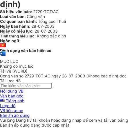
định)
Số hiệu văn bản:
2729-TCT/AC
Loại văn bản:
Công văn
Cơ quan ban hành:
Tổng cục Thuế
Ngày ban hành:
28-07-2003
Ngày có hiệu lực:
28-07-2003
Không xác định
Tình trạng hiệu lực:
Ngôn ngữ:
Định dạng văn bản hiện có:
MỤC LỤC
Không có mục lục
Tải về (WORD)
Cong van so 2729-TCT-AC ngay 28-07-2003 (Khong xac dinh).doc
Tải lược đồ
Nội dung VB
Văn bản gốc
Tiếng anh
Lược đồ
VB liên quan
Bản án áp dụng
Vui lòng
Đăng ký
tài khoản hoặc
đăng nhập
để xem và tải văn bản 
Bản án áp dụng đang được cập nhật