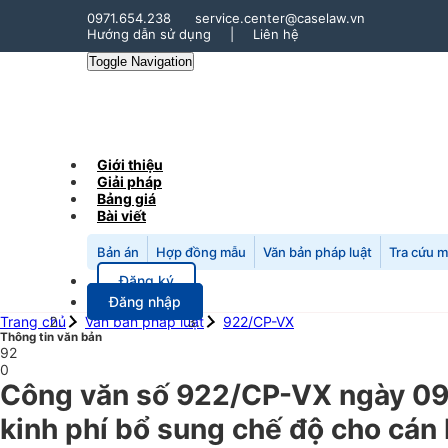
0971.654.238
service.center@caselaw.vn
Hướng dẫn sử dụng
|
Liên hệ
Toggle Navigation
Giới thiệu
Giải pháp
Bảng giá
Bài viết
Bản án
Hợp đồng mẫu
Văn bản pháp luật
Tra cứu 
Đăng ký
Đăng nhập
Trang chủ
Văn bản pháp luật
922/CP-VX
Thông tin văn bản
92
0
Công văn số 922/CP-VX ngày 09
kinh phí bổ sung chế độ cho cán