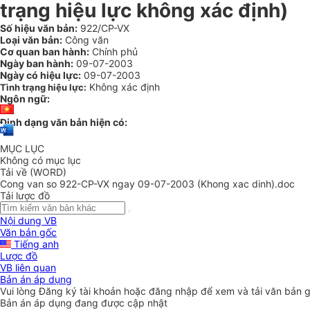
trạng hiệu lực không xác định)
Số hiệu văn bản:
922/CP-VX
Loại văn bản:
Công văn
Cơ quan ban hành:
Chính phủ
Ngày ban hành:
09-07-2003
Ngày có hiệu lực:
09-07-2003
Không xác định
Tình trạng hiệu lực:
Ngôn ngữ:
Định dạng văn bản hiện có:
MỤC LỤC
Không có mục lục
Tải về (WORD)
Cong van so 922-CP-VX ngay 09-07-2003 (Khong xac dinh).doc
Tải lược đồ
Nội dung VB
Văn bản gốc
Tiếng anh
Lược đồ
VB liên quan
Bản án áp dụng
Vui lòng
Đăng ký
tài khoản hoặc
đăng nhập
để xem và tải văn bản 
Bản án áp dụng đang được cập nhật