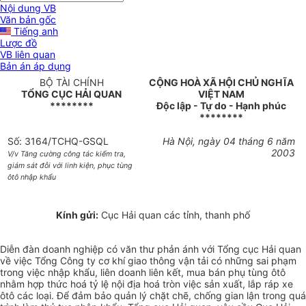
Nội dung VB
Văn bản gốc
Tiếng anh
Lược đồ
VB liên quan
Bản án áp dụng
BỘ TÀI CHÍNH
CỘNG HOÀ XÃ HỘI CHỦ NGHĨA
TỔNG CỤC HẢI QUAN
VIỆT NAM
********
Độc lập - Tự do - Hạnh phúc
********
Số: 3164/TCHQ-GSQL
Hà Nội, ngày 04 tháng 6 năm
2003
V/v Tăng cường công tác kiểm tra,
giám sát đỗi với linh kiện, phục tùng
ôtô nhập khẩu
Kính gửi:
Cục Hải quan các tỉnh, thanh phố
Diễn đàn doanh nghiệp có văn thư phản ánh với Tổng cục Hải quan
về việc Tổng Công ty cơ khí giao thông vận tải có những sai phạm
trong việc nhập khẩu, liên doanh liên kết, mua bán phụ tùng ôtô
nhằm hợp thức hoá tỷ lệ nội địa hoá tròn việc sản xuất, lắp ráp xe
ôtô các loại. Để đảm bảo quản lý chặt chẽ, chống gian lận trong quá