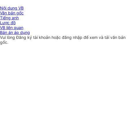
Nội dung VB
Văn bản gốc
Tiếng anh
Lược đồ
VB liên quan
Bản án áp dụng
Vui lòng
Đăng ký
tài khoản hoặc
đăng nhập
để xem và tải văn bản
gốc.