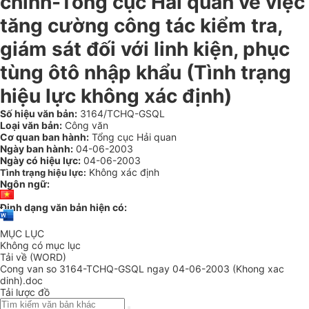
chính-Tổng cục Hải quan về việc
tăng cường công tác kiểm tra,
giám sát đối với linh kiện, phục
tùng ôtô nhập khẩu (Tình trạng
hiệu lực không xác định)
Số hiệu văn bản:
3164/TCHQ-GSQL
Loại văn bản:
Công văn
Cơ quan ban hành:
Tổng cục Hải quan
Ngày ban hành:
04-06-2003
Ngày có hiệu lực:
04-06-2003
Không xác định
Tình trạng hiệu lực:
Ngôn ngữ:
Định dạng văn bản hiện có:
MỤC LỤC
Không có mục lục
Tải về (WORD)
Cong van so 3164-TCHQ-GSQL ngay 04-06-2003 (Khong xac
dinh).doc
Tải lược đồ