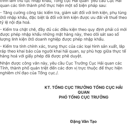
trình làm thủ tục nhập khẩu, Tổng cục Hải quan yêu cầu Cục Hải
quan các tỉnh thành phố thực hiện một số biện pháp sau:
- Tăng cường công tác kiểm tra, giám sát đối với linh kiện, phụ tùng
ôtô nhập khẩu, đặc biệt là đối với linh kiện được ưu đãi về thuế theo
tỷ lệ nội địa hoá.
- Kiểm tra chặt chẽ, đầy đủ các điều kiện theo quy định phải có mới
được phép nhập khẩu những mặt hàng này, theo dõi sát sao số
lượng linh kiện ôtô doanh nghiệp được phép nhập khẩu.
- Kiểm tra tính chính xác, trung thực của các loại hình sản xuất, lắp
ráp theo khai báo của người khai hải quan, sự phù hợp giữa thực tế
hàng hoá với giấy phép đã được phê duyệt.
Nhận được công văn này, yêu cầu Cục Trưởng Cục Hải quan các
Tỉnh, thành phố quán triệt đến các đơn vị trực thuộc để thực hiện
nghiêm chỉ đạo của Tổng cục./.
KT. TỔNG CỤC TRƯỞNG TỔNG CỤC HẢI
QUAN
PHÓ TỔNG CỤC TRƯỞNG
Đặng Văn Tạo