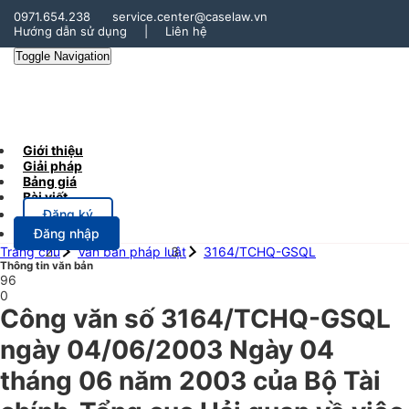
0971.654.238
service.center@caselaw.vn
Hướng dẫn sử dụng
|
Liên hệ
Toggle Navigation
Giới thiệu
Giải pháp
Bảng giá
Bài viết
Đăng ký
Đăng nhập
Trang chủ
Văn bản pháp luật
3164/TCHQ-GSQL
Thông tin văn bản
96
0
Công văn số 3164/TCHQ-GSQL
ngày 04/06/2003 Ngày 04
tháng 06 năm 2003 của Bộ Tài